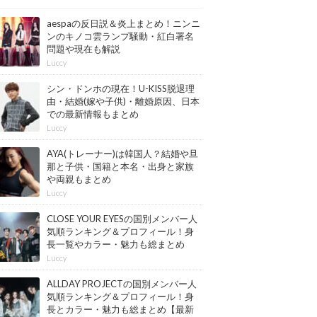
aespaの反日説＆炎上まとめ！ニンニ
ンのキノコ雲ランプ騒動・紅白署名
問題や現在も解説
Luccy
シン・ドンホの現在！U-KISS脱退理
由・結婚(嫁や子供)・離婚原因、日本
での最新情報もまとめ
Luccy
AYA(トレーナー)は韓国人？結婚や旦
那と子供・国籍と本名・出身と家族
や両親もまとめ
Luccy
CLOSE YOUR EYESの国別メンバー人
気順ランキング＆プロフィール！身
長一覧やカラー・魅力も総まとめ
【最新版】
Luccy
ALLDAY PROJECTの国別メンバー人
気順ランキング＆プロフィール！身
長とカラー・魅力も総まとめ【最新