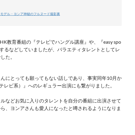
国人モデル・ヨンア神秘のフルヌード撮影裏
K教育番組の『テレビでハングル講座』や、『easy spo
出演するなどしていましたが、バラエティタレントとしてレ
でした。
んにとっても願ってもない話しであり、事実同年10月か
本テレビ系）』へのレギュラー出演にも繋がりました。
ドルなどお気に入りのタレントを自分の番組に出演させて
から、ヨンアさんも愛人になったと噂されるようになりま