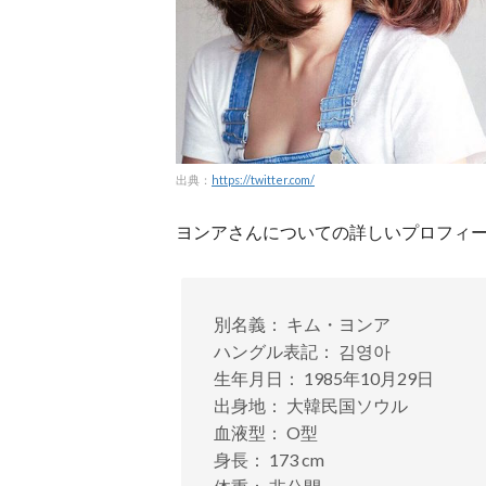
出典：
https://twitter.com/
ヨンアさんについての詳しいプロフィ
別名義： キム・ヨンア
ハングル表記： 김영아
生年月日： 1985年10月29日
出身地： 大韓民国ソウル
血液型： O型
身長： 173 cm