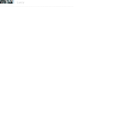
版】
Luccy