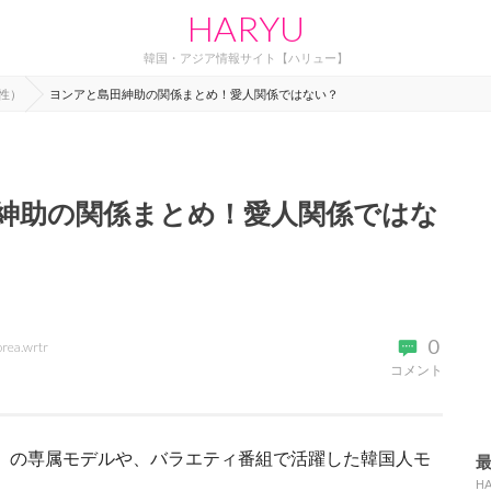
HARYU
韓国・アジア情報サイト【ハリュー】
性）
ヨンアと島田紳助の関係まとめ！愛人関係ではない？
紳助の関係まとめ！愛人関係ではな
0
orea.wrtr
コメント
ジ）』の専属モデルや、バラエティ番組で活躍した韓国人モ
H