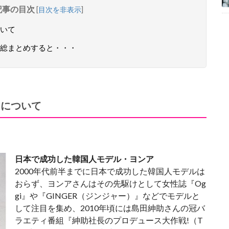
記事の目次
[
目次を非表示
]
いて
総まとめすると・・・
相について
日本で成功した韓国人モデル・ヨンア
2000年代前半までに日本で成功した韓国人モデルは
おらず、ヨンアさんはその先駆けとして女性誌『Og
gi』や『GINGER（ジンジャー）』などでモデルと
して注目を集め、2010年頃には島田紳助さんの冠バ
ラエティ番組『紳助社長のプロデュース大作戦!（T