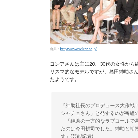
出典：
https://www.oricon.co.jp/
ヨンアさんは主に20、30代の女性か
リスマ的なモデルですが、島田紳助さ
たようです。
『紳助社長のプロデュース大作戦！
シャチョさん」と発するのが番組
「紳助の一方的なラブコールで共
たのは今田耕司でした。紳助と朝青
す」(芸能記者)