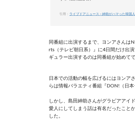
引用：
ライブドアニュース – 紳助がハマった韓
同番組に出演するまで、ヨンアさんはNH
rts（テレビ朝日系）』に4日間だけ
ギュラー出演するのは同番組が始めて
日本での活動の幅を広げるにはヨンアさ
らは情報バラエティ番組『DON!（日
しかし、島田紳助さんがグラビアアイ
愛人にしてしまう話は有名だったこと
した。