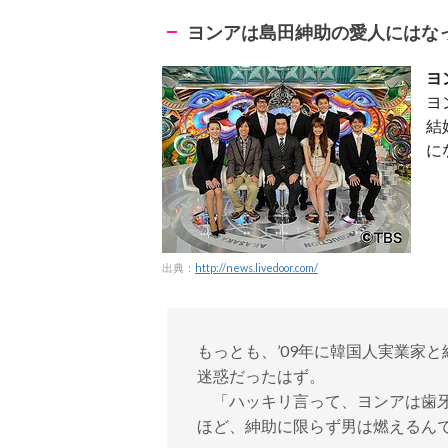
ヨンアは島田紳助の愛人にはな
ヨ
ヨ
結
に
出典：
http://news.livedoor.com/
もっとも、’09年に韓国人実業家
迷惑だったはず。
「ハッキリ言って、ヨンアは歯牙
ほど、紳助に限らず男は燃えるんで