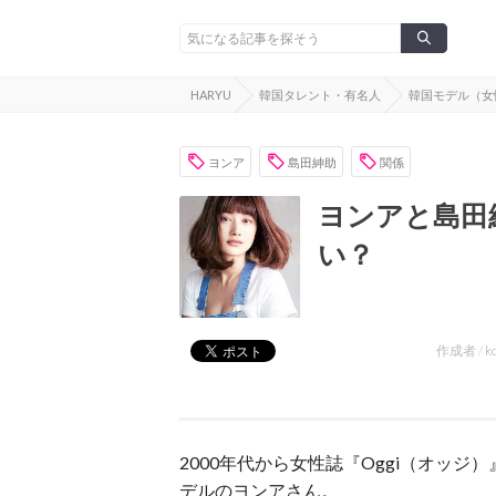
HARYU
韓国タレント・有名人
韓国モデル（女
ヨンア
島田紳助
関係
ヨンアと島田
い？
作成者 /
k
2000年代から女性誌『Oggi（オッ
デルのヨンアさん。