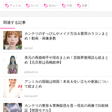
アンミカ
スパイ
元カレ
子供
旦那
関連する記事
カンテリのすっぴんやメイク方法＆愛用カラコンまと
め！動画・画像多数
passpi
美元の再婚相手や現在まとめ！芸能界復帰説も総まと
め【元旦那は高嶋政伸】
goboutree
アンミカの国籍は韓国！本名＆生い立ちや家族につい
て総まとめ
korea.wrtr
カンテリの整形＆豊胸疑惑を昔～現在の画像で比較検
証【韓国モデル】