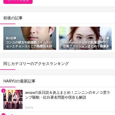
前後の記事
前の記事
次の記事
コンユの彼女や結婚観！イムスジ
Red Velvetスルギの私服コーデ・
ョンとチョンユミとの熱愛説＆好
空港ファッションまとめ！画像多
きなタイプまとめ
数
同じカテゴリーのアクセスランキング
HARYUの最新記事
aespaの反日説＆炎上まとめ！ニンニンのキノコ雲ラ
ンプ騒動・紅白署名問題や現在も解説
Luccy