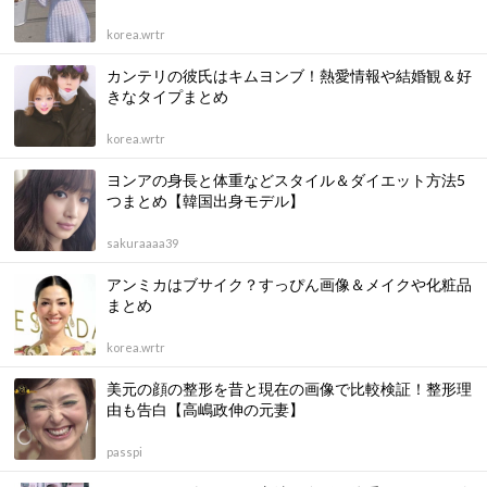
korea.wrtr
カンテリの彼氏はキムヨンブ！熱愛情報や結婚観＆好
きなタイプまとめ
korea.wrtr
ヨンアの身長と体重などスタイル＆ダイエット方法5
つまとめ【韓国出身モデル】
sakuraaaa39
アンミカはブサイク？すっぴん画像＆メイクや化粧品
まとめ
korea.wrtr
美元の顔の整形を昔と現在の画像で比較検証！整形理
由も告白【高嶋政伸の元妻】
passpi