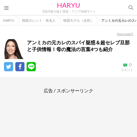
HARYU
【国内最大級】韓国・アジア情報サイト
HARYU
韓国タレント・有名人
韓国モデル（女性）
アンミカの元カレのス
massqat1
アンミカの元カレのスパイ疑惑＆超セレブ旦那
と子供情報！母の魔法の言葉4つも紹介
0
コメント
広告 / スポンサーリンク