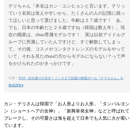
テリちゃん「
本名はカン・ユンヒョン
と言います。テリっ
ていう名前は覚えやすいから、たくさんの人の記憶に残っ
てほしいと思って選びました。
年齢は２７歳
です！ あ、
でも、日本の年齢だと２６歳ですね（韓国は数え年）。
現
在の職業は、chuu専属モデル
です！ 実は以前アイドルグ
ループに所属していたんですけど、すぐ解散してしまっ
て。その後、コスメやコンタクトレンズのモデルをやって
いて、それを見たchuuの方からモデルにならない？って声
をかけられたのがきっかけです」
引用：
TCM – 自分盛りの天才！インスタで話題の韓国ガール『テリちゃん』を
徹底調査♥
カン・テリさんは韓国で「お人形よりお人形」「タンバルヨシ
ン（ショートヘアの女神）」「新興単発女神」などと呼ばれて
ブレークし、その可愛さは海を超えて日本でも人気に火が着い
ています。