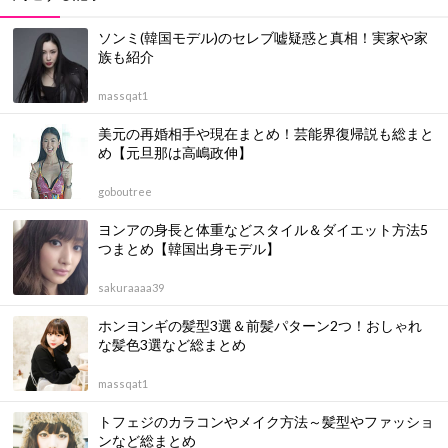
ソンミ(韓国モデル)のセレブ嘘疑惑と真相！実家や家
族も紹介
massqat1
美元の再婚相手や現在まとめ！芸能界復帰説も総まと
め【元旦那は高嶋政伸】
goboutree
ヨンアの身長と体重などスタイル＆ダイエット方法5
つまとめ【韓国出身モデル】
sakuraaaa39
ホンヨンギの髪型3選＆前髪パターン2つ！おしゃれ
な髪色3選など総まとめ
massqat1
トフェジのカラコンやメイク方法～髪型やファッショ
ンなど総まとめ