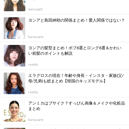
massqat1
ヨンアと島田紳助の関係まとめ！愛人関係ではない？
korea.wrtr
ヨンアの髪型まとめ！ボブ6選とロング6選＆かわい
い前髪のポイントも解説
remity
エラグロスの現在！年齢や身長・インスタ・家族(父/
母/兄弟)も総まとめ【韓国のキッズモデル】
remity
アンミカはブサイク？すっぴん画像＆メイクや化粧品
まとめ
korea.wrtr