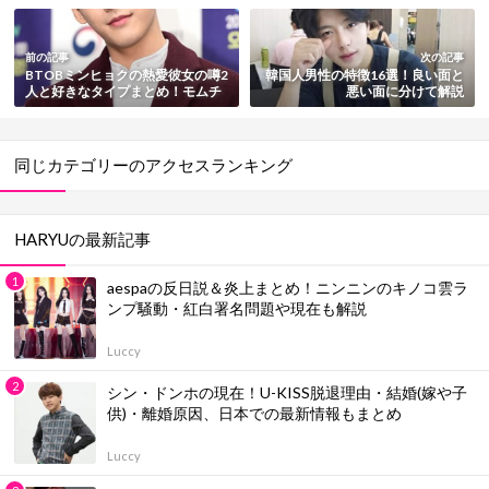
前の記事
次の記事
BTOBミンヒョクの熱愛彼女の噂2
韓国人男性の特徴16選！良い面と
人と好きなタイプまとめ！モムチ
悪い面に分けて解説
ャン画像も紹介
同じカテゴリーのアクセスランキング
HARYUの最新記事
aespaの反日説＆炎上まとめ！ニンニンのキノコ雲ラ
ンプ騒動・紅白署名問題や現在も解説
Luccy
シン・ドンホの現在！U-KISS脱退理由・結婚(嫁や子
供)・離婚原因、日本での最新情報もまとめ
Luccy