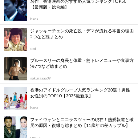
名作！香港映画のおすすめ人気ランキングTOP50
【最新版・総合編】
hana
ジャッキーチェンの死亡説・デマが流れる本当の理由
2つなど総まとめ
emi
ブルースリーの身長と体重・筋トレメニューや食事方
法7つなど総まとめ
sakuraaaa39
香港のアイドルグループ人気ランキング20選！男性
女性別のTOP10【2025最新版】
hana
フェイウォンとニコラスツェーの現在！熱愛報道と破
局の原因・復縁も総まとめ【11歳年の差カップル】
remity