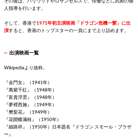
その後は、ハリウッドやロサンゼルスで、俳優などに武術の個
人指導を行います。
そして、香港で
1971年初主演映画「ドラゴン危機一髪」に出
演
すると、香港のトップスターの一員にまで上り詰めます。
出演映画一覧
Wikipediaより抜粋。
『金門女』（1941年）
『萬紫千紅』（1948年）
『富貴浮雲』（1948年）
『夢裡西施』（1949年）
『樊梨花』（1949年）
『花開蝶滿枝』（1950年）
『細路祥』（1950年）日本題名『ドラゴン スモール・ブラザ
ー』