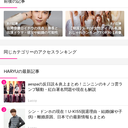
前後の記事
前の記事
次の記事
台湾俳優ロイチウの現在！身長と
【韓国】K-POP女性アイドル私服
出演ドラマ・彼女や結婚の可能性
おしゃれランキングTOP30【画像
も総まとめ
大量】
同じカテゴリーのアクセスランキング
HARYUの最新記事
aespaの反日説＆炎上まとめ！ニンニンのキノコ雲ラ
ンプ騒動・紅白署名問題や現在も解説
Luccy
シン・ドンホの現在！U-KISS脱退理由・結婚(嫁や子
供)・離婚原因、日本での最新情報もまとめ
Luccy