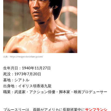
出典：https://meigen.keiziban-jp.com/
生年月日：1940年11月27日
死没：1973年7月20日
墓地：シアトル
出身地：イギリス領香港九龍
職業：武道家・アクション俳優・脚本家・映画プロデューサー
ブルースリーは、両親がアメリカに長期巡業中に
サンフランシ