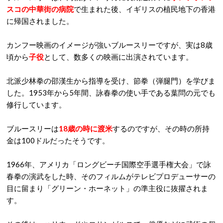
スコの中華街の病院
で生まれた後、イギリスの植民地下の香港
に帰国されました。
カンフー映画のイメージが強いブルースリーですが、実は8歳
頃から
子役
として、数多くの映画に出演されています。
北派少林拳の邵漢生から指導を受け、節拳（弾腿門）を学びま
した。1953年から5年間、詠春拳の使い手である葉問の元でも
修行しています。
ブルースリーは
18歳の時に渡米
するのですが、その時の所持
金は100ドルだったそうです。
1966年、アメリカ「ロングビーチ国際空手選手権大会」で詠
春拳の演武をした時、そのフィルムがテレビプロデューサーの
目に留まり「グリーン・ホーネット」の準主役に抜擢されま
す。