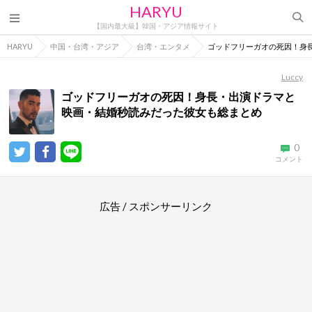
HARYU
【国内最大級】韓国・アジア情報サイト
HARYU
中国・台湾・アジア
台湾・エンタメ
ゴッドフリーガオの死因！身
Luccy
ゴッドフリーガオの死因！身長・出演ドラマと
映画・結婚秒読みだった彼女も総まとめ
0
コメント
広告 / スポンサーリンク