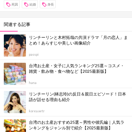
死因
結婚
身長
関連する記事
リンチーリンと木村拓哉の共演ドラマ「月の恋人」ま
とめ！あらすじや美しい画像紹介
passpi
台湾お土産・女子に人気ランキング25選～コスメ・
雑貨・飲み物・食べ物など【2025最新版】
hana
リンチーリン(林志玲)の反日＆親日エピソード！日本
語が話せる理由も紹介
korea.wrtr
台湾のお土産おすすめ25選～男性や彼氏編｜人気ラ
ンキングをジャンル別で紹介【2025最新版】