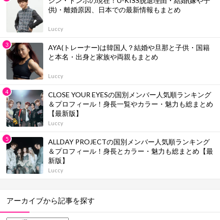
シン・ドンホの現在！U-KISS脱退理由・結婚(嫁や子
供)・離婚原因、日本での最新情報もまとめ
Luccy
AYA(トレーナー)は韓国人？結婚や旦那と子供・国籍
と本名・出身と家族や両親もまとめ
Luccy
CLOSE YOUR EYESの国別メンバー人気順ランキング
＆プロフィール！身長一覧やカラー・魅力も総まとめ
【最新版】
Luccy
ALLDAY PROJECTの国別メンバー人気順ランキング
＆プロフィール！身長とカラー・魅力も総まとめ【最
新版】
Luccy
アーカイブから記事を探す