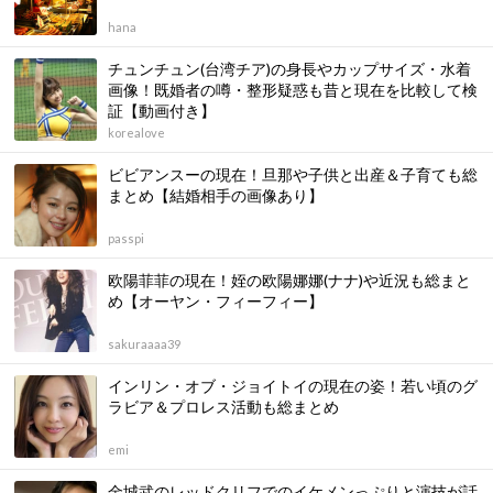
hana
チュンチュン(台湾チア)の身長やカップサイズ・水着
画像！既婚者の噂・整形疑惑も昔と現在を比較して検
証【動画付き】
korealove
ビビアンスーの現在！旦那や子供と出産＆子育ても総
まとめ【結婚相手の画像あり】
passpi
欧陽菲菲の現在！姪の欧陽娜娜(ナナ)や近況も総まと
め【オーヤン・フィーフィー】
sakuraaaa39
インリン・オブ・ジョイトイの現在の姿！若い頃のグ
ラビア＆プロレス活動も総まとめ
emi
金城武のレッドクリフでのイケメンっぷりと演技が話