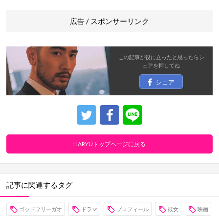
広告 / スポンサーリンク
この記事が役に立ったと思ったら
シ
ェア
を押してね
シェア
HARYUトップページに戻る
記事に関連するタグ
ゴッドフリーガオ
ドラマ
プロフィール
彼女
映画