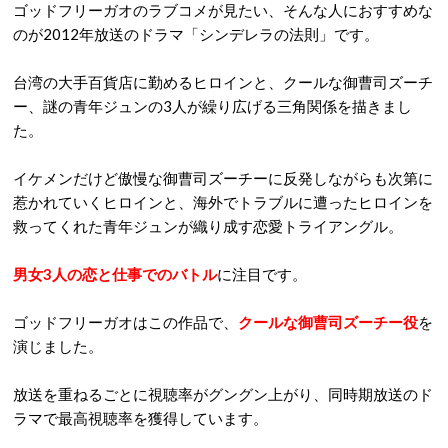
ゴッドフリーガオのラブコメが見たい、そんな人におすすめな
のが2012年放送のドラマ「シンデレラの法則」です。
台湾の大手百貨店に勤めるヒロインと、クールな御曹司ズーチ
ー、謎の青年ジュンの3人が繰り広げる三角関係を描きまし
た。
イケメンだけど傲慢な御曹司ズーチーに反発しながらも次第に
惹かれていくヒロインと、海外でトラブルに遭ったヒロインを
救ってくれた青年ジュンが織り成す恋愛トライアングル。
男女3人の恋と仕事でのバトル
に注目です。
ゴッドフリーガオはこの作品で、
クールな御曹司ズーチー役
を
演じました。
放送を重ねるごとに視聴率がグングン上がり、同時期放送のド
ラマで最高視聴率を獲得しています。