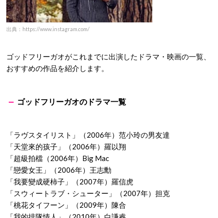
出典：https://www.instagram.com/
ゴッドフリーガオがこれまでに出演したドラマ・映画の一覧、
おすすめの作品を紹介します。
ゴッドフリーガオのドラマ一覧
「ラヴスタイリスト」（2006年）范小玲の男友達
「天堂來的孩子」（2006年）羅以翔
「超級拍檔（2006年）Big Mac
「戀愛女王」（2006年）王志勳
「我要變成硬柿子」（2007年）羅信虎
「スウィートラブ・シューター」（2007年）担克
「桃花タイフーン」（2009年）陳合
「我的排隊情人」（2010年）白謙睿