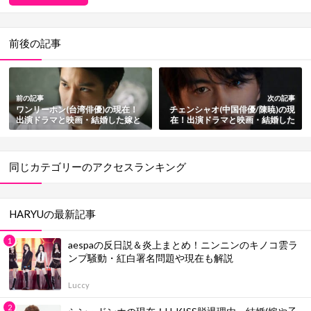
前後の記事
前の記事
次の記事
ワンリーホン(台湾俳優)の現在！
チェンシャオ(中国俳優/陳暁)の現
出演ドラマと映画・結婚した嫁と
在！出演ドラマと映画・結婚した
子供も総まとめ
嫁や子供も総まとめ
同じカテゴリーのアクセスランキング
HARYUの最新記事
aespaの反日説＆炎上まとめ！ニンニンのキノコ雲ラ
ンプ騒動・紅白署名問題や現在も解説
Luccy