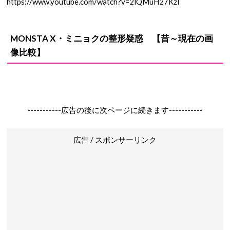
https://www.youtube.com/watch?v=2lQMuH27KzI
MONSTA X・ミニョク
の
整形疑惑
【昔～現在の画
像比較】
-----------広告の後に次ページに続きます-----------
広告 / スポンサーリンク