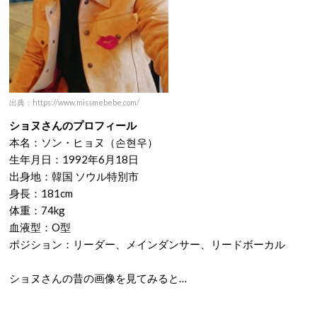
出典：https://www.missmebebe.com/
ショヌさんのプロフィール
本名：ソン・ヒョヌ（손현우）
生年月日：1992年6月18日
出身地：韓国 ソウル特別市
身長
：181cm
体重：74kg
血液型：O型
ポジション：リーダー、メインダンサー、リードボーカル
ショヌさんの昔の画像を見てみると…