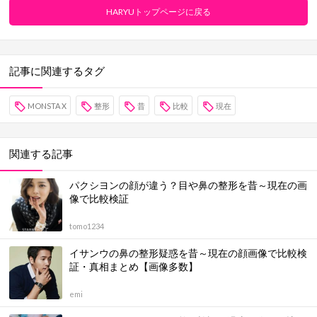
HARYUトップページに戻る
記事に関連するタグ
MONSTA X
整形
昔
比較
現在
関連する記事
パクシヨンの顔が違う？目や鼻の整形を昔～現在の画
像で比較検証
tomo1234
イサンウの鼻の整形疑惑を昔～現在の顔画像で比較検
証・真相まとめ【画像多数】
emi