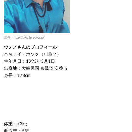
出典：http://blog.livedoor.jp/
ウォノさんのプロフィール
本名：イ・ホソク（이호석）
生年月日：1993年3月1日
出身地：大韓民国 京畿道 安養市
身長：178cm
体重：73kg
血液型：B型