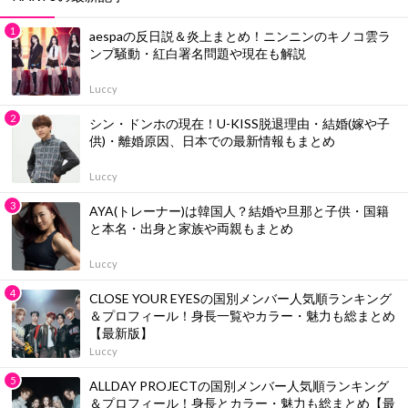
aespaの反日説＆炎上まとめ！ニンニンのキノコ雲ラ
ンプ騒動・紅白署名問題や現在も解説
Luccy
シン・ドンホの現在！U-KISS脱退理由・結婚(嫁や子
供)・離婚原因、日本での最新情報もまとめ
Luccy
AYA(トレーナー)は韓国人？結婚や旦那と子供・国籍
と本名・出身と家族や両親もまとめ
Luccy
CLOSE YOUR EYESの国別メンバー人気順ランキング
＆プロフィール！身長一覧やカラー・魅力も総まとめ
【最新版】
Luccy
ALLDAY PROJECTの国別メンバー人気順ランキング
＆プロフィール！身長とカラー・魅力も総まとめ【最