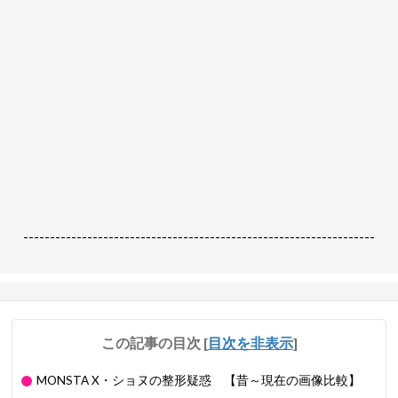
------------------------------------------------------------------
この記事の目次
[
目次を非表示
]
MONSTA X・ショヌの整形疑惑 【昔～現在の画像比較】