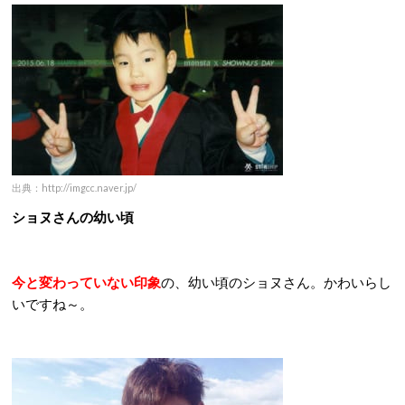
出典：http://imgcc.naver.jp/
ショヌさんの幼い頃
今と変わっていない印象
の、幼い頃のショヌさん。かわいらし
いですね～。