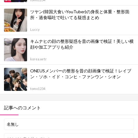
ツヤン(韓国大食いYouTuber)の身長と体重・整形箇
所・過食嘔吐で吐いてる疑惑まとめ
Luccy
キムナヒの顔の整形疑惑を昔の画像で検証！美しい横
顔や加工アプリも紹介
korea.wrtr
ONEUSメンバーの整形を昔の顔画像で検証！レイブ
ン・ソホ・イド・コンヒ・ファンウン・シオン
tomo1234
記事へのコメント