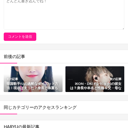
前後の記事
前の記事
次の記事
韓国歌手IUの過酷なダイエット方
iKON・DK(ドンヒョク)の彼女
法！現在は太った？身長と体重も
は？身長や本名と性格＆父・母な
総まとめ
ど家族や好きなタイプまとめ
同じカテゴリーのアクセスランキング
HARYUの最新記事