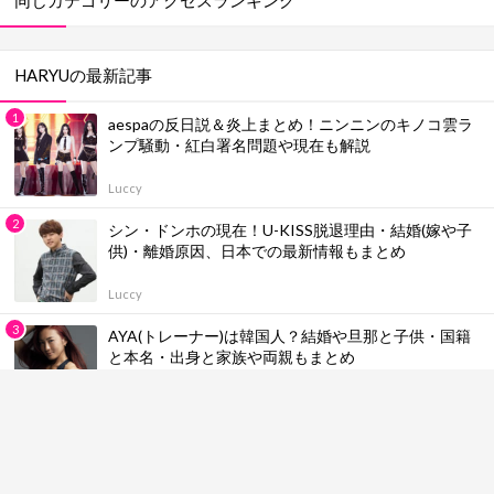
同じカテゴリーのアクセスランキング
HARYUの最新記事
aespaの反日説＆炎上まとめ！ニンニンのキノコ雲ラ
ンプ騒動・紅白署名問題や現在も解説
Luccy
シン・ドンホの現在！U-KISS脱退理由・結婚(嫁や子
供)・離婚原因、日本での最新情報もまとめ
Luccy
AYA(トレーナー)は韓国人？結婚や旦那と子供・国籍
と本名・出身と家族や両親もまとめ
Luccy
CLOSE YOUR EYESの国別メンバー人気順ランキング
＆プロフィール！身長一覧やカラー・魅力も総まとめ
【最新版】