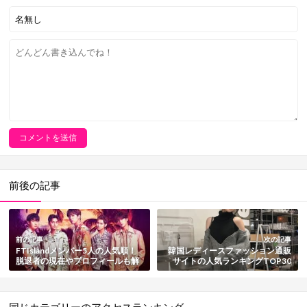
前後の記事
前の記事
次の記事
FTIslandメンバー5人の人気順！
韓国レディースファッション通販
脱退者の現在やプロフィールも解
サイトの人気ランキングTOP30
説【2025最新版】
【2025最新版】