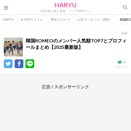
HARYU
【国内最大級】韓国・アジア情報サイト
HARYU
K-POPアイドル
男性グループ
人気ランキング（男性）
韓国R
risa
韓国ROMEOのメンバー人気順TOP7とプロフィ
ールまとめ【2025最新版】
0
コメント
広告 / スポンサーリンク