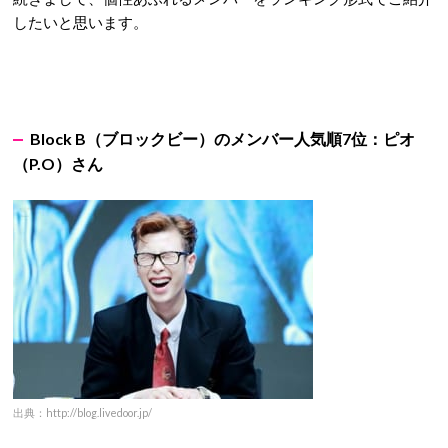
したいと思います。
Block B
（ブロックビー）のメンバー人気順7
位：ピオ
（P.O
）さん
出典：http://blog.livedoor.jp/