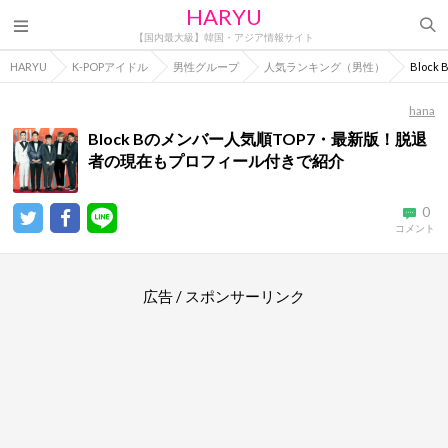
HARYU
【国内最大級】韓国・アジア情報サイト
HARYU
K-POPアイドル
男性グループ
人気ランキング（男性）
Blo
hana
Block Bのメンバー人気順TOP7・最新版！脱退
者の現在もプロフィール付きで紹介
0
コメント
広告 / スポンサーリンク