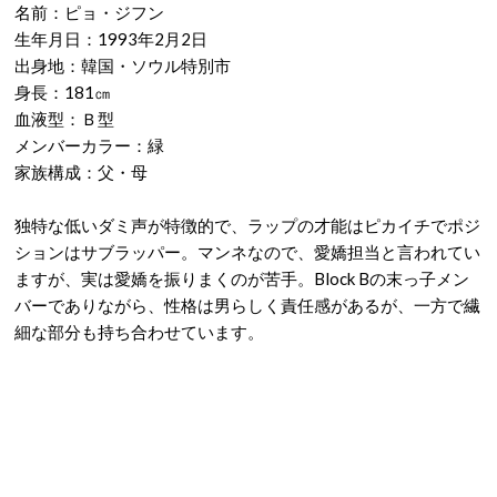
名前：ピョ・ジフン
生年月日：1993年2月2日
出身地：韓国・ソウル特別市
身長：181㎝
血液型：Ｂ型
メンバーカラー：緑
家族構成：父・母
独特な低いダミ声が特徴的で、ラップの才能はピカイチでポジ
ションはサブラッパー。マンネなので、愛嬌担当と言われてい
ますが、実は愛嬌を振りまくのが苦手。Block Bの末っ子メン
バーでありながら、性格は男らしく責任感があるが、一方で繊
細な部分も持ち合わせています。