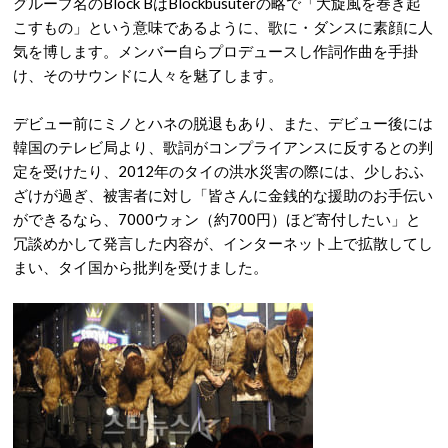
グループ名のBlock BはBlockbusuterの略で「大旋風を巻き起
こすもの」という意味であるように、歌に・ダンスに素顔に人
気を博します。メンバー自らプロデュースし作詞作曲を手掛
け、そのサウンドに人々を魅了します。
デビュー前にミノとハネの脱退もあり、また、デビュー後には
韓国のテレビ局より、歌詞がコンプライアンスに反するとの判
定を受けたり、2012年のタイの洪水災害の際には、少しおふ
ざけが過ぎ、被害者に対し「皆さんに金銭的な援助のお手伝い
ができるなら、7000ウォン（約700円）ほど寄付したい」と
冗談めかして発言した内容が、インターネット上で拡散してし
まい、タイ国から批判を受けました。