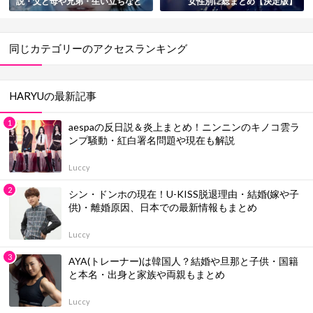
説・父と母や兄弟・生い立ちなど
女性別に総まとめ【決定版】
総まとめ
同じカテゴリーのアクセスランキング
HARYUの最新記事
aespaの反日説＆炎上まとめ！ニンニンのキノコ雲ラ
ンプ騒動・紅白署名問題や現在も解説
Luccy
シン・ドンホの現在！U-KISS脱退理由・結婚(嫁や子
供)・離婚原因、日本での最新情報もまとめ
Luccy
AYA(トレーナー)は韓国人？結婚や旦那と子供・国籍
と本名・出身と家族や両親もまとめ
Luccy