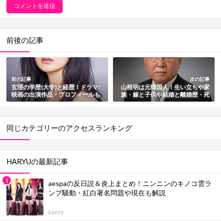
前後の記事
前の記事
次の記事
玄理の学歴(大学)と経歴！ドラマ/
山根明は元韓国人！生い立ちや家
映画の出演作品・プロフィールも
族・嫁と子供や結婚と離婚歴・死
徹底紹介【EXILE町田啓太と結
去も総まとめ【元日本ボクシング
婚】
連盟会長】
同じカテゴリーのアクセスランキング
HARYUの最新記事
aespaの反日説＆炎上まとめ！ニンニンのキノコ雲ラ
ンプ騒動・紅白署名問題や現在も解説
Luccy