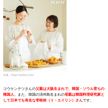
出典：https://twitter.com/
コウケンテツさんの
父親は大阪生まれで、韓国・ソウル育ちの
韓国人
。また、韓国の済州島生まれの
母親は韓国料理研究家と
して日本でも有名な李映林（リ・エイリン）さん
です。