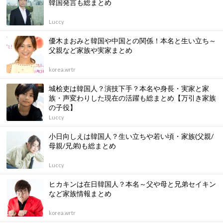
韓国発言も総まとめ
Luccy
優木まおみと韓国や中国との関係！本名と生い立ち～
父親など家族や実家まとめ
korea.wrtr
城桧吏は韓国人？演技下手？本名や身長・実家と家
族・声変わりした現在の活躍も総まとめ【万引き家族
の子役】
Luccy
小日向しえは韓国人？生い立ちや若い頃・家族(父親/
母親/兄弟)も総まとめ
Luccy
ヒカキンは在日韓国人？本名～父や母と兄弟セイキン
など家族情報まとめ
korea.wrtr