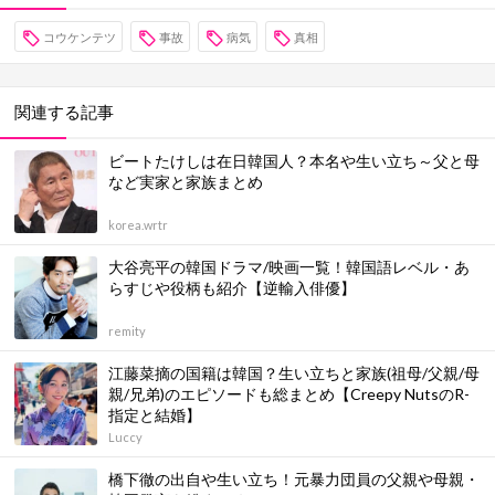
コウケンテツ
事故
病気
真相
関連する記事
ビートたけしは在日韓国人？本名や生い立ち～父と母
など実家と家族まとめ
korea.wrtr
大谷亮平の韓国ドラマ/映画一覧！韓国語レベル・あ
らすじや役柄も紹介【逆輸入俳優】
remity
江藤菜摘の国籍は韓国？生い立ちと家族(祖母/父親/母
親/兄弟)のエピソードも総まとめ【Creepy NutsのR-
指定と結婚】
Luccy
橋下徹の出自や生い立ち！元暴力団員の父親や母親・