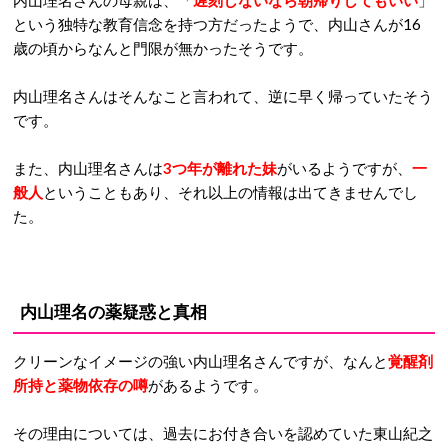
内山理名さんの母親は、「
遅刻しないなら朝帰りしてもい
い
」
という独特な教育信念を持つ方だったようで、内山さんが16
歳の頃からなんと門限が無かったそうです。
内山理名さんはそんなこと言われて、逆に早く帰っていたそう
です。
また、内山理名さんは
3つ年が離れた妹
がいるようですが、
一
般人
ということもあり、それ以上の情報は出てきませんでし
た。
内山理名の薬疑惑と真相
クリーンなイメージの強い内山理名さんですが、なんと
覚醒剤
所持と薬物依存の噂
があるようです。
その理由については、過去にお付き合いを認めていた東山紀之