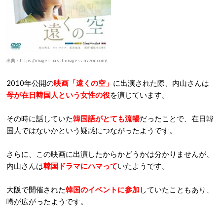
出典：https://images-na.ssl-images-amazon.com/
2010年公開の
映画「遠くの空」
に出演された際、内山さんは
母が在日韓国人という女性の役
を演じています。
その時に話していた
韓国語がとても流暢
だったことで、在日韓
国人ではないかという疑惑につながったようです。
さらに、この映画に出演したからかどうかは分かりませんが、
内山さんは
韓国ドラマにハマって
いたようです。
大阪で開催された
韓国のイベントに参加
していたこともあり、
噂が広がったようです。