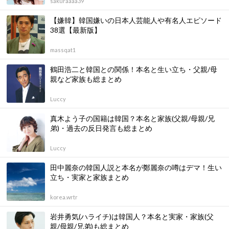
sakuraaaa39
【嫌韓】韓国嫌いの日本人芸能人や有名人エピソード
38選【最新版】
massqat1
鶴田浩二と韓国との関係！本名と生い立ち・父親/母
親など家族も総まとめ
Luccy
真木よう子の国籍は韓国？本名と家族(父親/母親/兄
弟)・過去の反日発言も総まとめ
Luccy
田中麗奈の韓国人説と本名が鄭麗奈の噂はデマ！生い
立ち・実家と家族まとめ
korea.wrtr
岩井勇気(ハライチ)は韓国人？本名と実家・家族(父
親/母親/兄弟)も総まとめ