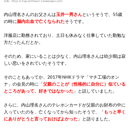
出典：https://s3-ap-northeast-1.amazonaws.com/
内山理名さんのお父さんは
玉井一男さん
というそうで、55歳
の時に
脳内出血で亡くなられた
そうです。
洋服店に勤務されており、土日も休みなく仕事していた勤勉な
方だったんだとか。
そのため、家にいることは少なく、内山理名さんは幼少期は寂
しい思いをされていたそうです。
そのこともあってか、2017年NHKドラマ「マチ工場のオン
ナ」の会見の時に「
父親のことが（性格的に自分に）似ている
ところがあって、好きではなかった
」と話していました。
さらに、内山理名さんのテレホンカードが父親のお財布の中に
入っていたのを、亡くなってから知ったそうで、「
もっと早く
にありがとうと言っておけばよかった
」と語りました。