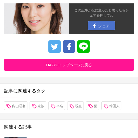
この記事が役に立ったと思ったら
シ
ェア
を押してね
シェア
HARYUトップページに戻る
記事に関連するタグ
内山理名
家族
本名
現在
薬
韓国人
関連する記事