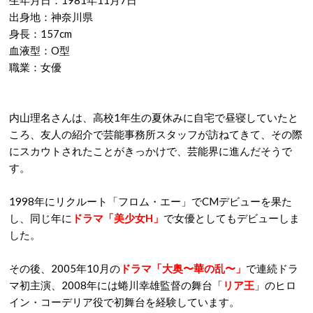
生年月日：1981年11月7日
出身地：神奈川県
身長：157cm
血液型：O型
職業：女優
内山理名さんは、高校1年生の夏休みに自宅で昼寝していたと
ころ、友人の紹介で芸能事務所スタッフが訪ねてきて、その際
にスカウトされたことがきっかけで、芸能界に進んだそうで
す。
1998年にリクルート「フロム・エー」でCMデビューを果た
し、同じ年に
ドラマ「美少女H」
で女優としてもデビューしま
した。
その後、2005年10月の
ドラマ「大奥〜華の乱〜」
で連続ドラ
マ初主演、2008年には蜷川幸雄監督の舞台「
リア王
」のヒロ
イン・コーデリア役で初舞台を経験しています。