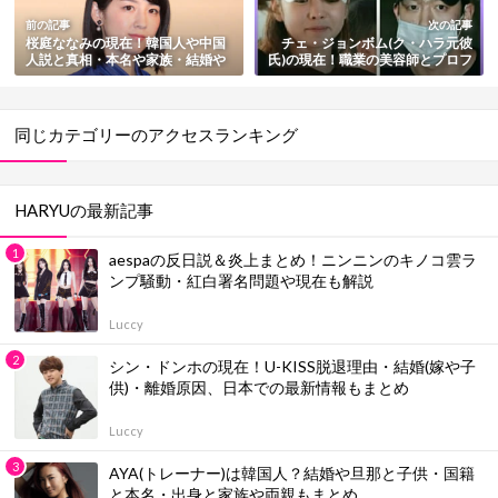
前の記事
次の記事
桜庭ななみの現在！韓国人や中国
チェ・ジョンボム(ク・ハラ元彼
人説と真相・本名や家族・結婚や
氏)の現在！職業の美容師とプロフ
旦那も総まとめ
ィール・暴行事件とリベンジポル
ノでの逮捕も解説
同じカテゴリーのアクセスランキング
HARYUの最新記事
aespaの反日説＆炎上まとめ！ニンニンのキノコ雲ラ
ンプ騒動・紅白署名問題や現在も解説
Luccy
シン・ドンホの現在！U-KISS脱退理由・結婚(嫁や子
供)・離婚原因、日本での最新情報もまとめ
Luccy
AYA(トレーナー)は韓国人？結婚や旦那と子供・国籍
と本名・出身と家族や両親もまとめ