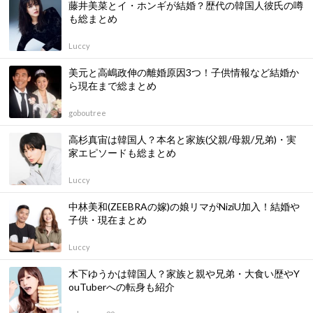
藤井美菜とイ・ホンギが結婚？歴代の韓国人彼氏の噂
も総まとめ
Luccy
美元と高嶋政伸の離婚原因3つ！子供情報など結婚か
ら現在まで総まとめ
goboutree
高杉真宙は韓国人？本名と家族(父親/母親/兄弟)・実
家エピソードも総まとめ
Luccy
中林美和(ZEEBRAの嫁)の娘リマがNiziU加入！結婚や
子供・現在まとめ
Luccy
木下ゆうかは韓国人？家族と親や兄弟・大食い歴やY
ouTuberへの転身も紹介