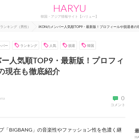
HARYU
韓国・アジア情報サイト【ハリュー】
ランキング（男性）
iKONのメンバー人気順TOP9・最新版！プロフィールや脱退者
ンバー
ランキング
人気
脱退
韓国
バー人気順TOP9・最新版！プロフィ
の現在も徹底紹介
0
ana
コメント
ープ「BIGBANG」の音楽性やファッション性を色濃く継
。
H