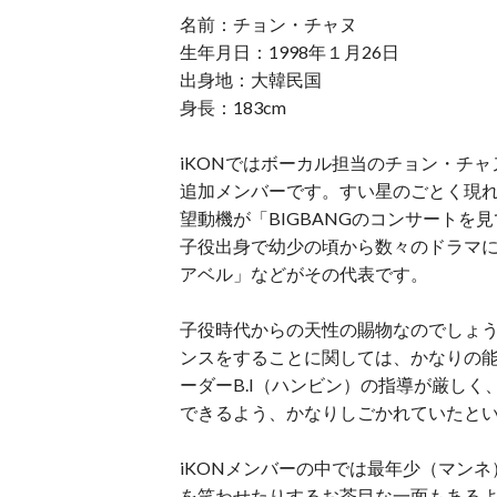
名前：チョン・チャヌ
生年月日：1998年１月26日
出身地：大韓民国
身長：183cm
iKONではボーカル担当のチョン・チャヌ
追加メンバーです。すい星のごとく現れ
望動機が「BIGBANGのコンサート
子役出身で幼少の頃から数々のドラマ
アベル」などがその代表です。
子役時代からの天性の賜物なのでしょう
ンスをすることに関しては、かなりの
ーダーB.I（ハンビン）の指導が厳しく
できるよう、かなりしごかれていたと
iKONメンバーの中では最年少（マン
を笑わせたりするお茶目な一面もある