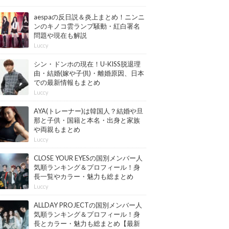
aespaの反日説＆炎上まとめ！ニンニ
ンのキノコ雲ランプ騒動・紅白署名
問題や現在も解説
Luccy
シン・ドンホの現在！U-KISS脱退理
由・結婚(嫁や子供)・離婚原因、日本
での最新情報もまとめ
Luccy
AYA(トレーナー)は韓国人？結婚や旦
那と子供・国籍と本名・出身と家族
や両親もまとめ
Luccy
CLOSE YOUR EYESの国別メンバー人
気順ランキング＆プロフィール！身
長一覧やカラー・魅力も総まとめ
【最新版】
Luccy
ALLDAY PROJECTの国別メンバー人
気順ランキング＆プロフィール！身
長とカラー・魅力も総まとめ【最新