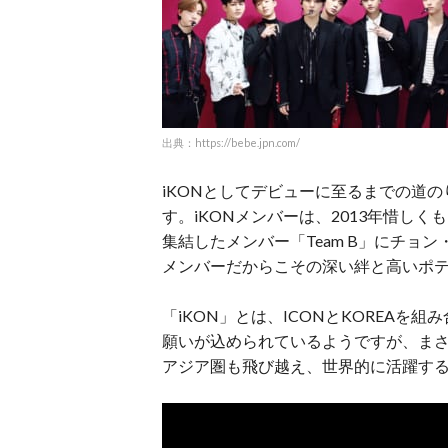
出典：https://bebe.jpn.com/
iKONとしてデビューに至るまでの道
す。iKONメンバーは、2013年惜しくも
集結したメンバー「Team B」にチョ
メンバーだからこその深い絆と高いポ
「iKON」とは、ICONとKOREA
願いが込められているようですが、ま
アジア圏も飛び越え、世界的に活躍す