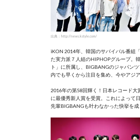
出典：http://news.kstyle.com/
iKON 2014年、韓国のサバイバル番
た実力派７人組のHIPHOPグループ。
ト」に所属し、BIGBANGのジャパ
内でも早くから注目を集め、今やアジ
2016年の第58回輝く！日本レコード大
に最優秀新人賞を受賞。これによって日
先輩BIGBANGも叶わなかった快挙を