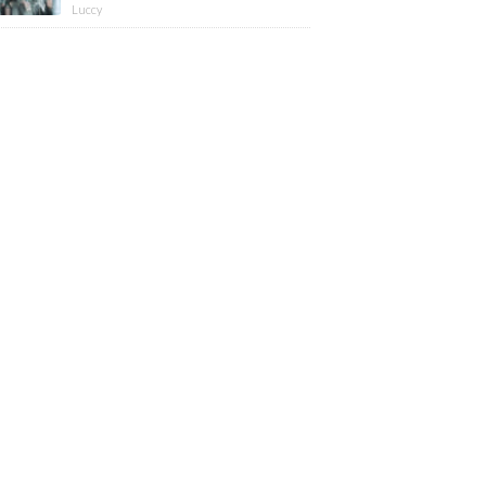
版】
Luccy