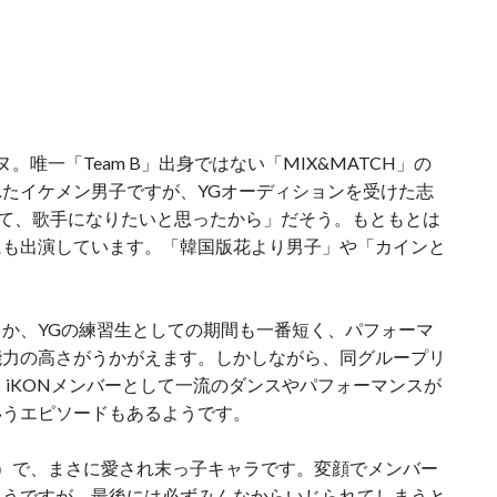
。唯一「Team B」出身ではない「MIX&MATCH」の
たイケメン男子ですが、YGオーディションを受けた志
を見て、歌手になりたいと思ったから」だそう。もともとは
にも出演しています。「韓国版花より男子」や「カインと
か、YGの練習生としての期間も一番短く、パフォーマ
能力の高さがうかがえます。しかしながら、同グループリ
、iKONメンバーとして一流のダンスやパフォーマンスが
いうエピソードもあるようです。
ネ）で、まさに愛され末っ子キャラです。変顔でメンバー
ようですが、最後には必ずみんなからいじられてしまうと