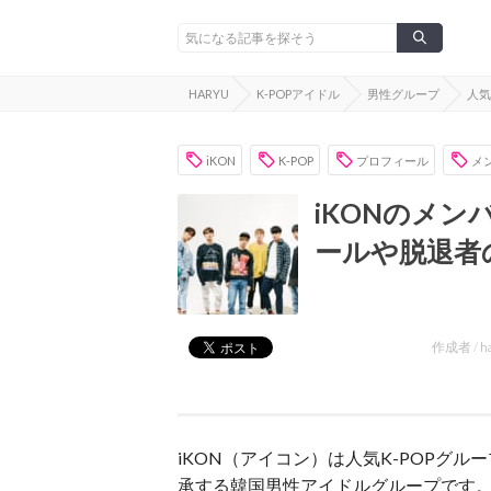
HARYU
K-POPアイドル
男性グループ
人気
iKON
K-POP
プロフィール
メ
iKONのメン
ールや脱退者
作成者 /
h
iKON（アイコン）は人気K-POPグル
承する韓国男性アイドルグループです