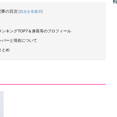
記事の目次
[
目次を非表示
]
ランキングTOP7＆身長等のプロフィール
メンバーと現在について
まとめ