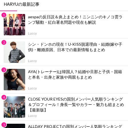
HARYUの最新記事
aespaの反日説＆炎上まとめ！ニンニンのキノコ雲ラ
ンプ騒動・紅白署名問題や現在も解説
Luccy
シン・ドンホの現在！U-KISS脱退理由・結婚(嫁や子
供)・離婚原因、日本での最新情報もまとめ
Luccy
AYA(トレーナー)は韓国人？結婚や旦那と子供・国籍
と本名・出身と家族や両親もまとめ
Luccy
CLOSE YOUR EYESの国別メンバー人気順ランキング
＆プロフィール！身長一覧やカラー・魅力も総まとめ
【最新版】
Luccy
ALLDAY PROJECTの国別メンバー人気順ランキング