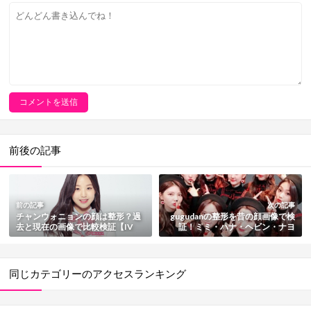
前後の記事
前の記事
次の記事
チャンウォニョンの顔は整形？過
gugudanの整形を昔の顔画像で検
去と現在の画像で比較検証【IV
証！ミミ・ハナ・ヘビン・ナヨ
E・元IZONE】
ン・セジョン・サリー・ソイ・ミ
ナ
同じカテゴリーのアクセスランキング