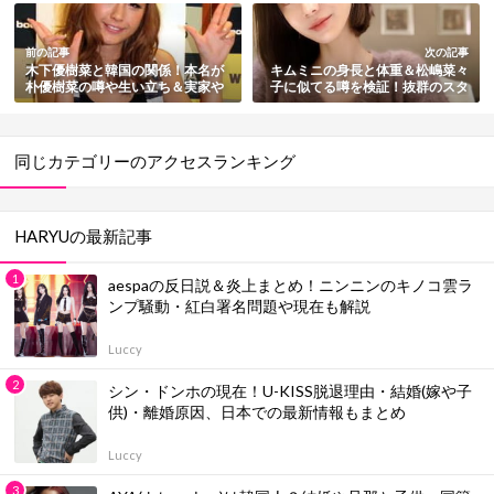
前の記事
次の記事
木下優樹菜と韓国の関係！本名が
キムミニの身長と体重＆松嶋菜々
朴優樹菜の噂や生い立ち＆実家や
子に似てる噂を検証！抜群のスタ
家族まとめ
イルも徹底紹介
同じカテゴリーのアクセスランキング
HARYUの最新記事
aespaの反日説＆炎上まとめ！ニンニンのキノコ雲ラ
ンプ騒動・紅白署名問題や現在も解説
Luccy
シン・ドンホの現在！U-KISS脱退理由・結婚(嫁や子
供)・離婚原因、日本での最新情報もまとめ
Luccy