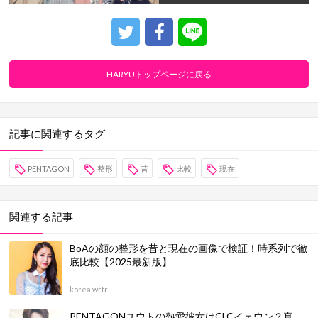
HARYUトップページに戻る
記事に関連するタグ
PENTAGON
整形
昔
比較
現在
関連する記事
BoAの顔の整形を昔と現在の画像で検証！時系列で徹
底比較【2025最新版】
korea.wrtr
PENTAGONユウトの熱愛彼女はCLCイェウン？真