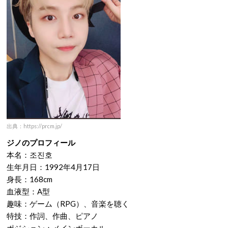
出典：https://prcm.jp/
ジノのプロフィール
本名：조진호
生年月日：1992年4月17日
身長：168cm
血液型：A型
趣味：ゲーム（RPG）、音楽を聴く
特技：作詞、作曲、ピアノ