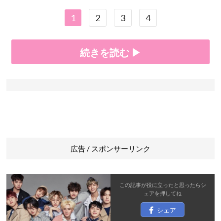
1
2
3
4
続きを読む ▶
広告 / スポンサーリンク
この記事が役に立ったと思ったら
シ
ェア
を押してね
シェア