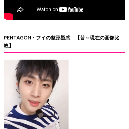
PENTAGON・フイ
の
整形疑惑
【昔～現在の画像比
較】