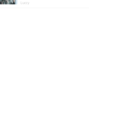
版】
Luccy