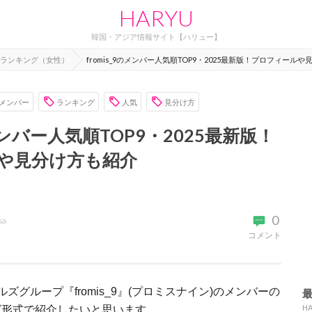
HARYU
韓国・アジア情報サイト【ハリュー】
ランキング（女性）
fromis_9のメンバー人気順TOP9・2025最新版！プロフィール
メンバー
ランキング
人気
見分け方
のメンバー人気順TOP9・2025最新版！
や見分け方も紹介
0
sa
コメント
ルズグループ『
fromis_9
』
(
プロミスナイン
)のメンバーの
H
グ形式で紹介したいと思います。