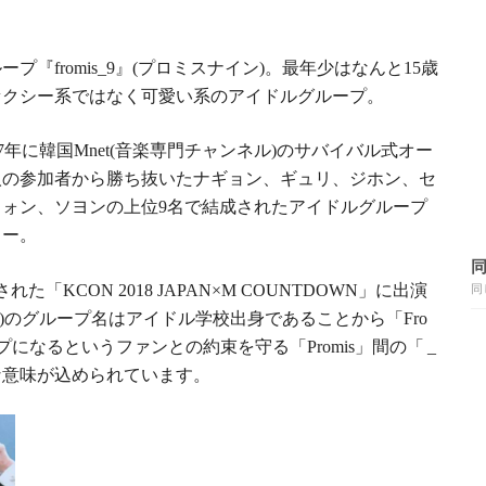
ループ『
』
プロミスナイン
。最年少はなんと
歳
fromis_9
(
)
15
セクシー系ではなく可愛い系のアイドルグループ。
年に韓国
音楽専門チャンネル
のサバイバル式オー
7
Mnet(
)
人の参加者から勝ち抜いたナギョン、ギュリ、ジホン、セ
ウォン、ソヨンの上位
名で結成されたアイドルグループ
9
ュー。
された「
」に出演
KCON 2018 JAPAN×M COUNTDOWN
同
のグループ名はアイドル学校出身であることから「
)
Fro
プになるというファンとの約束を守る「
」間の「
Promis
_
な意味が込められています。