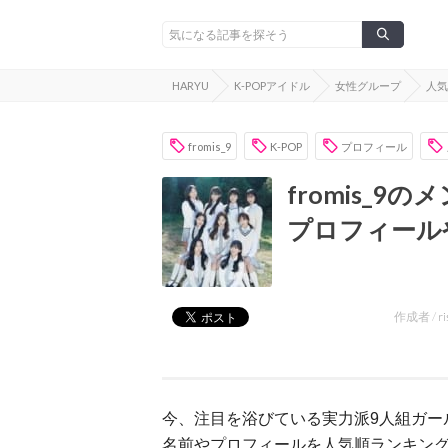
HARYU
K-POPアイドル
女性グループ
人気
fromis_9
K-POP
プロフィール
fromis_9
プロフィール
作成者 /
ri
今、注目を浴びている実力派
9
人組ガー
名前やプロフィールを
人気順ランキン