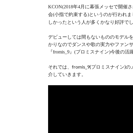
年
月に幕張メッセで開催さ
KCON(2018
4
会
小指で約束する
というのが行われま
(
)
しかったという人が多くかなり好評で
デビューしては間もないもののモデル
かりなのでダンスや歌の実力やファン
『
』
プロミスナイン
今後の活
fromis_9
(
)
それでは、fromis_9(プロミスナイ
介していきます。