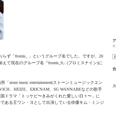
過
おらず「
」というグループ名でした。ですが、
fromis_
20
加えて現在のグループ名『
』
プロミスナイン
に
fromis_9
(
)
務所「
ストーンミュージックエン
stone music entertainment(
、
、
、
などの歌手
VICH
HEIZE
ERICNAM
SG WANNABE
韓国ドラマ「トッケビ〜きみがくれた愛しい日々〜」に
姿である王ワン・ヨとして出演している俳優キム・ミンジ
。