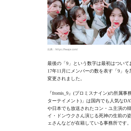
出典：https://hwaje.com/
最後の「
」という数字は最初はついて
9
年
月にメンバーの数を表す「
」を
17
11
9
変更されました。
『
』
プロミスナイン
の所属事
fromis_9
(
)
ターテイメント
」は国内でも人気な
)
DA
や日本でも放送されたコン・ユ主演の
イ・ドンウクさん演じる死神の生前の
ェさんなどが在籍している事務所です