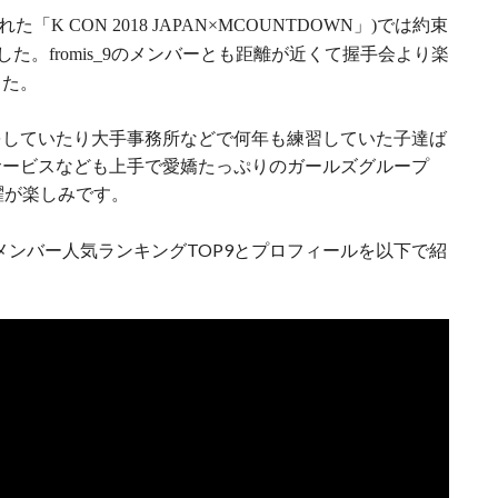
れた「
」
では約束
K CON 2018 JAPAN×MCOUNTDOWN
)
した。
のメンバーとも距離が近くて握手会より楽
fromis_9
した。
をしていたり大手事務所などで何年も練習していた子達ば
サービスなども上手で愛嬌たっぷりのガールズグループ
躍が楽しみです。
ン)のメンバー人気ランキングTOP9とプロフィールを以下で紹