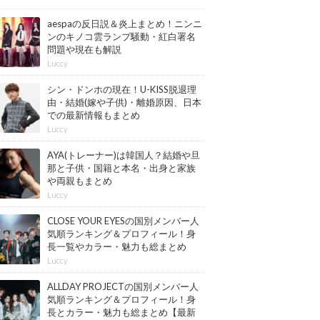
aespaの反日説＆炎上まとめ！ニンニ
ンのキノコ雲ランプ騒動・紅白署名
問題や現在も解説
Luccy
シン・ドンホの現在！U-KISS脱退理
由・結婚(嫁や子供)・離婚原因、日本
での最新情報もまとめ
Luccy
AYA(トレーナー)は韓国人？結婚や旦
那と子供・国籍と本名・出身と家族
や両親もまとめ
Luccy
CLOSE YOUR EYESの国別メンバー人
気順ランキング＆プロフィール！身
長一覧やカラー・魅力も総まとめ
【最新版】
Luccy
ALLDAY PROJECTの国別メンバー人
気順ランキング＆プロフィール！身
長とカラー・魅力も総まとめ【最新