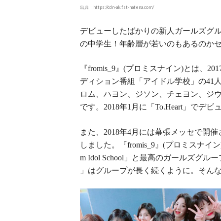
出典：https://cdn-ak.f.st-hatena.com/
デビューしたばかりの新人ガールズグ
の中学生！年齢層が若いのもあるのか
『
』
プロミスナイン
とは、
fromis_9
(
)
201
ディション番組「アイドル学校」の
41
ロム、ハヨン、ジソン、チェヨン、ジ
です。
年
月に「
」でデビ
2018
1
To.Heart
また、
年
月には幕張メッセで開催
2018
4
しました。『
』
プロミスナイン
fromis_9
(
」と最高のガールズグルー
m Idol School
」はグループが長く続くように。そん