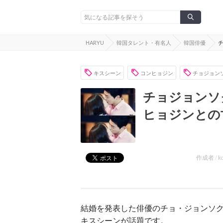
HARYU
韓国タレント・有名人
韓国俳優
キスシーン
コンヒョジン
チョジョン
チョジョンソ
ヒョジンとの
作成者 /
k
結婚を発表した俳優のチョ・ジョンソ
キスシーンが話題です。