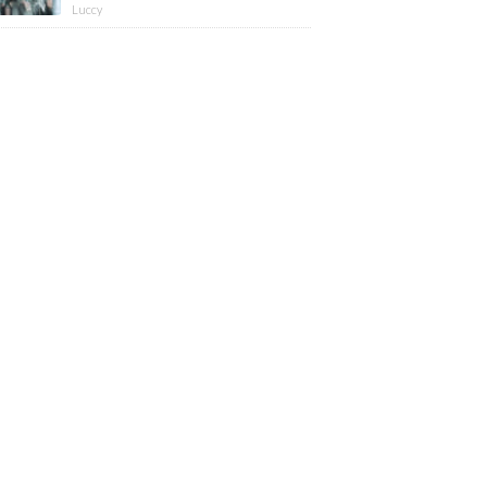
版】
Luccy