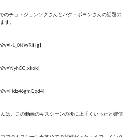
』でのチョ・ジョンソクさんとパク・ボヨンさんの話題の
ります。
ch?v=i-1_0NWRlHg]
ch?v=YJyhCC_xkok]
tch?v=Hdz46gmQqd4]
さんは、この動画のキスシーンの後に上手くいったと確信
ラマでのキスシーンが初めての挑戦だったようで、インタ