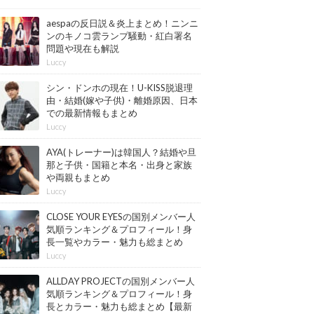
aespaの反日説＆炎上まとめ！ニンニ
ンのキノコ雲ランプ騒動・紅白署名
問題や現在も解説
Luccy
シン・ドンホの現在！U-KISS脱退理
由・結婚(嫁や子供)・離婚原因、日本
での最新情報もまとめ
Luccy
AYA(トレーナー)は韓国人？結婚や旦
那と子供・国籍と本名・出身と家族
や両親もまとめ
Luccy
CLOSE YOUR EYESの国別メンバー人
気順ランキング＆プロフィール！身
長一覧やカラー・魅力も総まとめ
【最新版】
Luccy
ALLDAY PROJECTの国別メンバー人
気順ランキング＆プロフィール！身
長とカラー・魅力も総まとめ【最新