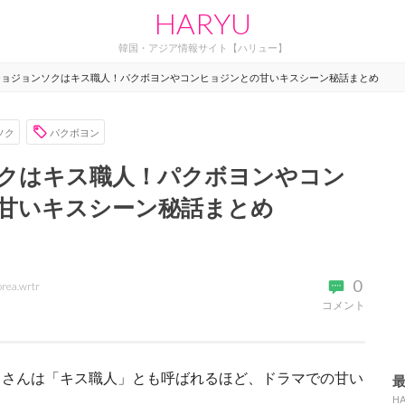
HARYU
韓国・アジア情報サイト【ハリュー】
チョジョンソクはキス職人！パクボヨンやコンヒョジンとの甘いキスシーン秘話まとめ
ソク
パクボヨン
クはキス職人！パクボヨンやコン
甘いキスシーン秘話まとめ
0
orea.wrtr
コメント
クさんは「キス職人」とも呼ばれるほど、ドラマでの甘い
H