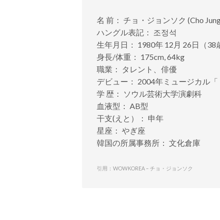
名 前： チョ・ジョンソク (Cho JungS
ハングル表記： 조정석
生年月日： 1980年 12月 26日（3
身長/体重： 175cm, 64kg
職業： タレント、俳優
デビュー： 2004年ミュージカル
学 歴： ソウル芸術大学演劇科
血液型： AB型
干支(えと）： 申年
星座： やぎ座
韓国の所属事務所： 文化倉庫
引用：WOWKOREA – チョ・ジョンソク