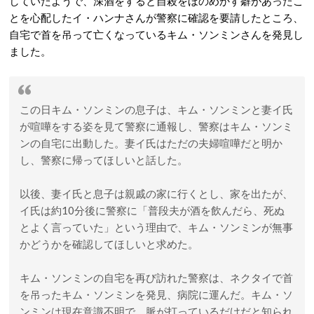
していたようで、深酒をすると自殺をほのめかす癖があったこ
とを心配したイ・ハンナさんが警察に確認を要請したところ、
自宅で首を吊って亡くなっているキム・ソンミンさんを発見し
ました。
この日キム・ソンミンの息子は、キム・ソンミンと妻イ氏
が喧嘩をする姿を見て警察に通報し、警察はキム・ソンミ
ンの自宅に出動した。妻イ氏はただの夫婦喧嘩だと明か
し、警察に帰ってほしいと話した。
以後、妻イ氏と息子は親戚の家に行くとし、家を出たが、
イ氏は約10分後に警察に「普段夫が酒を飲んだら、死ぬ
とよく言っていた」という理由で、キム・ソンミンが無事
かどうかを確認してほしいと求めた。
キム・ソンミンの自宅を再び訪れた警察は、ネクタイで首
を吊ったキム・ソンミンを発見、病院に運んだ。キム・ソ
ンミンは現在意識不明で、脈が打っているだけだと知られ