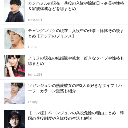
カンハヌルの現在！兵役の入隊や除隊日～身長や性格
＆家族構成などを総まとめ
massqat1
チャングンソクの現在！兵役中の仕事・除隊その後ま
とめ【アジアのプリンス】
Luccy
ノミヌの現在の結婚観や彼女！好きなタイプや性格も
総まとめ
tomo1234
ソガンジュンの熱愛彼女の噂3人＆好きなタイプ！ハ
ーフ・カラコン疑惑も紹介
remity
【ヨン様】ペヨンジュンの兵役免除の理由まとめ！韓
国の兵役制度や入隊後の生活も解説