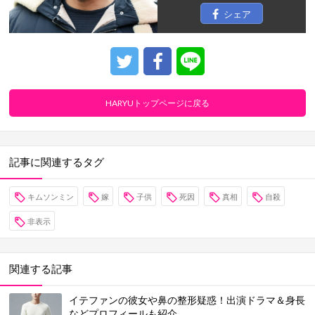
シェア
HARYUトップページに戻る
記事に関連するタグ
キムソンミン
嫁
子供
死因
真相
自殺
非表示
関連する記事
イテファンの彼女や鼻の整形疑惑！出演ドラマ＆身長
などプロフィールも紹介