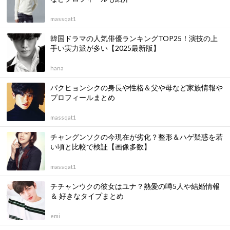
massqat1
韓国ドラマの人気俳優ランキングTOP25！演技の上
手い実力派が多い【2025最新版】
hana
パクヒョンシクの身長や性格＆父や母など家族情報や
プロフィールまとめ
massqat1
チャングンソクの今現在が劣化？整形＆ハゲ疑惑を若
い頃と比較で検証【画像多数】
massqat1
チチャンウクの彼女はユナ？熱愛の噂5人や結婚情報
＆ 好きなタイプまとめ
emi