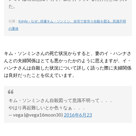
た。
引用：
Kstyle – なぜ…俳優キム・ソンミン、自宅で首吊り自殺を図る…意識不明
の重体
キム・ソンミンさんの死亡状況からすると、妻のイ・ハンナさ
んとの夫婦関係はとても悪かったかのように思えますが、イ・
ハンナさんは自殺した状況について詳しく語った際に夫婦関係
は良好だったことを伝えています。
キム・ソンミンさん自殺図って意識不明って．．．
やはり再起難しいとか色々なぁ．．．
— vega (@vega16moon30)
2016年6月23