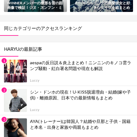
WINNERメンバーの整形を昔の顔
BTOBヒョンシクの熱愛彼女と好
画像で検証！ジヌ・スンフン・ミ
きなタイプを総まとめ
ンホ・スンユン・テヒョン
同じカテゴリーのアクセスランキング
HARYUの最新記事
aespaの反日説＆炎上まとめ！ニンニンのキノコ雲ラ
ンプ騒動・紅白署名問題や現在も解説
Luccy
シン・ドンホの現在！U-KISS脱退理由・結婚(嫁や子
供)・離婚原因、日本での最新情報もまとめ
Luccy
AYA(トレーナー)は韓国人？結婚や旦那と子供・国籍
と本名・出身と家族や両親もまとめ