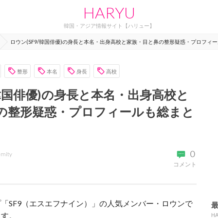
HARYU
韓国・アジア情報サイト【ハリュー】
ロウン(SF9/韓国俳優)の身長と本名・出身高校と家族・目と鼻の整形疑惑・プロフィ
整形
本名
身長
高校
/韓国俳優)の身長と本名・出身高校と
の整形疑惑・プロフィールも総まと
0
emity
コメント
「SF9（エスエフナイン）」の人気メンバー・ロウンで
ます。
H