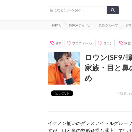
HARYU
K-POPアイドル
男性グループ
SF9
SF9
プロフィール
ロウン
家族
ロウン(SF9
家族・目と鼻
め
作成者 /
r
イケメン揃いのダンスアイドルグループ
すが、目と鼻の整形疑惑も浮上してい