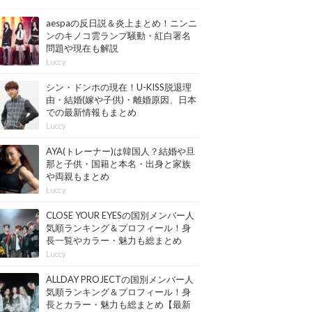
aespaの反日説＆炎上まとめ！ニンニ
ンのキノコ雲ランプ騒動・紅白署名
問題や現在も解説
Luccy
シン・ドンホの現在！U-KISS脱退理
由・結婚(嫁や子供)・離婚原因、日本
での最新情報もまとめ
Luccy
AYA(トレーナー)は韓国人？結婚や旦
那と子供・国籍と本名・出身と家族
や両親もまとめ
Luccy
CLOSE YOUR EYESの国別メンバー人
気順ランキング＆プロフィール！身
長一覧やカラー・魅力も総まとめ
【最新版】
Luccy
ALLDAY PROJECTの国別メンバー人
気順ランキング＆プロフィール！身
長とカラー・魅力も総まとめ【最新