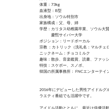
体重：73kg
血液型：B型
出身地：ソウル特別市
家族構成：父、母、姉
学歴：カリタス幼稚園卒業、ソウル大
慶煕サイバー大学
ポジション：リードボーカル
宗教 ：カトリック（洗礼名：マルチェ
ニックネーム：チョコミルク
趣味：散歩、音楽鑑賞、読書、ファッ
特技：スケボー、スノボ、
韓国の所属事務所： FNCエンターテイン
2016年にデビューした男性アイドルグ
ラエティ番組でも活躍中です。
アイドル活動とともに、最近は俳優活