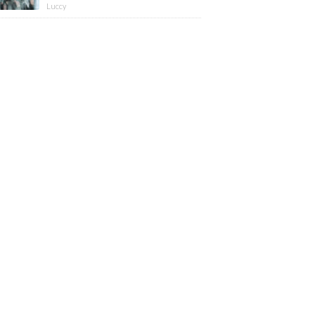
版】
Luccy