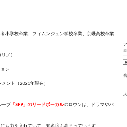
賢者小学校卒業、フィムンジュン学校卒業、京畿高校卒業
過
ロリノ）
ション
メント（2021年現在）
ループ
「SF9」のリードボーカル
のロウンは、ドラマやバ
動にも力を入れていて、知名度も高まっています。