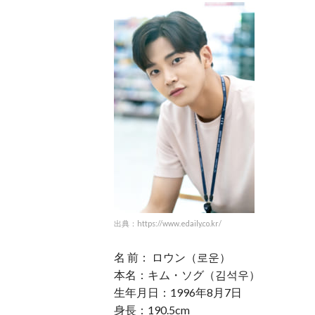
出典：https://www.edaily.co.kr/
名 前： ロウン（로운）
本名：キム・ソグ（김석우）
生年月日：1996年8月7日
身長：190.5cm