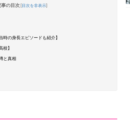
記事の目次
[
目次を非表示
]
ー当時の身長エピソードも紹介】
高校】
噂と真相