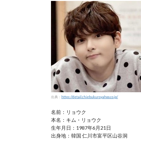
出典：
https://detail.chiebukuro.yahoo.co.jp/
名前：リョウク
本名：キム・リョウク
生年月日：1987年6月21日
出身地：韓国 仁川市富平区山谷洞