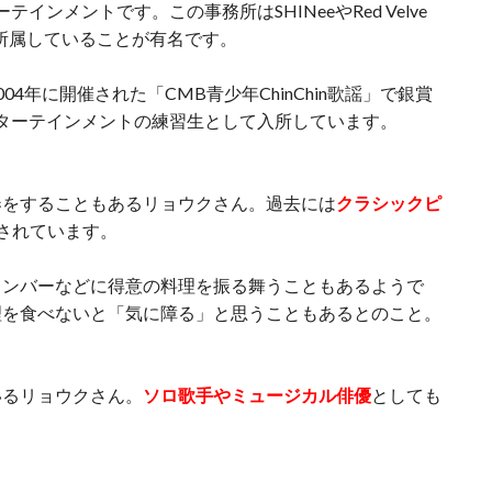
ンメントです。この事務所はSHINeeやRed Velve
所属していることが有名です。
4年に開催された「CMB青少年ChinChin歌謡」で銀賞
ターテインメントの練習生として入所しています。
奏をすることもあるリョウクさん。過去には
クラシックピ
されています。
メンバーなどに得意の料理を振る舞うこともあるようで
理を食べないと「気に障る」と思うこともあるとのこと。
いるリョウクさん。
ソロ歌手や
ミュージカル俳優
としても