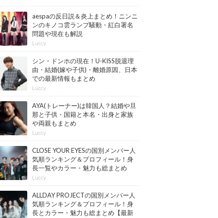
aespaの反日説＆炎上まとめ！ニンニ
ンのキノコ雲ランプ騒動・紅白署名
問題や現在も解説
Luccy
シン・ドンホの現在！U-KISS脱退理
由・結婚(嫁や子供)・離婚原因、日本
での最新情報もまとめ
Luccy
AYA(トレーナー)は韓国人？結婚や旦
那と子供・国籍と本名・出身と家族
や両親もまとめ
Luccy
CLOSE YOUR EYESの国別メンバー人
気順ランキング＆プロフィール！身
長一覧やカラー・魅力も総まとめ
【最新版】
Luccy
ALLDAY PROJECTの国別メンバー人
気順ランキング＆プロフィール！身
長とカラー・魅力も総まとめ【最新