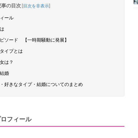
記事の目次
[
目次を非表示
]
フィール
とは
改名エピソード 【一時期騒動に発展】
きなタイプとは
彼女は？
と結婚
愛彼女・好きなタイプ・結婚についてのまとめ
のプロフィール