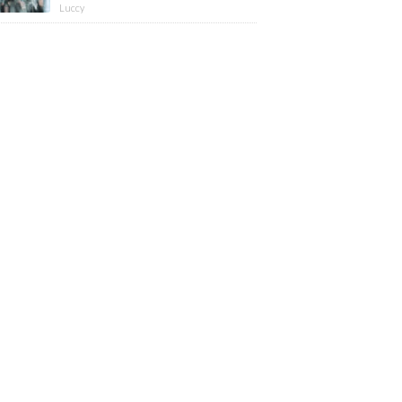
版】
Luccy