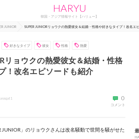
HARYU
韓国・アジア情報サイト【ハリュー】
ER JUNIOR
SUPER JUNIORリョウクの熱愛彼女＆結婚・性格や好きなタイプ！改名エ
好きなタイプ
彼女
性格
熱愛
UNIORリョウクの熱愛彼女＆結婚・性格
プ！改名エピソードも紹介
0
assqat1
コメント
R JUNIOR」のリョウクさんは改名騒動で世間を騒がせた
H