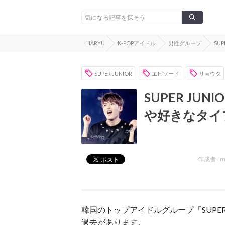
HARYU
K-POPアイドル
男性グループ
SUP
SUPER JUNIOR
エピソード
リョウク
SUPER J
や好きなタイ
作成者 /
m
韓国のトップアイドルグループ「SUPE
過去があります。