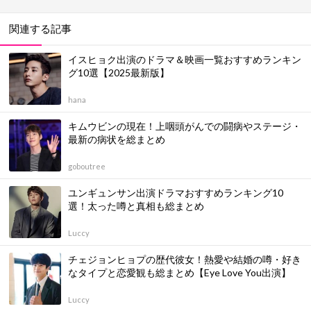
関連する記事
イスヒョク出演のドラマ＆映画一覧おすすめランキン
グ10選【2025最新版】
hana
キムウビンの現在！上咽頭がんでの闘病やステージ・
最新の病状を総まとめ
goboutree
ユンギュンサン出演ドラマおすすめランキング10
選！太った噂と真相も総まとめ
Luccy
チェジョンヒョプの歴代彼女！熱愛や結婚の噂・好き
なタイプと恋愛観も総まとめ【Eye Love You出演】
Luccy