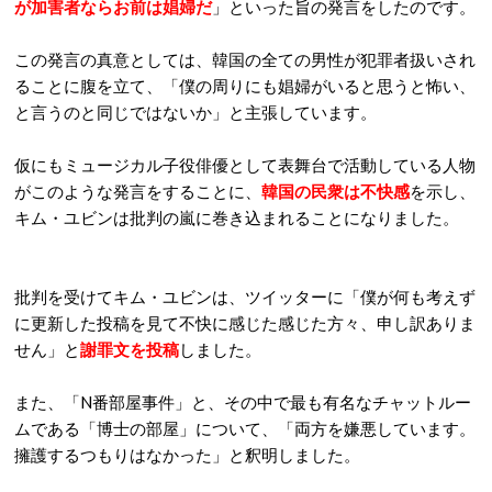
が加害者ならお前は娼婦だ
」といった旨の発言をしたのです。
この発言の真意としては、韓国の全ての男性が犯罪者扱いされ
ることに腹を立て、「僕の周りにも娼婦がいると思うと怖い、
と言うのと同じではないか」と主張しています。
仮にもミュージカル子役俳優として表舞台で活動している人物
がこのような発言をすることに、
韓国の民衆は不快感
を示し、
キム・ユビンは批判の嵐に巻き込まれることになりました。
批判を受けてキム・ユビンは、ツイッターに「僕が何も考えず
に更新した投稿を見て不快に感じた感じた方々、申し訳ありま
せん」と
謝罪文を投稿
しました。
また、「N番部屋事件」と、その中で最も有名なチャットルー
ムである「博士の部屋」について、「両方を嫌悪しています。
擁護するつもりはなかった」と釈明しました。