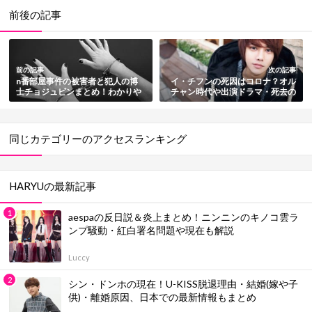
前後の記事
前の記事
次の記事
n番部屋事件の被害者と犯人の博
イ・チフンの死因はコロナ？オル
士チョジュビンまとめ！わかりや
チャン時代や出演ドラマ・死去の
すく解説
真相まとめ
同じカテゴリーのアクセスランキング
HARYUの最新記事
aespaの反日説＆炎上まとめ！ニンニンのキノコ雲ラ
ンプ騒動・紅白署名問題や現在も解説
Luccy
シン・ドンホの現在！U-KISS脱退理由・結婚(嫁や子
供)・離婚原因、日本での最新情報もまとめ