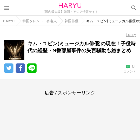
HARYU
【国内最大級】韓国・アジア情報サイト
HARYU
韓国タレント・有名人
韓国俳優
キム・ユビン(ミュージカル俳優)
Luccy
キム・ユビン(ミュージカル俳優)の現在！子役時
代の経歴・N番部屋事件の失言騒動も総まとめ
0
コメント
広告 / スポンサーリンク