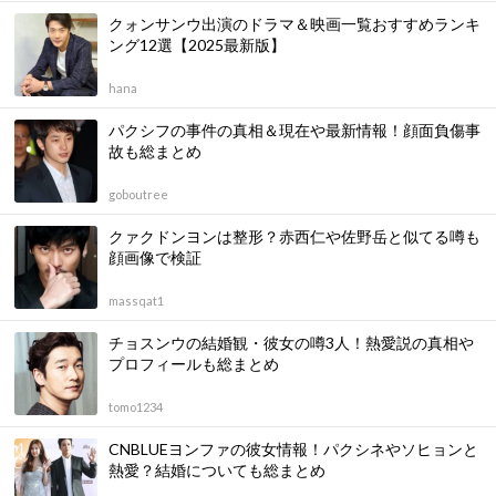
クォンサンウ出演のドラマ＆映画一覧おすすめランキ
ング12選【2025最新版】
hana
パクシフの事件の真相＆現在や最新情報！顔面負傷事
故も総まとめ
goboutree
クァクドンヨンは整形？赤西仁や佐野岳と似てる噂も
顔画像で検証
massqat1
チョスンウの結婚観・彼女の噂3人！熱愛説の真相や
プロフィールも総まとめ
tomo1234
CNBLUEヨンファの彼女情報！パクシネやソヒョンと
熱愛？結婚についても総まとめ