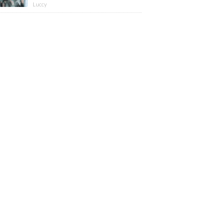
版】
Luccy