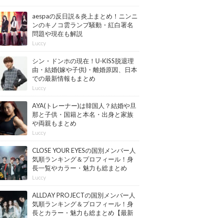
aespaの反日説＆炎上まとめ！ニンニ
ンのキノコ雲ランプ騒動・紅白署名
問題や現在も解説
Luccy
シン・ドンホの現在！U-KISS脱退理
由・結婚(嫁や子供)・離婚原因、日本
での最新情報もまとめ
Luccy
AYA(トレーナー)は韓国人？結婚や旦
那と子供・国籍と本名・出身と家族
や両親もまとめ
Luccy
CLOSE YOUR EYESの国別メンバー人
気順ランキング＆プロフィール！身
長一覧やカラー・魅力も総まとめ
【最新版】
Luccy
ALLDAY PROJECTの国別メンバー人
気順ランキング＆プロフィール！身
長とカラー・魅力も総まとめ【最新