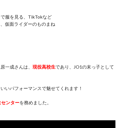
服を見る、TikTokなど
、水泳、仮面ライダーのものまね
豆原一成さんは、
現役高校生
であり、JO1の末っ子として
こいいパフォーマンスで魅せてくれます！
ではセンター
を務めました。