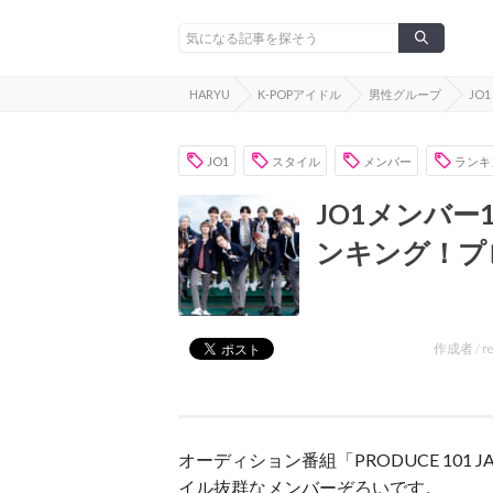
HARYU
K-POPアイドル
男性グループ
JO1
JO1
スタイル
メンバー
ランキ
JO1メンバー
ンキング！プ
作成者 /
r
オーディション番組「PRODUCE 101
イル抜群なメンバーぞろいです。