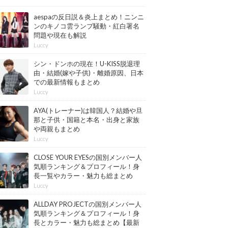
aespaの反日説＆炎上まとめ！ニンニ
ンのキノコ雲ランプ騒動・紅白署名
問題や現在も解説
Luccy
シン・ドンホの現在！U-KISS脱退理
由・結婚(嫁や子供)・離婚原因、日本
での最新情報もまとめ
Luccy
AYA(トレーナー)は韓国人？結婚や旦
那と子供・国籍と本名・出身と家族
や両親もまとめ
Luccy
CLOSE YOUR EYESの国別メンバー人
気順ランキング＆プロフィール！身
長一覧やカラー・魅力も総まとめ
【最新版】
Luccy
ALLDAY PROJECTの国別メンバー人
気順ランキング＆プロフィール！身
長とカラー・魅力も総まとめ【最新