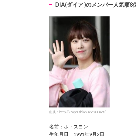
DIA(
ダイア
)
のメンバー人気順8
出典：http://kpopfashion.seesaa.net/
名前：ホ・スヨン
生年月日：1991年9月2日