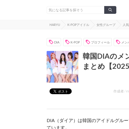
HARYU
K-POPアイドル
女性グループ
人気
DIA
K-POP
プロフィール
メン
韓国DIAのメ
まとめ【202
作成者 /
ri
DIA（ダイア）は韓国のアイドルグル
ています。