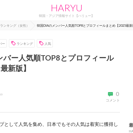
HARYU
韓国・アジア情報サイト【ハリュー】
ランキング（女性）
韓国DIAのメンバー人気順TOP8とプロフィールまとめ【2025最
バー
ランキング
人気
ンバー人気順TOP8とプロフィール
5最新版】
0
sa
コメント
ープとして人気を集め、日本でもその人気は着実に獲得し
H