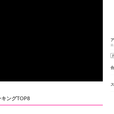
過
ンキング
TOP8