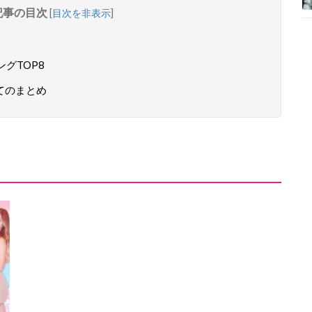
記事の目次
[
目次を非表示
]
ングTOP8
いてのまとめ