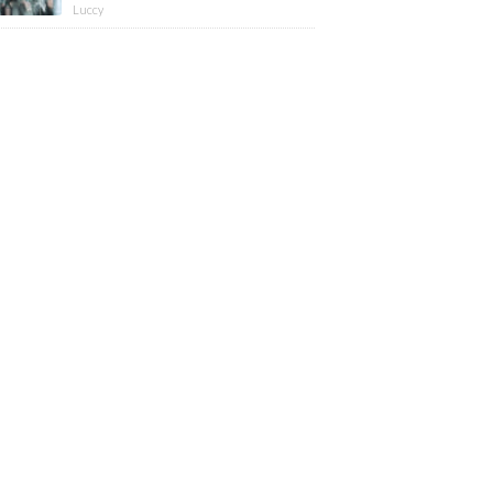
版】
Luccy