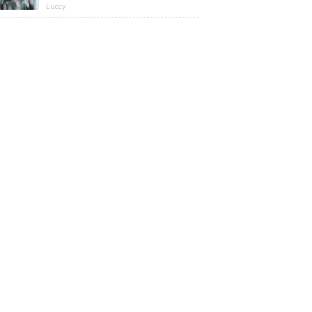
版】
Luccy