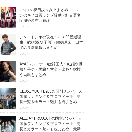
aespaの反日説＆炎上まとめ！ニンニ
ンのキノコ雲ランプ騒動・紅白署名
問題や現在も解説
Luccy
シン・ドンホの現在！U-KISS脱退理
由・結婚(嫁や子供)・離婚原因、日本
での最新情報もまとめ
Luccy
AYA(トレーナー)は韓国人？結婚や旦
那と子供・国籍と本名・出身と家族
や両親もまとめ
Luccy
CLOSE YOUR EYESの国別メンバー人
気順ランキング＆プロフィール！身
長一覧やカラー・魅力も総まとめ
【最新版】
Luccy
ALLDAY PROJECTの国別メンバー人
気順ランキング＆プロフィール！身
長とカラー・魅力も総まとめ【最新