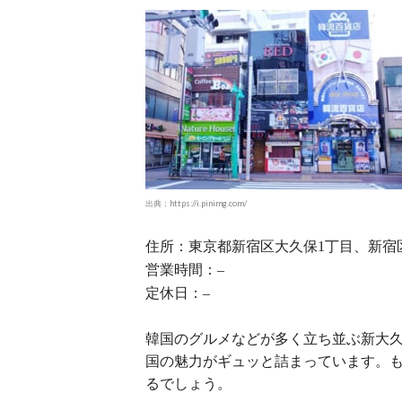
出典：https://i.pinimg.com/
住所：東京都新宿区大久保
丁目、新宿
1
営業時間：
–
定休日：
–
韓国のグルメなどが多く立ち並ぶ新大
国の魅力がギュッと詰まっています。
るでしょう。