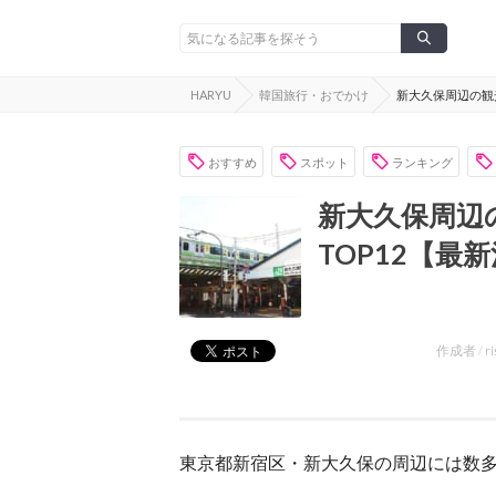
HARYU
韓国旅行・おでかけ
新大久保周辺の観
おすすめ
スポット
ランキング
新大久保周辺
TOP12【最
作成者 /
ri
東京都新宿区・新大久保の周辺には数