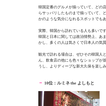
韓国定番のグルメが揃っていて、どの
らサッパリしたものまで揃っていて、
かのような気分になれるスポットでも
実際、韓国から訪れている人も多いで
韓国と日本に関しては政治情勢上、あ
かし、多くの人は気さくで日本人の気
観光で訪れる場合は、ぜひその韓国人
ん、飲食店の他にも色々なショップが
うし、よりディープな新大久保を楽し
位：ルミネ
よしもと
10
the