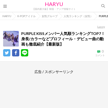
HARYU
【国内最大級】韓国・アジア情報サイト
HARYU
K-POPアイドル
女性グループ
人気ランキング（女性）
PUR
Luccy
PURPLE KISSメンバー人気順ランキングTOP7！
身長/カラーなどプロフィール・デビュー曲の動
画も徹底紹介【最新版】
0
コメント
広告 / スポンサーリンク