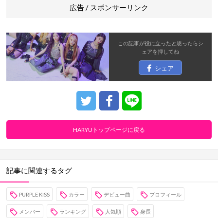
広告 / スポンサーリンク
この記事が役に立ったと思ったら
シ
ェア
を押してね
シェア
HARYUトップページに戻る
記事に関連するタグ
PURPLE KISS
カラー
デビュー曲
プロフィール
メンバー
ランキング
人気順
身長