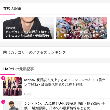
前後の記事
前の記事
次の記事
カンギョンジュンの現在！嫁チャ
NCTメンバーの歌唱力・歌が上手
ンシニョンとの結婚・子供(息子)
い順ランキングTOP7！歌声の特
も総まとめ
徴やソロ動画も徹底紹介【最新
版】
同じカテゴリーのアクセスランキング
HARYUの最新記事
aespaの反日説＆炎上まとめ！ニンニンのキノコ雲ラ
ンプ騒動・紅白署名問題や現在も解説
Luccy
シン・ドンホの現在！U-KISS脱退理由・結婚(嫁や子
供)・離婚原因、日本での最新情報もまとめ