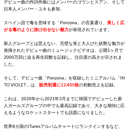
デビュー曲の作詞作曲にはメンバーのゴウンとスアン、そして
日本人メンバー・ユキも参加。
スペイン語で毒を意味する「Ponzona」の言葉通り、
美しく広
がる毒のように抜け出せない魅力
が表現されています。
新人グループとは思えない、完璧な美と大人びた妖艶な魅力が
発揮されたデビュー曲のミュージックビデオは、公開1ヶ月で
2000万回に迫る再生回数を記録し、注目度の高さが示されま
した。
そして、デビュー曲「Ponzona」を収録したミニアルバム「IN
TO VIOLET」は、
販売初週に12,405枚
の初動売上を記録。
これは、2020年から2021年3月までに韓国でデビューした新
人ガールズグループの中でも最高記録であり、大きな期待に応
えるようなロケットスタートでも話題になりました。
世界8カ国のiTunesアルバムチャートにランクインするなど、