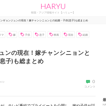
HARYU
韓国・アジア情報サイト【ハリュー】
カンギョンジュンの現在！嫁チャンシニョンとの結婚・子供(息子)も総まとめ
ラマ
嫁
子供
息子
映画
現在
結婚
ュンの現在！嫁チャンシニョンと
(息子)も総まとめ
0
uccy
コメント
H
すが、テレビ番組でプライベートを公開し、嫁や子供が話