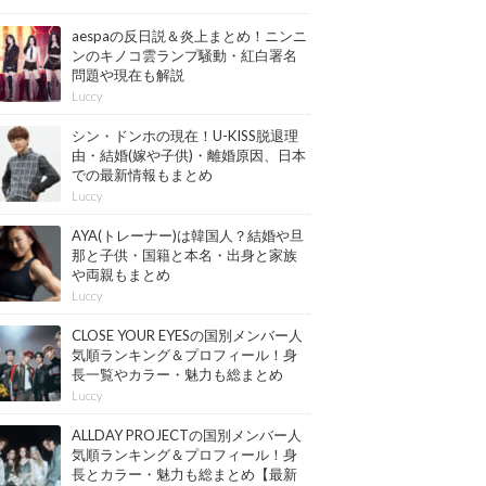
aespaの反日説＆炎上まとめ！ニンニ
ンのキノコ雲ランプ騒動・紅白署名
問題や現在も解説
Luccy
シン・ドンホの現在！U-KISS脱退理
由・結婚(嫁や子供)・離婚原因、日本
での最新情報もまとめ
Luccy
AYA(トレーナー)は韓国人？結婚や旦
那と子供・国籍と本名・出身と家族
や両親もまとめ
Luccy
CLOSE YOUR EYESの国別メンバー人
気順ランキング＆プロフィール！身
長一覧やカラー・魅力も総まとめ
【最新版】
Luccy
ALLDAY PROJECTの国別メンバー人
気順ランキング＆プロフィール！身
長とカラー・魅力も総まとめ【最新