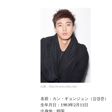
出典：http://enews.imbc.com/
名前：カン・ギョンジュン（강경준）
生年月日：1983年2月11日
出身地：韓国