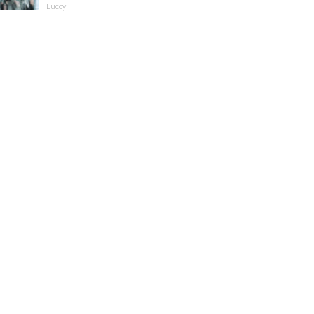
版】
Luccy