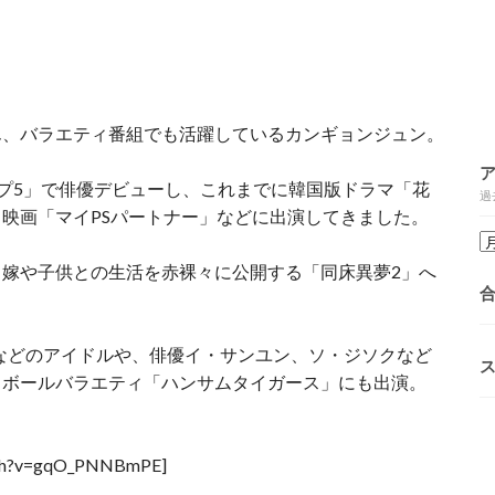
ん、バラエティ番組でも活躍しているカンギョンジュン。
ップ5」で俳優デビューし、これまでに韓国版ドラマ「花
過
映画「マイPSパートナー」などに出演してきました。
、嫁や子供との生活を赤裸々に公開する「同床異夢2」へ
ヌなどのアイドルや、俳優イ・サンユン、ソ・ジソクなど
トボールバラエティ「ハンサムタイガース」にも出演。
atch?v=gqO_PNNBmPE]