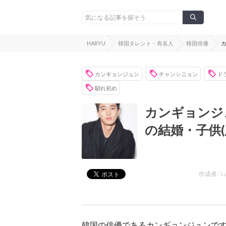
HARYU
韓国タレント・有名人
韓国俳優
カンギョンジュン
チャンシニョン
ド
馴れ初め
カンギョンジ
の結婚・子供
作成者 /
L
韓国の俳優であるカンギョンジュンで