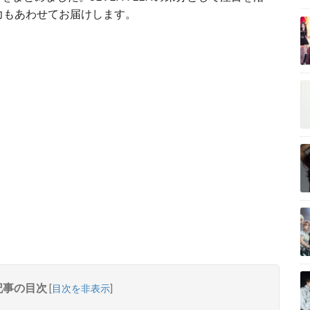
力もあわせてお届けします。
記事の目次
[
目次を非表示
]