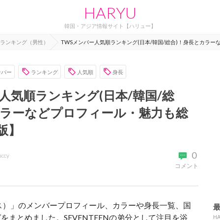
HARYU
韓国・アジア情報サイト【ハリュー】
ランキング（男性）
TWSメンバー人気順ランキング(日本/韓国/総合)！身長とカラ
ンバー
ランキング
人気順
身長
人気順ランキング(日本/韓国/総
カラーなどプロフィール・魅力も総
版】
0
uccy
コメント
ス）」のメンバープロフィール、カラーや身長一覧、国
まとめました。SEVENTEENの弟分として注目を浴
H