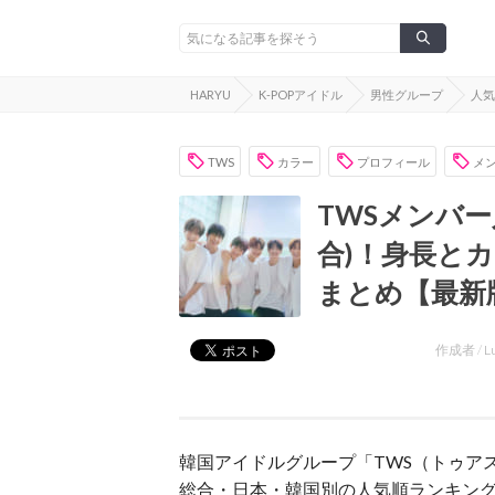
HARYU
K-POPアイドル
男性グループ
人気
TWS
カラー
プロフィール
メ
TWSメンバー
合)！身長と
まとめ【最新
作成者 /
L
韓国アイドルグループ「TWS（トゥア
総合・日本・韓国別の人気順ランキングを