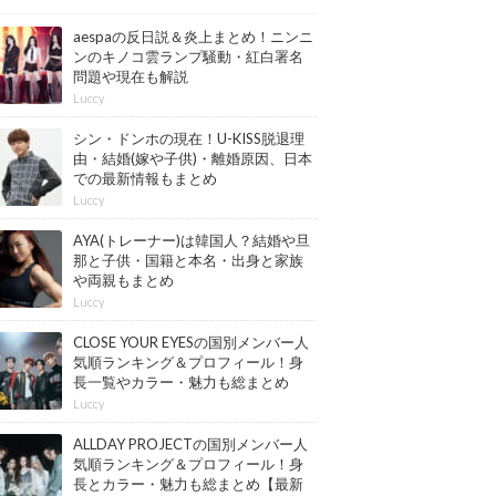
aespaの反日説＆炎上まとめ！ニンニ
ンのキノコ雲ランプ騒動・紅白署名
問題や現在も解説
Luccy
シン・ドンホの現在！U-KISS脱退理
由・結婚(嫁や子供)・離婚原因、日本
での最新情報もまとめ
Luccy
AYA(トレーナー)は韓国人？結婚や旦
那と子供・国籍と本名・出身と家族
や両親もまとめ
Luccy
CLOSE YOUR EYESの国別メンバー人
気順ランキング＆プロフィール！身
長一覧やカラー・魅力も総まとめ
【最新版】
Luccy
ALLDAY PROJECTの国別メンバー人
気順ランキング＆プロフィール！身
長とカラー・魅力も総まとめ【最新