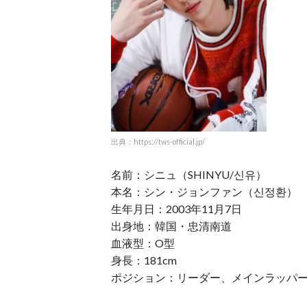
出典：https://tws-official.jp/
名前：シニュ（SHINYU/신유）
本名：シン・ジョンファン（신정환）
生年月日：2003年11月7日
出身地：韓国・忠清南道
血液型：O型
身長：181cm
ポジション：リーダー、メインラッパ