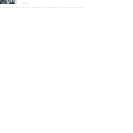
版】
Luccy