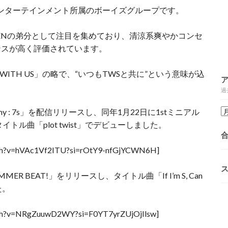
Sエンターテインメント所属のボーイズグループです。
EENの弟分として注目を集めており、清涼系爽やかコンセ
ンスが高く評価されています。
EN WITH US」の略で、“いつもTWSと共に”という意味が込
過
my : 7s」を配信リリースし、同年1月22日に1stミニアル
てタイトル曲「plot twist」でデビューしました。
atch?v=hVAc1Vf2ITU?si=rOtY9-nfGjYCWN6H]
R BEAT!」をリリースし、タイトル曲「If I’m S, Can
た。
atch?v=NRgZuuwD2WY?si=F0YT7yrZUjOjIlsw]