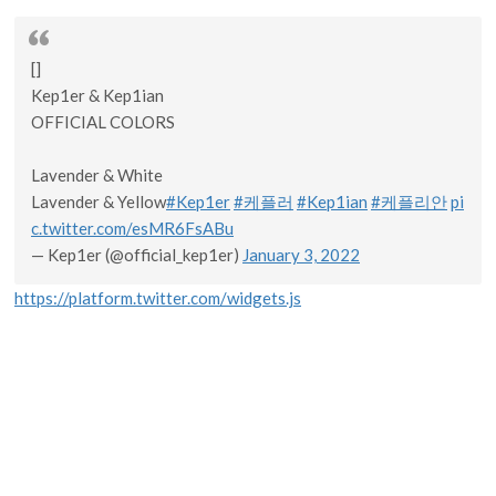
ここからは、Kep1erの公式グループカラーやメンバーカラー
についてお届けします。
Kep1erは、
デビュー前からガルプラのイメージカラーが紫
だ
ったこともあり、引き続き紫がグループカラーになるのではな
いかと噂されていました。
2021年1月3日、デビューと同時にファンクラブ名「Kep1ia
n」が発表され、そこで公式のグループカラーも発表されまし
た。
[]
Kep1er & Kep1ian
OFFICIAL COLORS
Lavender & White
Lavender & Yellow
#Kep1er
#케플러
#Kep1ian
#케플리안
pi