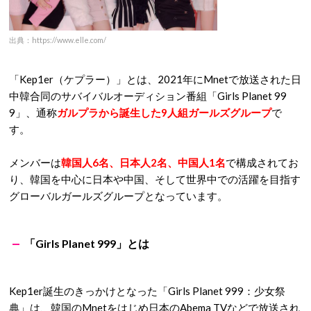
出典：https://www.elle.com/
「Kep1er（ケプラー）」とは、2021年にMnetで放送された日
中韓合同のサバイバルオーディション番組「Girls Planet 99
9」、通称
ガルプラから誕生した9人組ガールズグループ
で
す。
メンバーは
韓国人6名、日本人2名、中国人1名
で構成されてお
り、韓国を中心に日本や中国、そして世界中での活躍を目指す
グローバルガールズグループとなっています。
「Girls Planet 999」とは
Kep1er誕生のきっかけとなった「Girls Planet 999：少女祭
典」は、韓国のMnetをはじめ日本のAbema TVなどで放送され