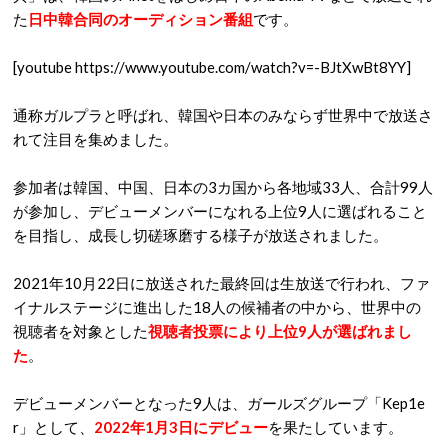
た
日中韓合同のオーディション番組
です。
[youtube https://www.youtube.com/watch?v=-BJtXwBt8YY]
通称ガルプラと呼ばれ、韓国や日本のみならず世界中で放送さ
れて注目を集めました。
参加者は韓国、中国、日本の3カ国から各地域33人、合計99人
が参加し、デビューメンバーになれる上位9人に選ばれること
を目指し、成長し切磋琢磨する様子が放送されました。
2021年10月22日に放送された最終回は生放送で行われ、ファ
イナルステージに進出した18人の候補者の中から、世界中の
視聴者を対象とした
視聴者投票により上位9人が選ばれまし
た
。
デビューメンバーとなった9人は、ガールズグループ「Kep1e
r」として、
2022年1月3日にデビュー
を果たしています。