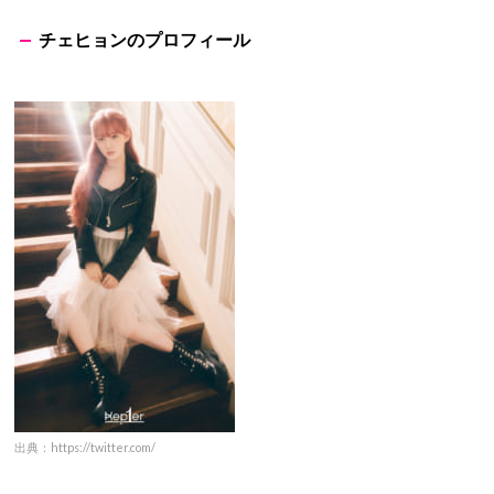
出典：https://twitter.com/
名前：マシロ
本名：坂本 舞白（さかもと ましろ）
生年月日：1999年12月16日
出身地：日本・東京都
血液型：AB型
身長：157cm
チェヒョンのプロフィール