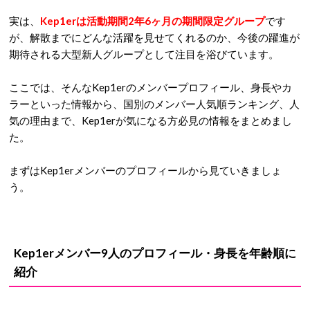
グループ名の「Kep1er」には、夢を掴むという意味の“Ke
p”と、9人が1つになって最高を目指すという意味の“1”を組み
合わせたもの。
「自分の夢を掴み、夢を叶え、最高のグローバルガールズグル
ープになる」という意思が込められています。
ファンクラブ名は、Kep1erを支持する人々という意味を持つ
「
Kep1ian（ケプリアン）
」に決まりました。
実は、
Kep1erは活動期間2年6ヶ月の期間限定グループ
です
が、解散までにどんな活躍を見せてくれるのか、今後の躍進が
期待される大型新人グループとして注目を浴びています。
ここでは、そんなKep1erのメンバープロフィール、身長やカ
ラーといった情報から、国別のメンバー人気順ランキング、人
気の理由まで、Kep1erが気になる方必見の情報をまとめまし