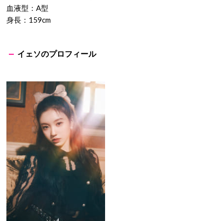
出典：https://twitter.com/
名前：ヨンウン
本名：ソ・ヨンウン（서영은 ）
生年月日：2004年12月27日
出身地：韓国・京畿道議政府市
血液型：A型
身長：159cm
イェソのプロフィール