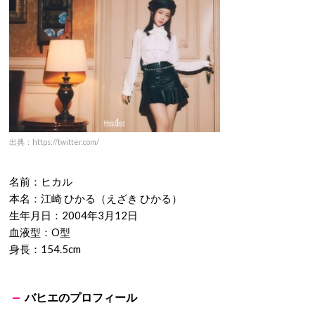
本名：キム・ダヨン（김다연 ）
生年月日：2003年3月2日
出身地：韓国・ソウル特別市
血液型：A型
身長：158cm
ヒカルのプロフィール