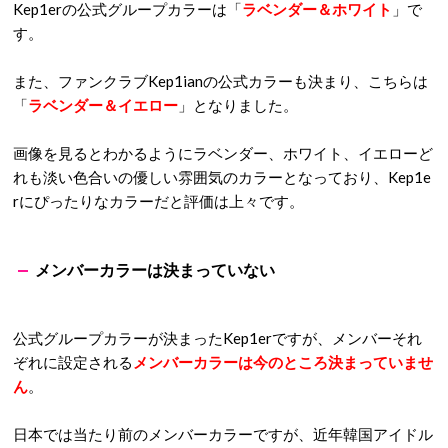
c.twitter.com/esMR6FsABu
— Kep1er (@official_kep1er)
January 3, 2022
https://platform.twitter.com/widgets.js