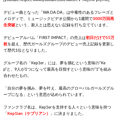
[youtube https://www.youtube.com/watch?v=n0j5NPptyM0]
デビュー曲となった「WA DA DA」は中毒性のあるフレーズと
メロディで、ミュージックビデオ公開から1週間で
3000万回再
生突破
という、新人とは思えない記録を打ち立てています。
デビューアルバム「FIRST IMPACT」の売上は
初日だけで15万
枚
を超え、歴代ガールズグループのデビュー売上記録を更新し
て歴代1位となりました。