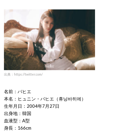
出典：https://twitter.com/
名前：ヒカル
本名：江崎 ひかる（えざき ひかる）
生年月日：2004年3月12日
血液型：O型
身長：154.5cm
バヒエのプロフィール