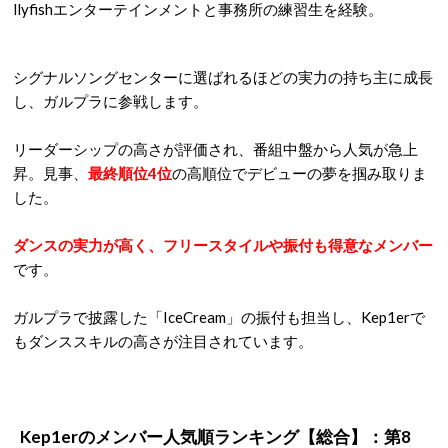
で、ぜひチェックしてみてくださいね。
Kep1erのメンバー人気順ランキング【総合】：第9
位 ダヨン
[youtube https://www.youtube.com/watch?v=wsVApiHOyCo]
ガルプラでは、シグナルソング「O.O.O (Over&Over&Over)」
でKグループのセンターを務め、リーダーシップの高さも評価
されたダヨン。
2006年にドラマ「噂のチル姫」に出演して
子役
として活動し
ていた経験があり、2018年には「IZ*ONE」を生んだオーディ
ション番組「
PRODUCE48
」に出演していました。