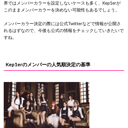
Kep1erの公式グループカラーは「
ラベンダー＆ホワイト
」で
す。
また、ファンクラブKep1ianの公式カラーも決まり、こちらは
「
ラベンダー＆イエロー
」となりました。
画像を見るとわかるようにラベンダー、ホワイト、イエローど
れも淡い色合いの優しい雰囲気のカラーとなっており、Kep1e
rにぴったりなカラーだと評価は上々です。
メンバーカラーは決まっていない
公式グループカラーが決まったKep1erですが、メンバーそれ
ぞれに設定される
メンバーカラーは今のところ決まっていませ