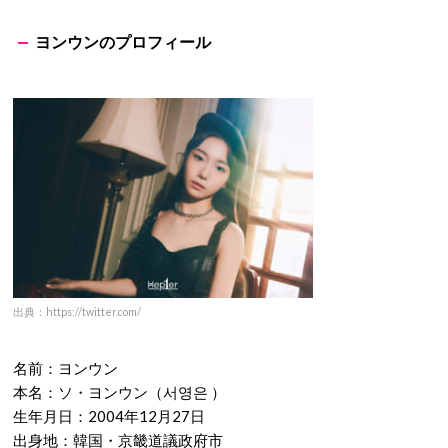
出典：https://twitter.com/
名前：バヒエ
本名：ヒュニン・バヒエ（휴닝바히에）
生年月日：2004年7月27日
出身地：韓国
血液型：A型
身長：166cm
ヨンウンのプロフィール