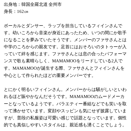
出身地：韓国全羅北道 全州市
身長：
㎝
162
ボーカルとダンサー、ラップを担当しているフィインさんで
す。幼いころから音楽が身近にあったため、いつの間にか歌手
になることを夢みていたそうです。メンバーのファサさんとは
中学のころからの親友です。足首にはおそろいのタトゥーが入
っていて絆を感じます。ファサさんとは息の合ったパフォーマ
ンスで歌も素晴らしく、
をリードしている
人で
MAMAMOO
2
す。
が誕生する際、ファサさんとフィインさんを
MAMAMOO
中心として作られたほどの重要メンバーです。
とにかく明るいフィインさん。メンバーからは騒がしいといわ
れるほど賑やかなんだそうです。
のムードメーカ
MAMAMOO
ーとなっているようです。バラエティー番組などでも笑いを取
って沸かせています。変顔やスッピンも気にせず披露していま
すが、普段の私服姿は可愛い感じで話題となっています。個性
的でも真似しやすいスタイルは、親近感も湧くことでしょう。