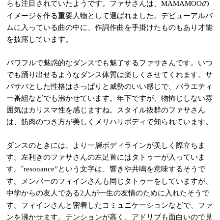
らも注目されていたようです。ファサさんは、
の
MAMAMOO
イメージを作る重要人物として選ばれました。デビューアルバ
ムに入っている曲の中に、作詞作曲を手掛けたものもあり才能
を披露しています。
パワフルで魅惑的なダンスでも魅了するファサさんです。いつ
でも踊り出せるようなダンス体質は楽しくさせてくれます。サ
バサバとした性格はさっぱりと威勢のいい感じで、バラエティ
ー番組などでも沸かせています。年下ですが、物怖じしない雰
囲気はカリスマ性を感じますね。スタイル抜群のファサさん
は、筋肉のつき方が美しくメリハリボディで知られています。
ダンスのときには、より一層ボディラインが美しく際立ちま
す。左利きのファサさんの左足首にはタトゥーが入っていま
す。”
という文字は、響きや共鳴を意味するそうで
resonance”
す。メンバーのフィインさんも同じタトゥーをしていますが、
中学からの友人である
人が一生の友情のために入れたそうで
2
す。フィインさんと密着したコミュニケーションなどで、ファ
ンを沸かせます。テンションが高く、アドリブも面白いので見