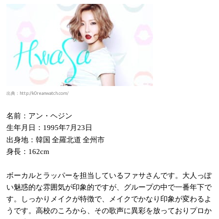
出典：http://k0reanwatch.com/
名前：アン・ヘジン
生年月日：
年
月
日
1995
7
23
出身地：韓国 全羅北道 全州市
身長：
162cm
ボーカルとラッパーを担当しているファサさんです。大人っぽ
い魅惑的な雰囲気が印象的ですが、グループの中で一番年下で
す。しっかりメイクが特徴で、メイクでかなり印象が変わるよ
うです。高校のころから、その歌声に異彩を放っておりプロか