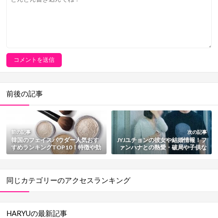
前後の記事
前の記事
次の記事
韓国のフェイスパウダー人気おす
JYJユチョンの彼女や結婚情報！フ
すめランキングTOP10！特徴や効
ァンハナとの熱愛・破局や子供な
果・口コミも総まとめ
ど総まとめ
同じカテゴリーのアクセスランキング
HARYUの最新記事