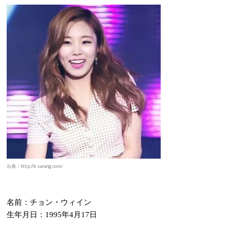
出典：http://k-sarang.com/
名前：チョン・ウィイン
生年月日：
年
月
日
1995
4
17