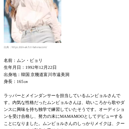
出典：https://cdn-ak.f.st-hatena.com/
名前：ムン・ビョリ
生年月日：
年
月
日
1992
12
22
出身地：韓国 京幾道富川市遠美洞
身長：
㎝
165
ラッパーとメインダンサーを担当しているムンビョルさんで
す。内気な性格だったムンビョルさんは、幼いころから歌やダ
ンスに興味を持ち独学で練習していたそうです。オーディショ
ンを受け合格し、努力の末に
としてデビューする
MAMAMOO
ことになりました。ムンビョルさんのしっかりメイクは、クー