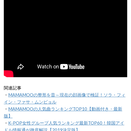
関連記事
・
MAMAMOOの整形を昔～現在の顔画像で検証！ソラ・フィ
イン・ファサ・ムンビョル
・
MAMAMOOの人気曲ランキングTOP10【動画付き・最新
版】
・
K-POP女性グループ人気ランキング最新TOP60！韓国アイ
ドル情報通が徹底解説【2019決定版】