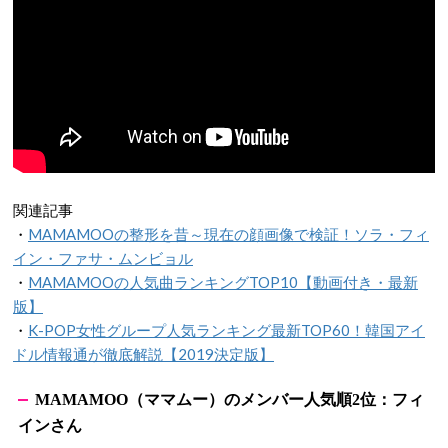
関連記事
・
MAMAMOOの整形を昔～現在の顔画像で検証！ソラ・フィ
イン・ファサ・ムンビョル
・
MAMAMOOの人気曲ランキングTOP10【動画付き・最新
版】
・
K-POP女性グループ人気ランキング最新TOP60！韓国アイ
ドル情報通が徹底解説【2019決定版】
（ママムー）のメンバー人気順
位：フィ
MAMAMOO
2
インさん