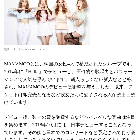
出典：http://www.soompi.com/
とは、韓国の女性
人で構成されたグループです。
MAMAMOO
4
年に「
」でデビューし、圧倒的な歌唱力とパフォー
2014
Hello
マンスで人気を呼んでいます。 新人らしくない新人などと称
され、
のデビューは衝撃を与えました。以来、チ
MAMAMOO
ケットは即完売となるなど彼女たちに魅了される人が続出し続
けています。
デビュー後、数々の賞を受賞するなどハイレベルな楽曲は注目
を集めます。
年
月には、日本デビューすることとなっ
2018
10
ています。その後も日本でのコンサートなど予定されており楽
しみにしている人は多いでしょう。元は楽曲のタイトルであっ