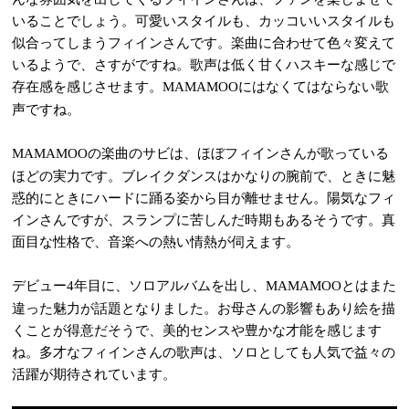
いることでしょう。可愛いスタイルも、カッコいいスタイルも
似合ってしまうフィインさんです。楽曲に合わせて色々変えて
いるようで、さすがですね。歌声は低く甘くハスキーな感じで
存在感を感じさせます。
にはなくてはならない歌
MAMAMOO
声ですね。
の楽曲のサビは、ほぼフィインさんが歌っている
MAMAMOO
ほどの実力です。ブレイクダンスはかなりの腕前で、ときに魅
惑的にときにハードに踊る姿から目が離せません。陽気なフィ
インさんですが、スランプに苦しんだ時期もあるそうです。真
面目な性格で、音楽への熱い情熱が伺えます。
デビュー
年目に、ソロアルバムを出し、
とはまた
4
MAMAMOO
違った魅力が話題となりました。お母さんの影響もあり絵を描
くことが得意だそうで、美的センスや豊かな才能を感じます
ね。多才なフィインさんの歌声は、ソロとしても人気で益々の
活躍が期待されています。