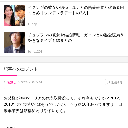
イスンギの彼女や結婚！ユナとの熱愛報道と破局原因
まとめ【シンデレラデートの2人】
Luccy
チュジフンの彼女や結婚情報！ガインとの熱愛破局＆
好きなタイプも総まとめ
tomo1234
記事へのコメント
1
名無し
2022/10/10 05:44
返信する
:
お父様がBMWコリアの代表取締役って、それ今もですか？2012、
2013年の頃の話てはそうでしたが。 もう約10年経ってますよ、自
動車業界は結構変わりやすいから。