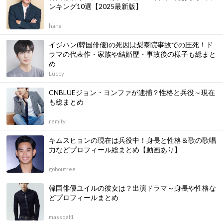
ンキング10選【2025最新版】
hana
イジハン(韓国俳優)の死因は梨泰院事故での圧死！ド
ラマの代表作・家族や結婚歴・事故後の様子も総まと
め
Luccy
CNBLUEジョン・ヨンファが逮捕？性格と兵役～現在
も総まとめ
remity
キムスヒョンの現在は兵役中！身長と性格＆歌の歌唱
力などプロフィール総まとめ【動画あり】
goboutree
韓国俳優ユイルの彼女は？出演ドラマ～身長や性格な
どプロフィールまとめ
massqat1