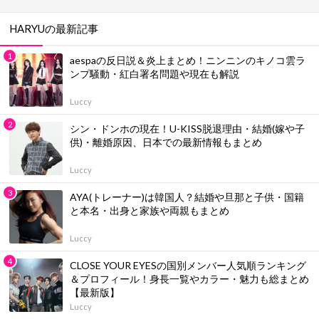
HARYUの最新記事
aespaの反日説＆炎上まとめ！ニンニンのキノコ雲ラ
ンプ騒動・紅白署名問題や現在も解説
Luccy
シン・ドンホの現在！U-KISS脱退理由・結婚(嫁や子
供)・離婚原因、日本での最新情報もまとめ
Luccy
AYA(トレーナー)は韓国人？結婚や旦那と子供・国籍
と本名・出身と家族や両親もまとめ
Luccy
CLOSE YOUR EYESの国別メンバー人気順ランキング
＆プロフィール！身長一覧やカラー・魅力も総まとめ
【最新版】
Luccy