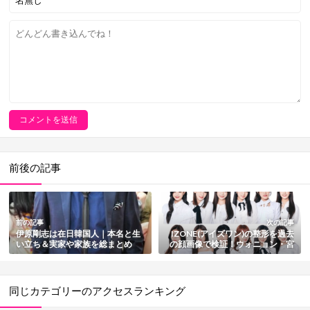
前後の記事
前の記事
次の記事
伊原剛志は在日韓国人｜本名と生
IZONE(アイズワン)の整形を過去
い立ち＆実家や家族を総まとめ
の顔画像で検証！ウォニョン・宮
脇咲良・ユリ・イェナ・ユジン・
矢吹奈子・ウビン・へウォン・本
田仁美・チェウォン・ミンジュ・
チェヨン
同じカテゴリーのアクセスランキング