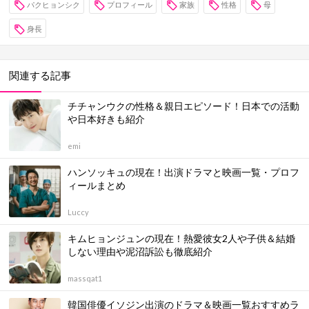
パクヒョンシク
プロフィール
家族
性格
母
身長
関連する記事
チチャンウクの性格＆親日エピソード！日本での活動
や日本好きも紹介
emi
ハンソッキュの現在！出演ドラマと映画一覧・プロフ
ィールまとめ
Luccy
キムヒョンジュンの現在！熱愛彼女2人や子供＆結婚
しない理由や泥沼訴訟も徹底紹介
massqat1
韓国俳優イソジン出演のドラマ＆映画一覧おすすめラ