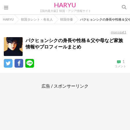
HARYU
【国内最大級】韓国・アジア情報サイト
HARYU
韓国タレント・有名人
韓国俳優
パクヒョンシクの身長や性格＆父
massqat1
パクヒョンシクの身長や性格＆父や母など家族
情報やプロフィールまとめ
1
コメント
広告 / スポンサーリンク