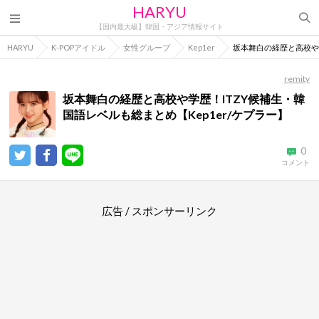
HARYU
【国内最大級】韓国・アジア情報サイト
HARYU
K-POPアイドル
女性グループ
Kep1er
坂本舞白の経歴と高校や学
remity
坂本舞白の経歴と高校や学歴！ITZY候補生・韓
国語レベルも総まとめ【Kep1er/ケプラー】
0
コメント
広告 / スポンサーリンク