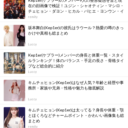
Kep1er(ケプラー)のメンバー9人の整形疑惑を昔と現
在の顔画像で検証！ユジン・シャオティン・マシロ・
チェヒョン・ダヨン・ヒカル・バヒエ・ヨンウン・イ
ェソ
remity
坂本舞白(Kep1er)の彼氏はラウール？熱愛の噂のきっ
かけや真相も総まとめ
Luccy
Kep1er(ケプラー)メンバーの身長と体重一覧・スタイ
ルランキング！体のバランス・手足の長さ・骨格タイ
プなど総合的に紹介
Luccy
キムチェヒョン(Kep1er)はなぜ人気？年齢と経歴や事
務所・家族や兄弟・性格や魅力も徹底解説
Luccy
キムチェヒョン(Kep1er)は太ってる？身長や体重・顎
とほくろなどチャームポイント・かわいい画像集も総
まとめ
remity