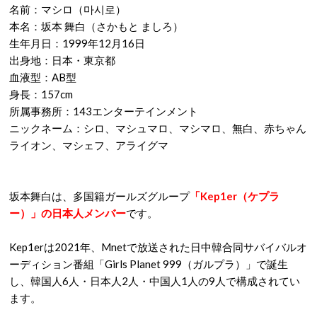
名前：マシロ（마시로）
本名：坂本 舞白（さかもと ましろ）
生年月日：1999年12月16日
出身地：日本・東京都
血液型：AB型
身長：157cm
所属事務所：143エンターテインメント
ニックネーム：シロ、マシュマロ、マシマロ、無白、赤ちゃん
ライオン、マシェフ、アライグマ
坂本舞白は、多国籍ガールズグループ
「Kep1er（ケプラ
ー）」の日本人メンバー
です。
Kep1erは2021年、Mnetで放送された日中韓合同サバイバルオ
ーディション番組「Girls Planet 999（ガルプラ）」で誕生
し、韓国人6人・日本人2人・中国人1人の9人で構成されてい
ます。