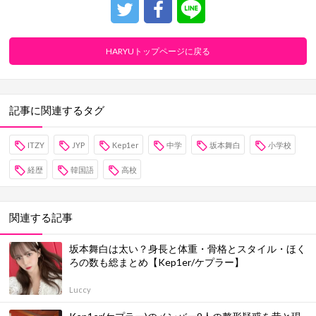
HARYUトップページに戻る
記事に関連するタグ
ITZY
JYP
Kep1er
中学
坂本舞白
小学校
経歴
韓国語
高校
関連する記事
坂本舞白は太い？身長と体重・骨格とスタイル・ほく
ろの数も総まとめ【Kep1er/ケプラー】
Luccy