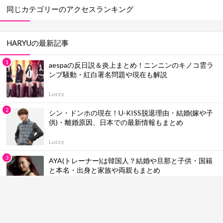
同じカテゴリーのアクセスランキング
HARYUの最新記事
aespaの反日説＆炎上まとめ！ニンニンのキノコ雲ラ
ンプ騒動・紅白署名問題や現在も解説
Luccy
シン・ドンホの現在！U-KISS脱退理由・結婚(嫁や子
供)・離婚原因、日本での最新情報もまとめ
Luccy
AYA(トレーナー)は韓国人？結婚や旦那と子供・国籍
と本名・出身と家族や両親もまとめ
Luccy
CLOSE YOUR EYESの国別メンバー人気順ランキング
＆プロフィール！身長一覧やカラー・魅力も総まとめ