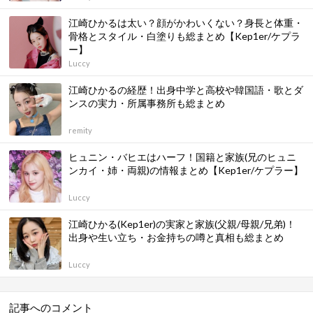
江崎ひかるは太い？顔がかわいくない？身長と体重・
骨格とスタイル・白塗りも総まとめ【Kep1er/ケプラ
ー】
Luccy
江崎ひかるの経歴！出身中学と高校や韓国語・歌とダ
ンスの実力・所属事務所も総まとめ
remity
ヒュニン・バヒエはハーフ！国籍と家族(兄のヒュニ
ンカイ・姉・両親)の情報まとめ【Kep1er/ケプラー】
Luccy
江崎ひかる(Kep1er)の実家と家族(父親/母親/兄弟)！
出身や生い立ち・お金持ちの噂と真相も総まとめ
Luccy
記事へのコメント