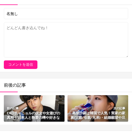
前後の記事
前の記事
次の記事
EXOチャニョルの彼女や女遊びの
高梨沙羅は韓国で人気！実家の家
真相！日本人と熱愛の噂や好きな
族(父親/母親/兄弟)・結婚願望や旦
タイプも紹介
那と子供の有無も総まとめ