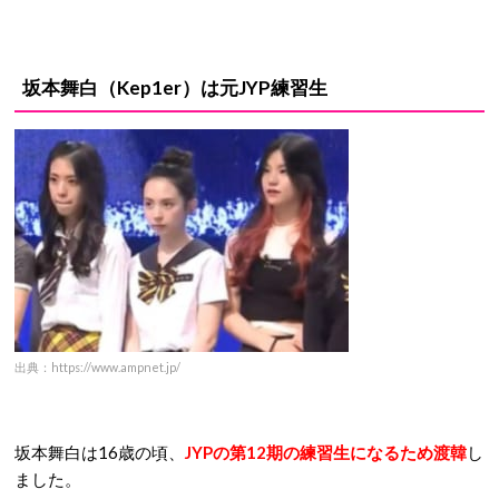
坂本舞白（Kep1er）は元JYP練習生
出典：https://www.ampnet.jp/
坂本舞白は16歳の頃、
JYPの第12期の練習生になるため渡韓
し
ました。