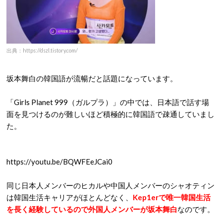
出典：https://dszl.tistory.com/
坂本舞白の韓国語が流暢だと話題になっています。
「Girls Planet 999（ガルプラ）」の中では、日本語で話す場
面を見つけるのが難しいほど積極的に韓国語で疎通していまし
た。
https://youtu.be/BQWFEeJCai0
同じ日本人メンバーのヒカルや中国人メンバーのシャオティン
は韓国生活キャリアがほとんどなく、
Kep1erで唯一韓国生活
を長く経験しているので外国人メンバーが坂本舞白
なのです。