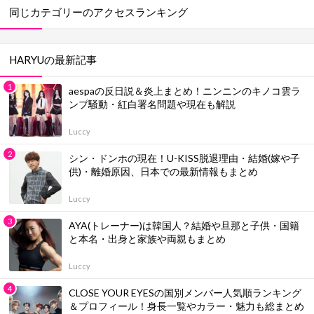
同じカテゴリーのアクセスランキング
HARYUの最新記事
aespaの反日説＆炎上まとめ！ニンニンのキノコ雲ラ
ンプ騒動・紅白署名問題や現在も解説
Luccy
シン・ドンホの現在！U-KISS脱退理由・結婚(嫁や子
供)・離婚原因、日本での最新情報もまとめ
Luccy
AYA(トレーナー)は韓国人？結婚や旦那と子供・国籍
と本名・出身と家族や両親もまとめ
Luccy
CLOSE YOUR EYESの国別メンバー人気順ランキング
＆プロフィール！身長一覧やカラー・魅力も総まとめ