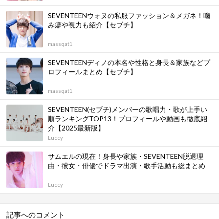
SEVENTEENウォヌの私服ファッション＆メガネ！噛
み癖や視力も紹介【セブチ】
massqat1
SEVENTEENディノの本名や性格と身長＆家族などプ
ロフィールまとめ【セブチ】
massqat1
SEVENTEEN(セブチ)メンバーの歌唱力・歌が上手い
順ランキングTOP13！プロフィールや動画も徹底紹
介【2025最新版】
Luccy
サムエルの現在！身長や家族・SEVENTEEN脱退理
由・彼女・俳優でドラマ出演・歌手活動も総まとめ
Luccy
記事へのコメント