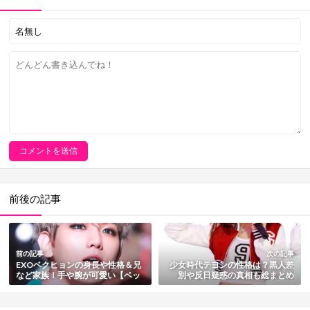
前後の記事
前の記事
次の記事
EXOベクヒョンの身長や性格＆兄
少女時代テヨンの性格は？黒人差
など家族！手や腕が可愛い【ベッ
別や反日疑惑の真相も総まとめ
キョン】