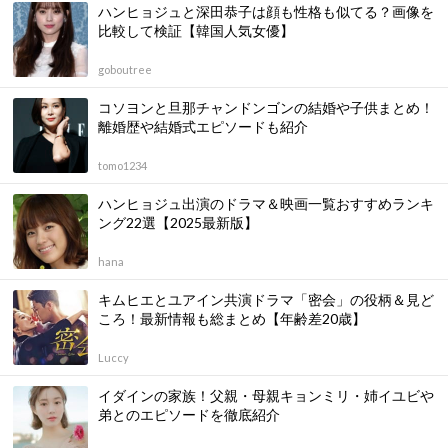
ハンヒョジュと深田恭子は顔も性格も似てる？画像を
比較して検証【韓国人気女優】
goboutree
コソヨンと旦那チャンドンゴンの結婚や子供まとめ！
離婚歴や結婚式エピソードも紹介
tomo1234
ハンヒョジュ出演のドラマ＆映画一覧おすすめランキ
ング22選【2025最新版】
hana
キムヒエとユアイン共演ドラマ「密会」の役柄＆見ど
ころ！最新情報も総まとめ【年齢差20歳】
Luccy
イダインの家族！父親・母親キョンミリ・姉イユビや
弟とのエピソードを徹底紹介