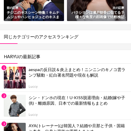
前の記事
次の記事
チジニのキスシーン特集！キムナ
パクシヨンは瀬戸朝香に似てる？
ムジュやハンヒョジュとのキスま
様々な角度の顔画像で比較検証
とめ
同じカテゴリーのアクセスランキング
HARYUの最新記事
aespaの反日説＆炎上まとめ！ニンニンのキノコ雲ラ
ンプ騒動・紅白署名問題や現在も解説
Luccy
シン・ドンホの現在！U-KISS脱退理由・結婚(嫁や子
供)・離婚原因、日本での最新情報もまとめ
Luccy
AYA(トレーナー)は韓国人？結婚や旦那と子供・国籍