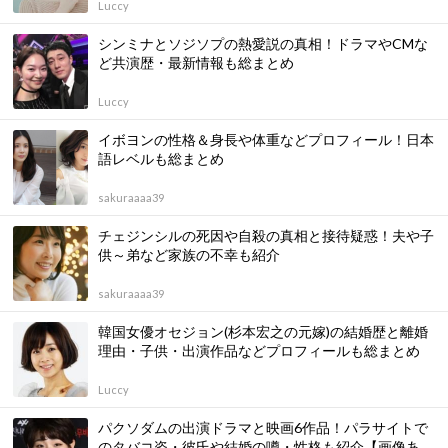
Luccy
シンミナとソジソプの熱愛説の真相！ドラマやCMな
ど共演歴・最新情報も総まとめ
Luccy
イボヨンの性格＆身長や体重などプロフィール！日本
語レベルも総まとめ
sakuraaaa39
チェジンシルの死因や自殺の真相と接待疑惑！夫や子
供～弟など家族の不幸も紹介
sakuraaaa39
韓国女優オセジョン(杉本宏之の元嫁)の結婚歴と離婚
理由・子供・出演作品などプロフィールも総まとめ
Luccy
パクソダムの出演ドラマと映画6作品！パラサイトで
のタバコ姿・彼氏や結婚の噂・性格も紹介【画像あ