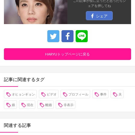
この記事が役に立ったと思ったら
シ
ェア
を押してね
シェア
HARYUトップページに戻る
記事に関連するタグ
オヒョンギョン
ビデオ
プロフィール
事件
夫
娘
現在
離婚
非表示
関連する記事