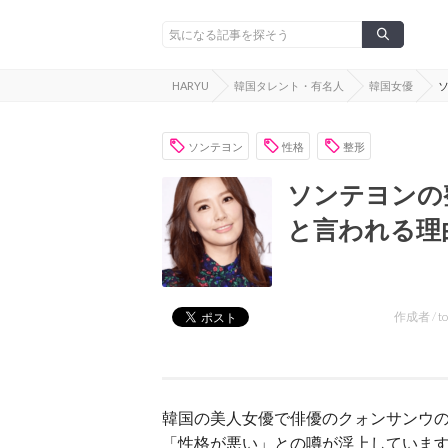
HARYU
韓国タレント・有名人
韓国女優
ソンテヨン
性格
整形
ソンテヨンの
と言われる理
作成者 /
t
韓国の美人女優で俳優のクォンサンウ
「性格が悪い」との噂が浮上していま