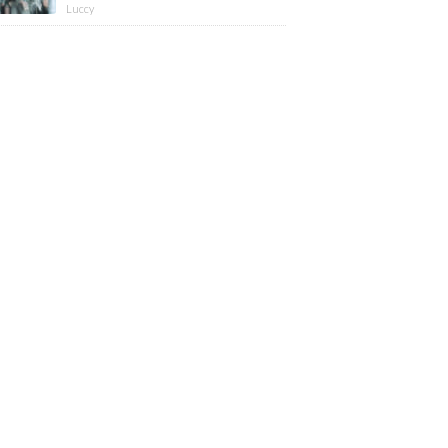
版】
Luccy