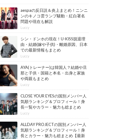
aespaの反日説＆炎上まとめ！ニンニ
ンのキノコ雲ランプ騒動・紅白署名
問題や現在も解説
Luccy
シン・ドンホの現在！U-KISS脱退理
由・結婚(嫁や子供)・離婚原因、日本
での最新情報もまとめ
Luccy
AYA(トレーナー)は韓国人？結婚や旦
那と子供・国籍と本名・出身と家族
や両親もまとめ
Luccy
CLOSE YOUR EYESの国別メンバー人
気順ランキング＆プロフィール！身
長一覧やカラー・魅力も総まとめ
【最新版】
Luccy
ALLDAY PROJECTの国別メンバー人
気順ランキング＆プロフィール！身
長とカラー・魅力も総まとめ【最新