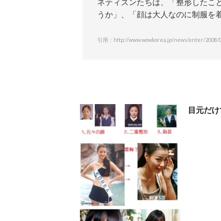
ネティズンたちは、「整形したこ
うか」、「顔は大人なのに制服を
引用：http://www.wowkorea.jp/news/enter/2008/0
目元だけ