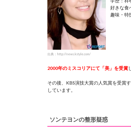
学歴：祥
好きな食
趣味・特
出典：http://news.kstyle.com/
2000年のミスコリアにて「美」を受賞
その後、KBS演技大賞の人気賞を受賞
しています。
ソンテヨンの整形疑惑