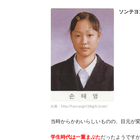
ソンテヨ
出典：http://hanryugirl.blog.fc2.com/
当時からかわいらしいものの、目元が
学生時代は一重まぶた
だったようです