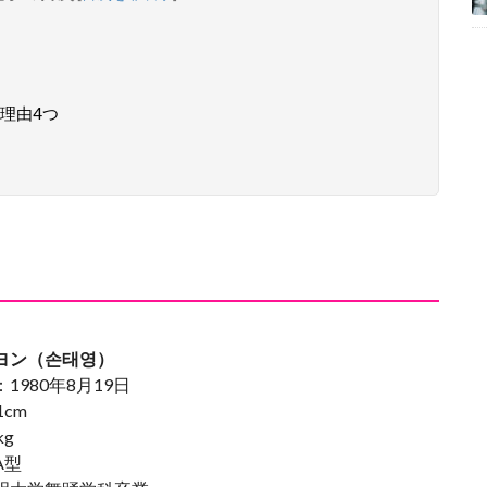
理由4つ
ヨン（손태영）
1980年8月19日
1cm
kg
A型