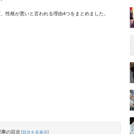
、性格が悪いと言われる理由4つをまとめました。
記事の目次
[
目次を非表示
]