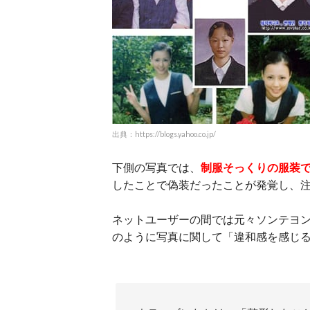
出典：https://blogs.yahoo.co.jp/
下側の写真では、
制服そっくりの服装
したことで偽装だったことが発覚し、
ネットユーザーの間では元々ソンテヨ
のように写真に関して「違和感を感じ