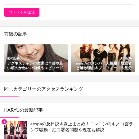
前後の記事
前の記事
次の記事
アグネスチャンの実家は？昔や若
miss Aのメンバー人気順！脱退者
い頃のかわいい画像やエピソード
と解散理由＆プロフィールや見分
を総まとめ【動画あり】
け方も紹介
同じカテゴリーのアクセスランキング
HARYUの最新記事
aespaの反日説＆炎上まとめ！ニンニンのキノコ雲ラ
ンプ騒動・紅白署名問題や現在も解説