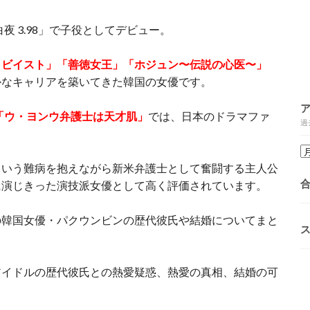
夜 3.98」で子役としてデビュー。
ロビイスト」「善徳女王」「ホジュン〜伝説の心医〜」
かなキャリアを築いてきた韓国の女優です。
「ウ・ヨンウ弁護士は天才肌」
では、日本のドラマファ
過
という難病を抱えながら新米弁護士として奮闘する主人公
に演じきった演技派女優として高く評価されています。
の韓国女優・パクウンビンの歴代彼氏や結婚についてまと
アイドルの歴代彼氏との熱愛疑惑、熱愛の真相、結婚の可