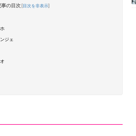
記事の目次
[
目次を非表示
]
ホ
ンジェ
オ