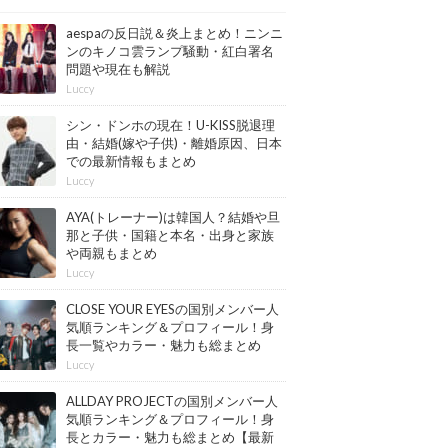
aespaの反日説＆炎上まとめ！ニンニ
ンのキノコ雲ランプ騒動・紅白署名
問題や現在も解説
Luccy
シン・ドンホの現在！U-KISS脱退理
由・結婚(嫁や子供)・離婚原因、日本
での最新情報もまとめ
Luccy
AYA(トレーナー)は韓国人？結婚や旦
那と子供・国籍と本名・出身と家族
や両親もまとめ
Luccy
CLOSE YOUR EYESの国別メンバー人
気順ランキング＆プロフィール！身
長一覧やカラー・魅力も総まとめ
【最新版】
Luccy
ALLDAY PROJECTの国別メンバー人
気順ランキング＆プロフィール！身
長とカラー・魅力も総まとめ【最新