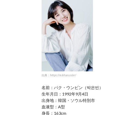
出典：https://m.khan.co.kr/
名前：パク・ウンビン（박은빈）
生年月日：1992年9月4日
出身地：韓国・ソウル特別市
血液型：A型
身長：163cm