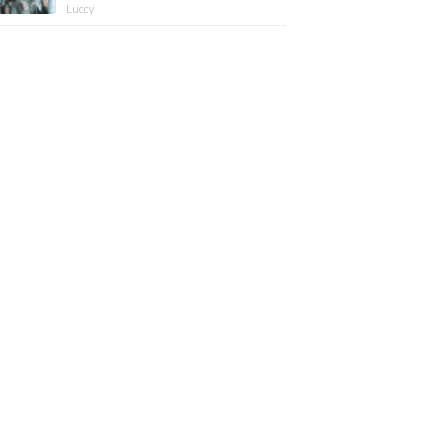
版】
Luccy