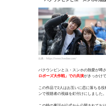
出典：https://news.livedoor.com/
パクウンビンとユ・スンホの熱愛が噂さ
ロポーズ大作戦」での共演
がきっかけ
この作品で2人はお互いに恋に落ちる役
ンで視聴者の視線を釘付けにしました
この時の裏話が公式から公開されてお