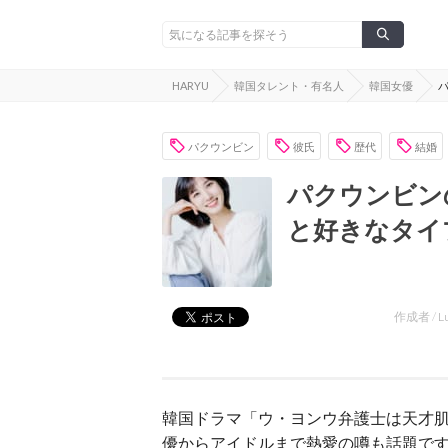
HARYU
韓国タレント・有名人
韓国女優
パクウンビン
彼氏
歴代
結婚
パクウンビン
と好きなタイ
作成者 /
L
韓国ドラマ「ウ・ヨンウ弁護士は天才
優からアイドルまで熱愛の噂も話題で