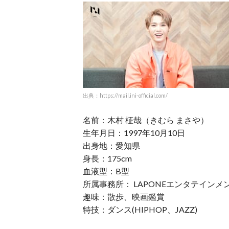
出典：https://mail.ini-official.com/
名前：木村 柾哉（きむら まさや）
生年月日：1997年10月10日
出身地：愛知県
身長：175cm
血液型：B型
所属事務所： LAPONEエンタテインメ
趣味：散歩、映画鑑賞
特技：ダンス(HIPHOP、JAZZ)