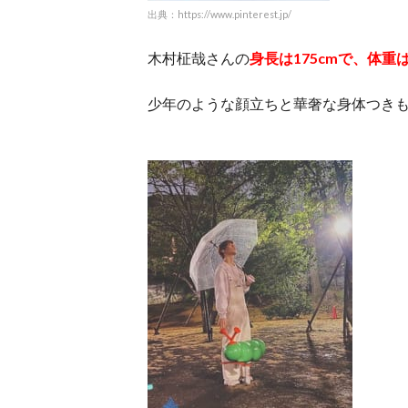
出典：https://www.pinterest.jp/
木村柾哉さんの
身長は175cmで、体重は
少年のような顔立ちと華奢な身体つき