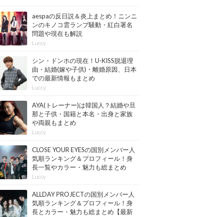
aespaの反日説＆炎上まとめ！ニンニ
ンのキノコ雲ランプ騒動・紅白署名
問題や現在も解説
Luccy
シン・ドンホの現在！U-KISS脱退理
由・結婚(嫁や子供)・離婚原因、日本
での最新情報もまとめ
Luccy
AYA(トレーナー)は韓国人？結婚や旦
那と子供・国籍と本名・出身と家族
や両親もまとめ
Luccy
CLOSE YOUR EYESの国別メンバー人
気順ランキング＆プロフィール！身
長一覧やカラー・魅力も総まとめ
【最新版】
Luccy
ALLDAY PROJECTの国別メンバー人
気順ランキング＆プロフィール！身
長とカラー・魅力も総まとめ【最新