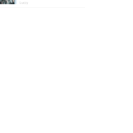
版】
Luccy