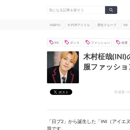
HARYU
K-POPアイドル
男性グループ
INI
INI
ダンス
ファッション
体重
木村柾哉(IN
服ファッショ
作成者 /
r
「日プ2」から誕生した「INI（アイ
題です。