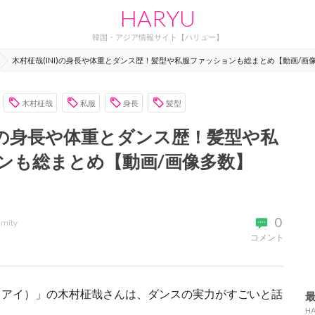
HARYU
韓国・アジア情報サイト【ハリュー】
木村柾哉(INI)の身長や体重とダンス歴！髪型や私服ファッションも総まとめ【動画/画
木村柾哉
私服
身長
髪型
I)の身長や体重とダンス歴！髪型や私
ンも総まとめ【動画/画像多数】
0
emity
コメント
エヌアイ）」の木村柾哉さんは、ダンスの実力がすごいと話
H