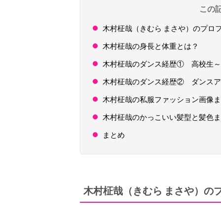
この
木村柾哉（きむら まさや）のプロ
木村柾哉の身長と体重とは？
木村柾哉のダンス経歴① 高校生～
木村柾哉のダンス経歴② ダンスア
木村柾哉の私服ファッション画像ま
木村柾哉のかっこいい髪型と髪色ま
まとめ
木村柾哉（きむら まさや）の