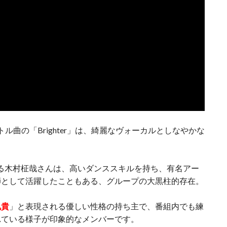
イトル曲の「Brighter」は、綺麗なヴォーカルとしなやかな
める木村柾哉さんは、高いダンススキルを持ち、有名アー
師として活躍したこともある、グループの大黒柱的存在。
兄貴
」と表現される優しい性格の持ち主で、番組内でも練
れている様子が印象的なメンバーです。