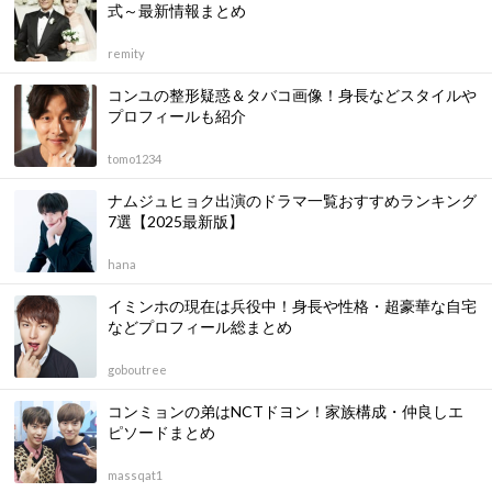
式～最新情報まとめ
remity
コンユの整形疑惑＆タバコ画像！身長などスタイルや
プロフィールも紹介
tomo1234
ナムジュヒョク出演のドラマ一覧おすすめランキング
7選【2025最新版】
hana
イミンホの現在は兵役中！身長や性格・超豪華な自宅
などプロフィール総まとめ
goboutree
コンミョンの弟はNCTドヨン！家族構成・仲良しエ
ピソードまとめ
massqat1