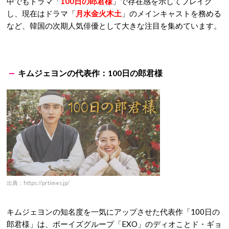
中でもドラマ「
100日の郎君様
」で存在感を示してブレイク
し、現在はドラマ「
月水金火木土
」のメインキャストを務める
など、韓国の次期人気俳優として大きな注目を集めています。
キムジェヨンの代表作：100日の郎君様
出典：https://prtimes.jp/
キムジェヨンの知名度を一気にアップさせた代表作「100日の
郎君様」は、ボーイズグループ「EXO」のディオことド・ギョ