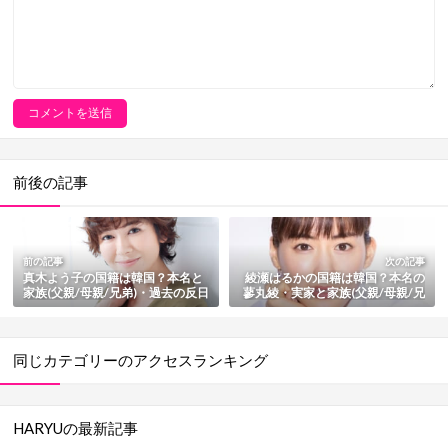
前後の記事
前の記事
次の記事
真木よう子の国籍は韓国？本名と
綾瀬はるかの国籍は韓国？本名の
家族(父親/母親/兄弟)・過去の反日
蓼丸綾・実家と家族(父親/母親/兄
発言も総まとめ
弟)も総まとめ
同じカテゴリーのアクセスランキング
HARYUの最新記事