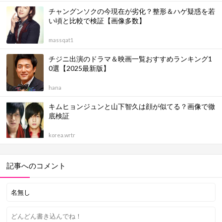
チャングンソクの今現在が劣化？整形＆ハゲ疑惑を若
い頃と比較で検証【画像多数】
massqat1
チジニ出演のドラマ＆映画一覧おすすめランキング1
0選【2025最新版】
hana
キムヒョンジュンと山下智久は顔が似てる？画像で徹
底検証
korea.wrtr
記事へのコメント