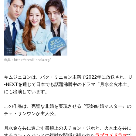
出典：https://en.wikipedia.org/
キムジェヨンは、パク・ミニョン主演で2022年に放送され、U
-NEXTを通じて日本でも話題沸騰中のドラマ「月水金火木土」
にも出演しています。
この作品は、完璧な非婚を実現させる〝契約結婚マスター〟の
チェ・サンウンが主人公。
月水金を共に過ごす書類上の夫チョン・ジホと、火木土を共に
するカン・ヘジンとの複雑な関係が描かれた
ラブコメドラマ
で