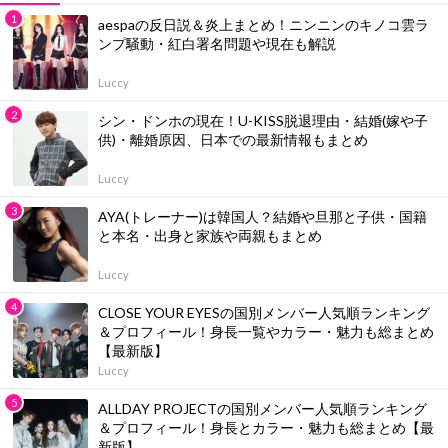
aespaの反日説＆炎上まとめ！ニンニンのキノコ雲ラ
ンプ騒動・紅白署名問題や現在も解説
Luccy
シン・ドンホの現在！U-KISS脱退理由・結婚(嫁や子
供)・離婚原因、日本での最新情報もまとめ
Luccy
AYA(トレーナー)は韓国人？結婚や旦那と子供・国籍
と本名・出身と家族や両親もまとめ
Luccy
CLOSE YOUR EYESの国別メンバー人気順ランキング
＆プロフィール！身長一覧やカラー・魅力も総まとめ
【最新版】
Luccy
ALLDAY PROJECTの国別メンバー人気順ランキング
＆プロフィール！身長とカラー・魅力も総まとめ【最
新版】