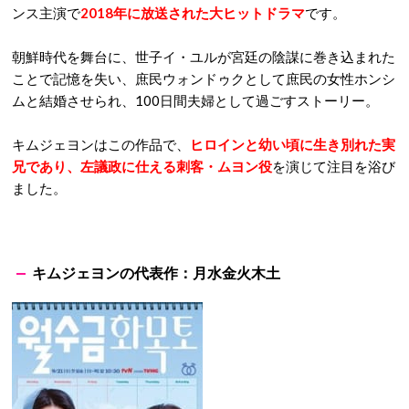
ンス主演で
2018年に放送された大ヒットドラマ
です。
朝鮮時代を舞台に、世子イ・ユルが宮廷の陰謀に巻き込まれた
ことで記憶を失い、庶民ウォンドゥクとして庶民の女性ホンシ
ムと結婚させられ、100日間夫婦として過ごすストーリー。
キムジェヨンはこの作品で、
ヒロインと幼い頃に生き別れた実
兄であり、左議政に仕える刺客・ムヨン役
を演じて注目を浴び
ました。
キムジェヨンの代表作：月水金火木土