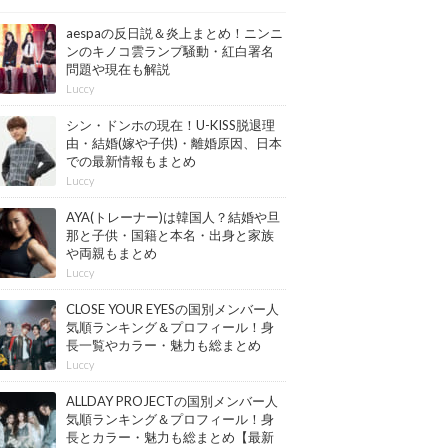
aespaの反日説＆炎上まとめ！ニンニ
ンのキノコ雲ランプ騒動・紅白署名
問題や現在も解説
Luccy
シン・ドンホの現在！U-KISS脱退理
由・結婚(嫁や子供)・離婚原因、日本
での最新情報もまとめ
Luccy
AYA(トレーナー)は韓国人？結婚や旦
那と子供・国籍と本名・出身と家族
や両親もまとめ
Luccy
CLOSE YOUR EYESの国別メンバー人
気順ランキング＆プロフィール！身
長一覧やカラー・魅力も総まとめ
【最新版】
Luccy
ALLDAY PROJECTの国別メンバー人
気順ランキング＆プロフィール！身
長とカラー・魅力も総まとめ【最新