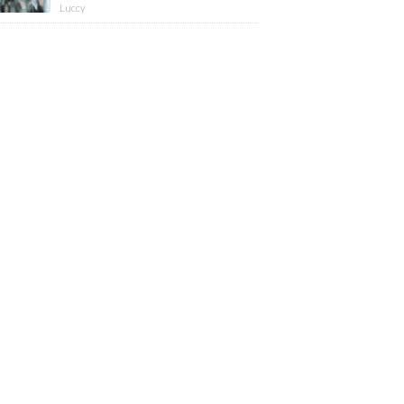
版】
Luccy