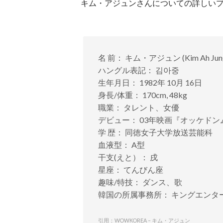
キム・アジュンさんについての詳しい
名 前： キム・アジュン (Kim Ah Jun
ハングル表記： 김아중
生年月日： 1982年 10月 16日
身長/体重： 170cm, 48kg
職業： タレント、女優
デビュー： 03年映画『オッケドン
学 歴： 同徳女子大学放送芸能科
血液型： A型
干支(えと）： 戌
星座： てんびん座
趣味/特技： ダンス、歌
韓国の所属事務所： キングエンタ
引用：WOWKOREA – キム・アジュン