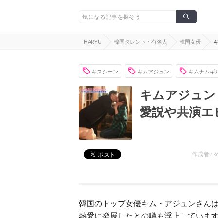
HARYU
韓国タレント・有名人
韓国女優
キスシーン
キムアジュン
キムナムギ
キムアジュン
愛説や共演エ
作成者 /
k
韓国のトップ女優キム・アジュンさん
熱愛に発展したとの噂も浮上していま