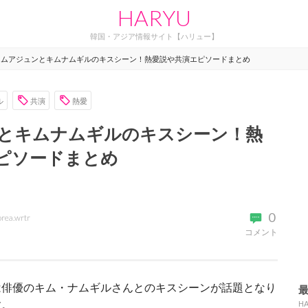
HARYU
韓国・アジア情報サイト【ハリュー】
キムアジュンとキムナムギルのキスシーン！熱愛説や共演エピソードまとめ
ル
共演
熱愛
とキムナムギルのキスシーン！熱
ピソードまとめ
0
orea.wrtr
コメント
は俳優のキム・ナムギルさんとのキスシーンが話題となり
す。
H