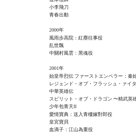
小李飛刀
青春出動
年
2000
風雨歩高院：紅塵往事役
乱世飄
中關村風雲：黑魂役
年
2001
始皇帝烈伝 ファーストエンペラー：秦
レジェンド・オブ・フラッシュ・ァイタ
中華英雄伝
スピリット・オブ・ドラゴン 〜精武英雄
少年包青天
II
愛情寶典：送入青樓嫁對郎役
皇宮寶貝
血滴子：江山為重役