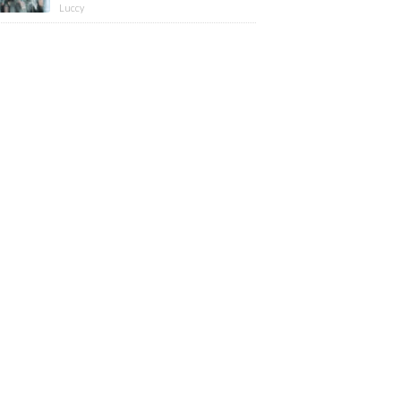
版】
Luccy