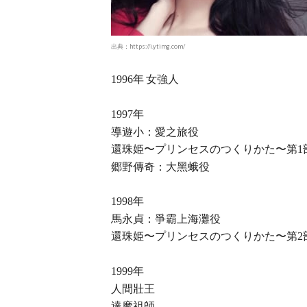
出典：https://i.ytimg.com/
年 女強人
1996
年
1997
導遊小：愛之旅役
還珠姫〜プリンセスのつくりかた〜第
1
郷野傳奇：大黑蛾役
年
1998
馬永貞：爭霸上海灘役
還珠姫〜プリンセスのつくりかた〜第
2
年
1999
人間壯王
達摩祖師