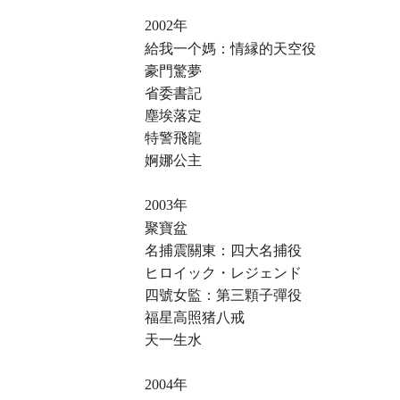
年
2002
給我一个媽：情縁的天空役
豪門驚夢
省委書記
塵埃落定
特警飛龍
婀娜公主
年
2003
聚寶盆
名捕震關東：四大名捕役
ヒロイック・レジェンド
四號女監：第三顆子彈役
福星高照猪八戒
天一生水
年
2004