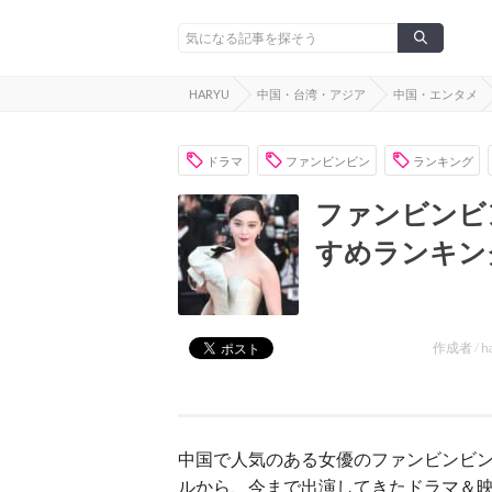
HARYU
中国・台湾・アジア
中国・エンタメ
ドラマ
ファンビンビン
ランキング
ファンビンビ
すめランキング
作成者 /
h
中国で人気のある女優のファンビンビン
ルから、今まで出演してきたドラマ＆