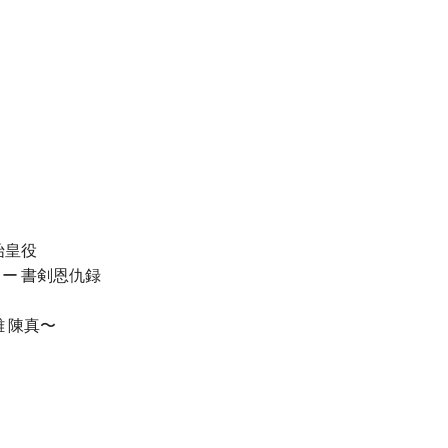
始皇役
ー 書剣恩仇録
 陳真〜