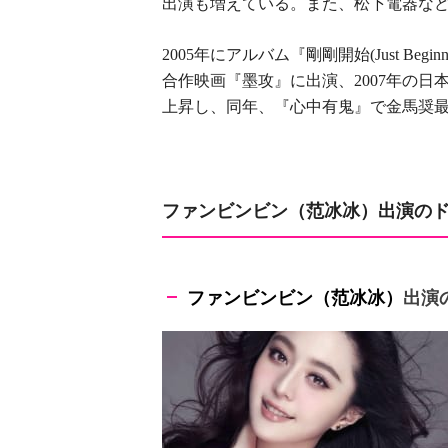
出演も増えている。また、松下電器な
年にアルバム『剛剛開始
2005
(Just Beginn
合作映画『墨攻』に出演、
年の日
2007
上昇し、同年、『心中有鬼』で金馬奨
ファンビンビン（范冰冰）出演の
ファンビンビン（范冰冰）
出演