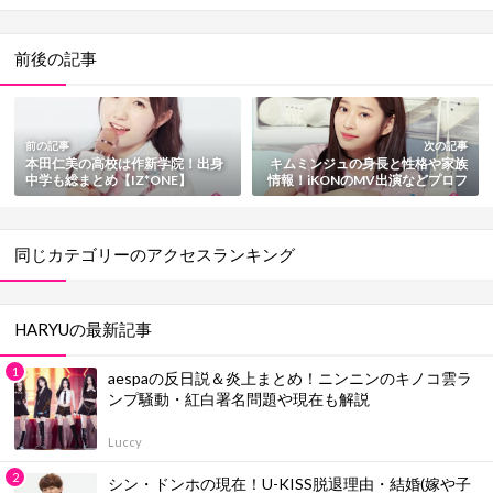
前後の記事
前の記事
次の記事
本田仁美の高校は作新学院！出身
キムミンジュの身長と性格や家族
中学も総まとめ【IZ*ONE】
情報！iKONのMV出演などプロフ
ィール総まとめ
同じカテゴリーのアクセスランキング
HARYUの最新記事
aespaの反日説＆炎上まとめ！ニンニンのキノコ雲ラ
ンプ騒動・紅白署名問題や現在も解説
Luccy
シン・ドンホの現在！U-KISS脱退理由・結婚(嫁や子