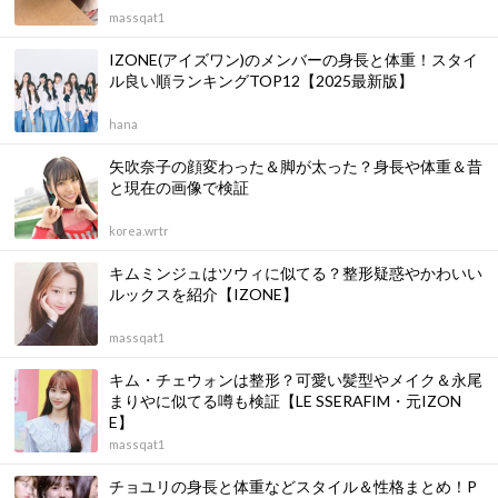
massqat1
IZONE(アイズワン)のメンバーの身長と体重！スタイ
ル良い順ランキングTOP12【2025最新版】
hana
矢吹奈子の顔変わった＆脚が太った？身長や体重＆昔
と現在の画像で検証
korea.wrtr
キムミンジュはツウィに似てる？整形疑惑やかわいい
ルックスを紹介【IZONE】
massqat1
キム・チェウォンは整形？可愛い髪型やメイク＆永尾
まりやに似てる噂も検証【LE SSERAFIM・元IZON
E】
massqat1
チョユリの身長と体重などスタイル＆性格まとめ！P