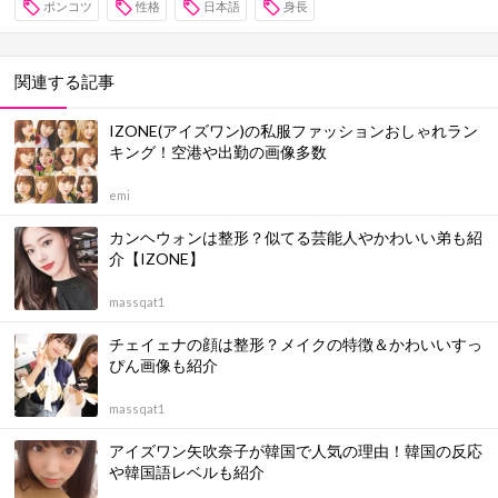
ポンコツ
性格
日本語
身長
関連する記事
IZONE(アイズワン)の私服ファッションおしゃれラン
キング！空港や出勤の画像多数
emi
カンヘウォンは整形？似てる芸能人やかわいい弟も紹
介【IZONE】
massqat1
チェイェナの顔は整形？メイクの特徴＆かわいいすっ
ぴん画像も紹介
massqat1
アイズワン矢吹奈子が韓国で人気の理由！韓国の反応
や韓国語レベルも紹介