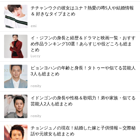
チチャンウクの彼女はユナ？熱愛の噂5人や結婚情報
＆ 好きなタイプまとめ
emi
イ・ジフンの身長と経歴＆ドラマと映画一覧・おすす
め作品ランキング10選！あらすじや役どころも総ま
とめ
Luccy
ピョンヨハンの年齢と身長！タトゥーや似てる芸能人
3人も総まとめ
remity
イドンゴンの身長や性格＆歌唱力！弟や家族・似てる
芸能人2人も総まとめ
remity
チョンジュノの現在！結婚した嫁と子供情報～交際秘
話や元彼女も総まとめ