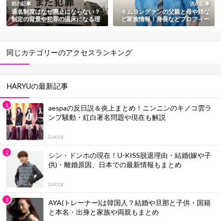
前の記事
次の記事
通名制度はなぜ廃止にならない？
キムヨングァンの父親と母や姉な
制定の背景や犯罪の温床になる理
ど家族情報！身長などプロフィー
由も総まとめ
ルも紹介
同じカテゴリーのアクセスランキング
HARYUの最新記事
aespaの反日説＆炎上まとめ！ニンニンのキノコ雲ラ
ンプ騒動・紅白署名問題や現在も解説
Luccy
シン・ドンホの現在！U-KISS脱退理由・結婚(嫁や子
供)・離婚原因、日本での最新情報もまとめ
Luccy
AYA(トレーナー)は韓国人？結婚や旦那と子供・国籍
と本名・出身と家族や両親もまとめ