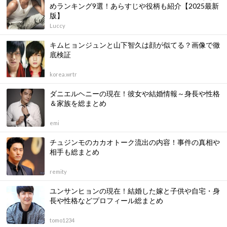
めランキング9選！あらすじや役柄も紹介【2025最新
版】
Luccy
キムヒョンジュンと山下智久は顔が似てる？画像で徹
底検証
korea.wrtr
ダニエルヘニーの現在！彼女や結婚情報～身長や性格
＆家族を総まとめ
emi
チュジンモのカカオトーク流出の内容！事件の真相や
相手も総まとめ
remity
ユンサンヒョンの現在！結婚した嫁と子供や自宅・身
長や性格などプロフィール総まとめ
tomo1234