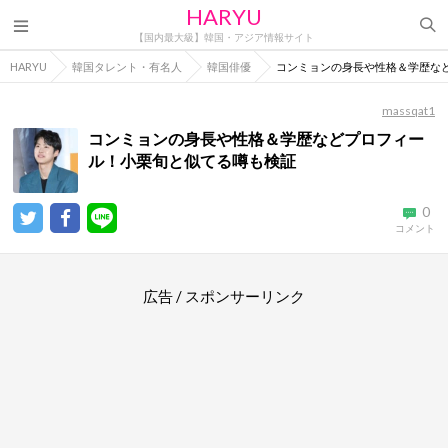
HARYU
【国内最大級】韓国・アジア情報サイト
HARYU
韓国タレント・有名人
韓国俳優
コンミョンの身長や性格＆学歴な
massqat1
コンミョンの身長や性格＆学歴などプロフィー
ル！小栗旬と似てる噂も検証
0
コメント
広告 / スポンサーリンク