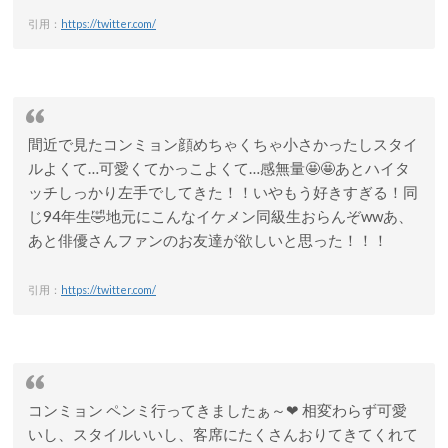
引用：
https://twitter.com/
間近で見たコンミョン顔めちゃくちゃ小さかったしスタイ
ルよくて…可愛くてかっこよくて…感無量🤩🤩あとハイタ
ッチしっかり左手でしてきた！！いやもう好きすぎる！同
じ94年生🤣地元にこんなイケメン同級生おらんぞwwあ、
あと俳優さんファンのお友達が欲しいと思った！！！
引用：
https://twitter.com/
コンミョン ペンミ行ってきましたぁ～❤ 相変わらず可愛
いし、スタイルいいし、客席にたくさんおりてきてくれて