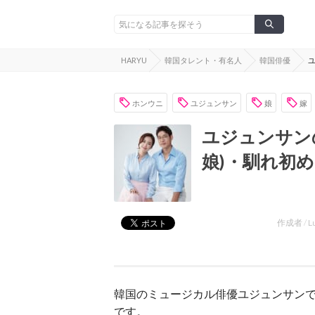
HARYU
韓国タレント・有名人
韓国俳優
ホンウニ
ユジュンサン
娘
嫁
ユジュンサン
娘)・馴れ初
作成者 /
L
韓国のミュージカル俳優ユジュンサン
です。