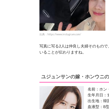
出典：https://www.instagram.com/
写真に写る2人は仲良し夫婦そのもので
いることが伝わりますね。
ユジュンサンの嫁・ホンウニ
名前：ホン
生年月日：1
出生地：韓
血液型：B