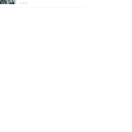
版】
Luccy