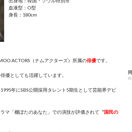
出身地：韓国・ソウル特別市
血液型：O型
身長：180cm
OO ACTORS（ナムアクターズ）所属の
俳優
です。
ル俳優としても活躍しています。
同
995年にSBS公開採用タレント5期生として芸能界デビ
ドラマ「棚ぼたのあなた」での演技が評価されて〝
国民の