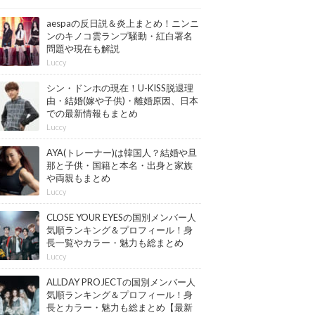
aespaの反日説＆炎上まとめ！ニンニ
ンのキノコ雲ランプ騒動・紅白署名
問題や現在も解説
Luccy
シン・ドンホの現在！U-KISS脱退理
由・結婚(嫁や子供)・離婚原因、日本
での最新情報もまとめ
Luccy
AYA(トレーナー)は韓国人？結婚や旦
那と子供・国籍と本名・出身と家族
や両親もまとめ
Luccy
CLOSE YOUR EYESの国別メンバー人
気順ランキング＆プロフィール！身
長一覧やカラー・魅力も総まとめ
【最新版】
Luccy
ALLDAY PROJECTの国別メンバー人
気順ランキング＆プロフィール！身
長とカラー・魅力も総まとめ【最新