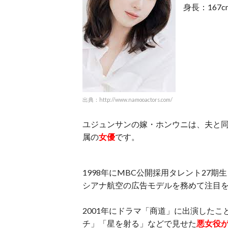
身長：167c
出典：http://www.namooactors.com/
ユジュンサンの嫁・ホンウニは、夫と同じ
属の
女優
です。
1998年にMBC公開採用タレント27
シアナ航空の広告モデルを務めて注目
2001年にドラマ「商道」に出演した
チ」「星を射る」などで見せた
悪女役