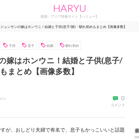
HARYU
韓国・アジア情報サイト【ハリュー】
ユジュンサンの嫁はホンウニ！結婚と子供(息子/娘)・馴れ初めもまとめ【画像多数】
子供
息子
結婚
馴れ初め
の嫁はホンウニ！結婚と子供(息子/
めもまとめ【画像多数】
0
uccy
コメント
ですが、おしどり夫婦で有名で、息子もかっこいいと話題
H