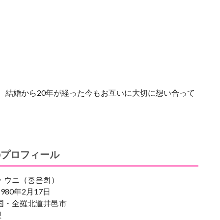
、結婚から20年が経った今もお互いに大切に想い合って
のプロフィール
・ウニ（홍은희）
980年2月17日
国・全羅北道井邑市
型