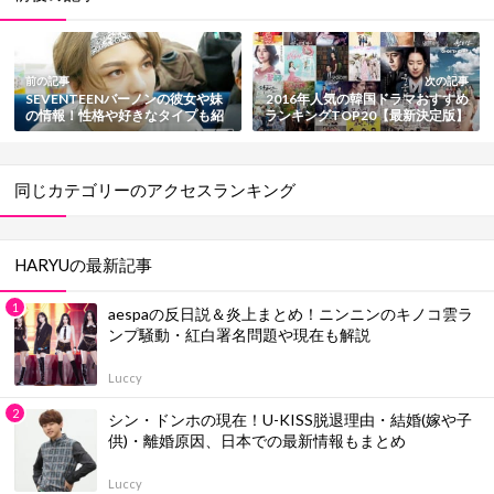
前の記事
次の記事
SEVENTEENバーノンの彼女や妹
2016年人気の韓国ドラマおすすめ
の情報！性格や好きなタイプも紹
ランキングTOP20【最新決定版】
介【セブチ】
同じカテゴリーのアクセスランキング
HARYUの最新記事
aespaの反日説＆炎上まとめ！ニンニンのキノコ雲ラ
ンプ騒動・紅白署名問題や現在も解説
Luccy
シン・ドンホの現在！U-KISS脱退理由・結婚(嫁や子
供)・離婚原因、日本での最新情報もまとめ
Luccy