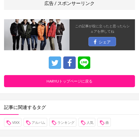
広告 / スポンサーリンク
この記事が役に立ったと思ったら
シ
ェア
を押してね
シェア
HARYUトップページに戻る
記事に関連するタグ
VIXX
アルバム
ランキング
人気
曲