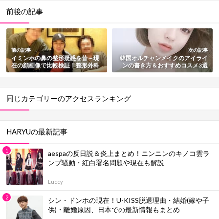
前後の記事
前の記事
次の記事
イミンホの鼻の整形疑惑を昔～現
韓国オルチャンメイクのアイライ
在の顔画像で比較検証！整形外科
ンの書き方＆おすすめコスメ3選
での写真も紹介
まとめ
同じカテゴリーのアクセスランキング
HARYUの最新記事
aespaの反日説＆炎上まとめ！ニンニンのキノコ雲ラ
ンプ騒動・紅白署名問題や現在も解説
Luccy
シン・ドンホの現在！U-KISS脱退理由・結婚(嫁や子
供)・離婚原因、日本での最新情報もまとめ