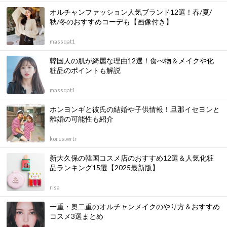
オルチャンファッション人気ブランド12選！春/夏/
秋/冬のおすすめコーデも【画像付き】
massqat1
韓国人の肌が綺麗な理由12選！食べ物＆メイクや化
粧品のポイントも解説
massqat1
ホンヨンギと彼氏の結婚や子供情報！旦那イセヨンと
離婚の可能性も紹介
korea.wrtr
新大久保の韓国コスメ店のおすすめ12選＆人気化粧
品ランキング15選【2025最新版】
risa
一重・奥二重のオルチャンメイクのやり方＆おすすめ
コスメ3選まとめ