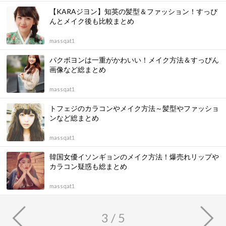
【KARAジヨン】知英の髪型＆ファッション！すっぴ
んとメイク後も比較まとめ
massqat1
パクボヨンは一重がかわいい！メイク方法＆すっぴん
画像など総まとめ
massqat1
トフェジのカラコンやメイク方法～髪型やファッショ
ンなど総まとめ
massqat1
韓国女優イソンギョンのメイク方法！爆売れリップや
カラコン疑惑も総まとめ
massqat1
3 / 5