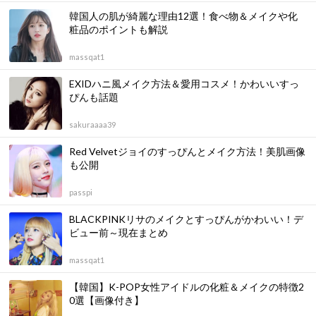
韓国人の肌が綺麗な理由12選！食べ物＆メイクや化
粧品のポイントも解説
massqat1
EXIDハニ風メイク方法＆愛用コスメ！かわいいすっ
ぴんも話題
sakuraaaa39
Red Velvetジョイのすっぴんとメイク方法！美肌画像
も公開
passpi
BLACKPINKリサのメイクとすっぴんがかわいい！デ
ビュー前～現在まとめ
massqat1
【韓国】K-POP女性アイドルの化粧＆メイクの特徴2
0選【画像付き】