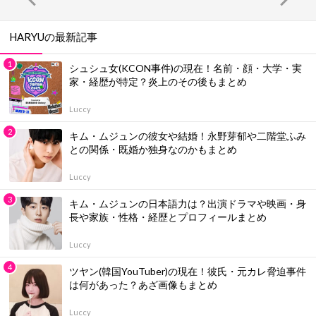
HARYUの最新記事
シュシュ女(KCON事件)の現在！名前・顔・大学・実
家・経歴が特定？炎上のその後もまとめ
Luccy
キム・ムジュンの彼女や結婚！永野芽郁や二階堂ふみ
との関係・既婚か独身なのかもまとめ
Luccy
キム・ムジュンの日本語力は？出演ドラマや映画・身
長や家族・性格・経歴とプロフィールまとめ
Luccy
ツヤン(韓国YouTuber)の現在！彼氏・元カレ脅迫事件
は何があった？あざ画像もまとめ
Luccy