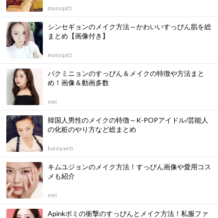
massqat1
シンセギョンのメイク方法～かわいいすっぴん肌を総
まとめ【画像付き】
massqat1
パクミニョンのすっぴん＆メイクの特徴や方法まと
め！画像＆動画多数
emi
韓国人男性のメイクの特徴～K-POPアイドル/芸能人
の化粧のやり方など総まとめ
korea.wrtr
キムユジョンのメイク方法！すっぴん画像や愛用コス
メも紹介
emi
Apinkボミの衝撃のすっぴんとメイク方法！私服ファ