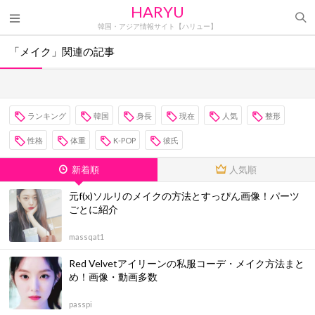
HARYU
韓国・アジア情報サイト【ハリュー】
「メイク」関連の記事
ランキング
韓国
身長
現在
人気
整形
性格
体重
K-POP
彼氏
新着順
人気順
元f(x)ソルリのメイクの方法とすっぴん画像！パーツ
ごとに紹介
massqat1
Red Velvetアイリーンの私服コーデ・メイク方法まと
め！画像・動画多数
passpi