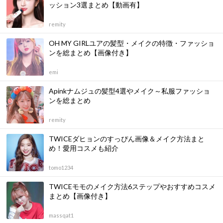
ッション3選まとめ【動画有】
remity
OH MY GIRLユアの髪型・メイクの特徴・ファッショ
ンを総まとめ【画像付き】
emi
Apinkナムジュの髪型4選やメイク～私服ファッショ
ンを総まとめ
remity
TWICEダヒョンのすっぴん画像＆メイク方法まと
め！愛用コスメも紹介
tomo1234
TWICEモモのメイク方法6ステップやおすすめコスメ
まとめ【画像付き】
massqat1