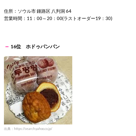
住所：ソウル市 鍾路区 八判洞 64
営業時間：11：00～20：00(ラストオーダー19：30)
16位
ホドゥパンパン
出典：https://search.yahoo.co.jp/