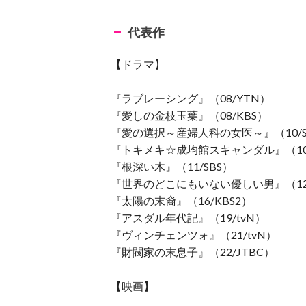
代表作
【ドラマ】
『ラブレーシング』（08/YTN）
『愛しの金枝玉葉』（08/KBS）
『愛の選択～産婦人科の女医～』（10/S
『トキメキ☆成均館スキャンダル』（10/
『根深い木』（11/SBS）
『世界のどこにもいない優しい男』（12/
『太陽の末裔』（16/KBS2）
『アスダル年代記』（19/tvN）
『ヴィンチェンツォ』（21/tvN）
『財閥家の末息子』（22/JTBC）
【映画】