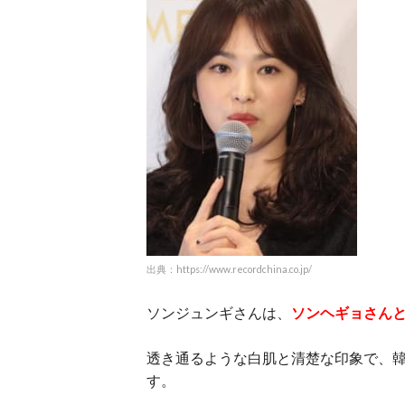
出典：https://www.recordchina.co.jp/
ソンジュンギさんは、
ソンヘギョさん
透き通るような白肌と清楚な印象で、
す。