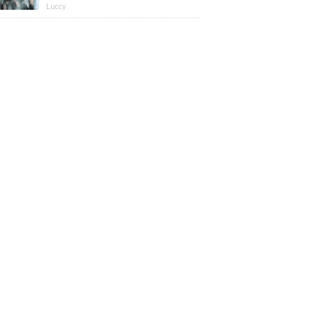
版】
Luccy