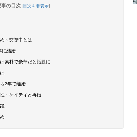
記事の目次
[
目次を非表示
]
め～交際中とは
年に結婚
は素朴で豪華だと話題に
は
ら2年で離婚
性・ケイティと再婚
躍
め