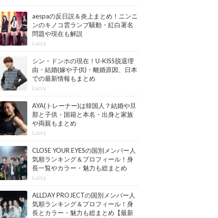
aespaの反日説＆炎上まとめ！ニンニ
ンのキノコ雲ランプ騒動・紅白署名
問題や現在も解説
Luccy
シン・ドンホの現在！U-KISS脱退理
由・結婚(嫁や子供)・離婚原因、日本
での最新情報もまとめ
Luccy
AYA(トレーナー)は韓国人？結婚や旦
那と子供・国籍と本名・出身と家族
や両親もまとめ
Luccy
CLOSE YOUR EYESの国別メンバー人
気順ランキング＆プロフィール！身
長一覧やカラー・魅力も総まとめ
【最新版】
Luccy
ALLDAY PROJECTの国別メンバー人
気順ランキング＆プロフィール！身
長とカラー・魅力も総まとめ【最新