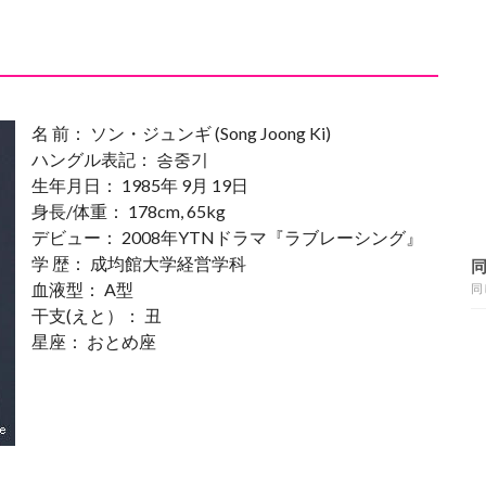
名 前： ソン・ジュンギ (Song Joong Ki)
ハングル表記： 송중기
生年月日： 1985年 9月 19日
身長/体重： 178cm, 65kg
デビュー： 2008年YTNドラマ『ラブレーシング』
学 歴： 成均館大学経営学科
血液型： A型
同
干支(えと）： 丑
星座： おとめ座