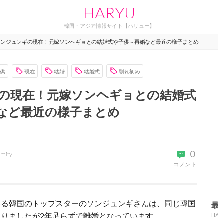
HARYU
韓国・アジア情報サイト【ハリュー】
ソンジュンギの現在！元嫁ソンヘギョとの結婚式や子供～再婚など最近の様子まとめ
供
現在
結婚
結婚式
馴れ初め
の現在！元嫁ソンヘギョとの結婚式
など最近の様子まとめ
0
emity
コメント
いる韓国のトップスターのソンジュンギさんは、同じ韓国
りましたが2年足らずで離婚となっています。
H