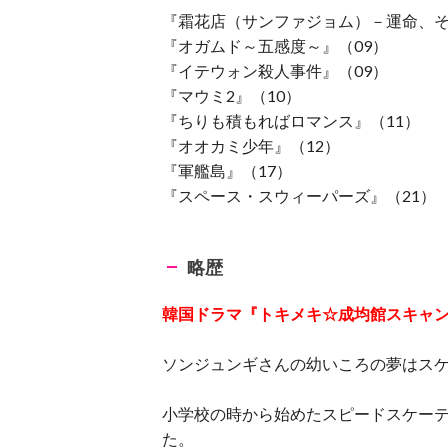
『霜花店（サンファジョム）－運命、そ
『オガムド～五感度～』（09）
『イテウォン殺人事件』（09）
『マウミ2』（10）
『ちりも積もればロマンス』（11）
『オオカミ少年』（12）
『軍艦島』（17）
『スペース・スウィーパーズ』（21）
略歴
韓国ドラマ『トキメキ☆成均館スキャ
ソンジュンギさんの幼いころの夢はス
小学校の時から始めたスピードスケー
た。