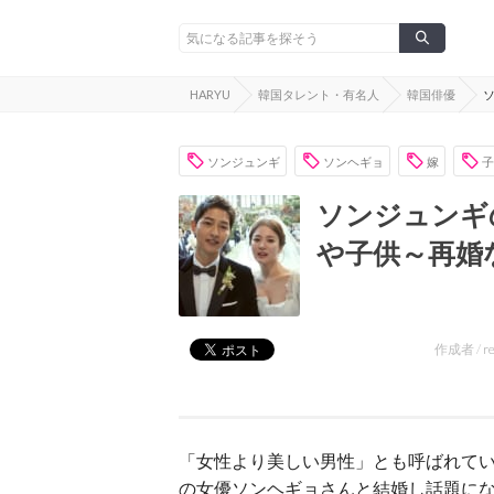
HARYU
韓国タレント・有名人
韓国俳優
ソンジュンギ
ソンヘギョ
嫁
子
ソンジュンギ
や子供～再婚
作成者 /
r
「女性より美しい男性」とも呼ばれて
の女優ソンヘギョさんと結婚し話題にな