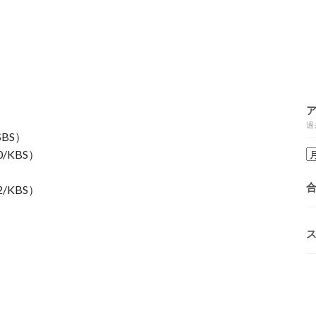
過
BS）
KBS）
KBS）