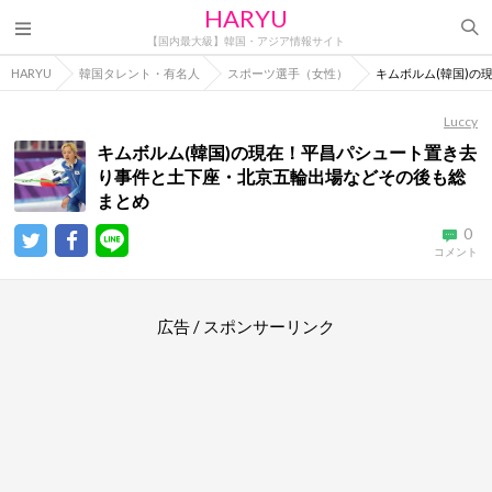
HARYU
【国内最大級】韓国・アジア情報サイト
HARYU
韓国タレント・有名人
スポーツ選手（女性）
キムボルム(韓国)
Luccy
キムボルム(韓国)の現在！平昌パシュート置き去
り事件と土下座・北京五輪出場などその後も総
まとめ
0
コメント
広告 / スポンサーリンク