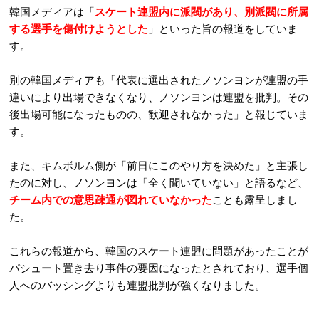
韓国メディアは「
スケート連盟内に派閥があり、別派閥に所属
する選手を傷付けようとした
」といった旨の報道をしていま
す。
別の韓国メディアも「代表に選出されたノソンヨンが連盟の手
違いにより出場できなくなり、ノソンヨンは連盟を批判。その
後出場可能になったものの、歓迎されなかった」と報じていま
す。
また、キムボルム側が「前日にこのやり方を決めた」と主張し
たのに対し、ノソンヨンは「全く聞いていない」と語るなど、
チーム内での意思疎通が図れていなかった
ことも露呈しまし
た。
これらの報道から、韓国のスケート連盟に問題があったことが
パシュート置き去り事件の要因になったとされており、選手個
人へのバッシングよりも連盟批判が強くなりました。