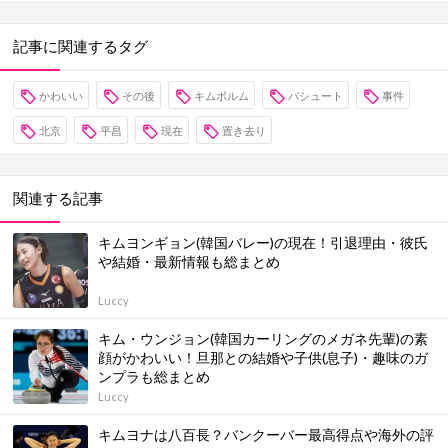
記事に関連するタグ
かわいい
その後
キムボルム
パシュート
事件
北京
平昌
現在
置き去り
関連する記事
キムヨンギョン(韓国バレー)の現在！引退理由・彼氏
や結婚・最新情報も総まとめ
Luccy
キム・ウンジョン(韓国カーリングのメガネ先輩)の素
顔がかわいい！旦那との結婚や子供(息子)・趣味のガ
ンプラも総まとめ
Luccy
キムヨナは八百長？バンクーバー最高得点や海外の評