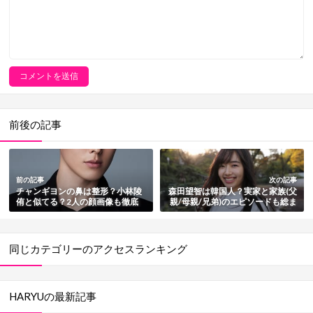
前後の記事
前の記事
次の記事
チャンギヨンの鼻は整形？小林陵
森田望智は韓国人？実家と家族(父
侑と似てる？2人の顔画像も徹底
親/母親/兄弟)のエピソードも総ま
比較
とめ
同じカテゴリーのアクセスランキング
HARYUの最新記事