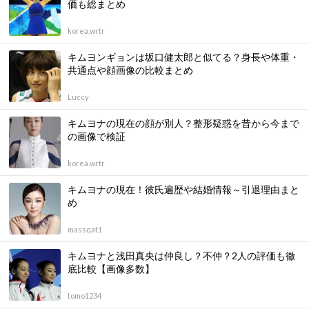
価も総まとめ
korea.wrtr
キムヨンギョンは坂口健太郎と似てる？身長や体重・
共通点や顔画像の比較まとめ
Luccy
キムヨナの現在の顔が別人？整形疑惑を昔から今まで
の画像で検証
korea.wrtr
キムヨナの現在！彼氏遍歴や結婚情報～引退理由まと
め
massqat1
キムヨナと浅田真央は仲良し？不仲？2人の評価も徹
底比較【画像多数】
tomo1234