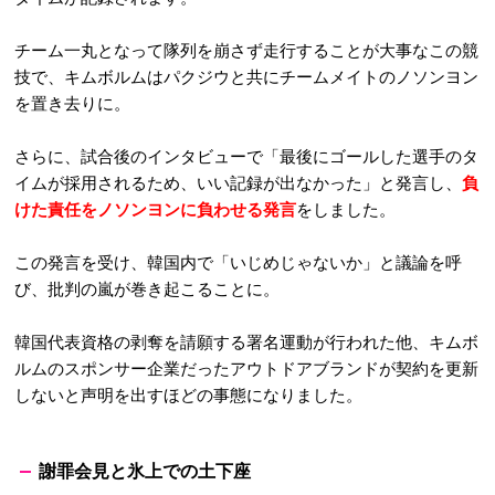
チーム一丸となって隊列を崩さず走行することが大事なこの競
技で、キムボルムはパクジウと共にチームメイトのノソンヨン
を置き去りに。
さらに、試合後のインタビューで「最後にゴールした選手のタ
イムが採用されるため、いい記録が出なかった」と発言し、
負
けた責任をノソンヨンに負わせる発言
をしました。
この発言を受け、韓国内で「いじめじゃないか」と議論を呼
び、批判の嵐が巻き起こることに。
韓国代表資格の剥奪を請願する署名運動が行われた他、キムボ
ルムのスポンサー企業だったアウトドアブランドが契約を更新
しないと声明を出すほどの事態になりました。
謝罪会見と氷上での土下座