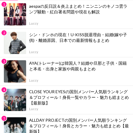
aespaの反日説＆炎上まとめ！ニンニンのキノコ雲ラ
ンプ騒動・紅白署名問題や現在も解説
Luccy
シン・ドンホの現在！U-KISS脱退理由・結婚(嫁や子
供)・離婚原因、日本での最新情報もまとめ
Luccy
AYA(トレーナー)は韓国人？結婚や旦那と子供・国籍
と本名・出身と家族や両親もまとめ
Luccy
CLOSE YOUR EYESの国別メンバー人気順ランキング
＆プロフィール！身長一覧やカラー・魅力も総まとめ
【最新版】
Luccy
ALLDAY PROJECTの国別メンバー人気順ランキング
＆プロフィール！身長とカラー・魅力も総まとめ【最
新版】