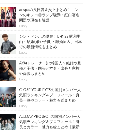
aespaの反日説＆炎上まとめ！ニンニ
ンのキノコ雲ランプ騒動・紅白署名
問題や現在も解説
Luccy
シン・ドンホの現在！U-KISS脱退理
由・結婚(嫁や子供)・離婚原因、日本
での最新情報もまとめ
Luccy
AYA(トレーナー)は韓国人？結婚や旦
那と子供・国籍と本名・出身と家族
や両親もまとめ
Luccy
CLOSE YOUR EYESの国別メンバー人
気順ランキング＆プロフィール！身
長一覧やカラー・魅力も総まとめ
【最新版】
Luccy
ALLDAY PROJECTの国別メンバー人
気順ランキング＆プロフィール！身
長とカラー・魅力も総まとめ【最新