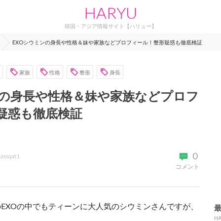
HARYU
韓国・アジア情報サイト【ハリュー】
EXOシウミンの身長や性格＆妹や家族などプロフィール！整形疑惑も徹底検証
家族
性格
整形
身長
ンの身長や性格＆妹や家族などプロフ
疑惑も徹底検証
0
assqat1
コメント
EXOの中でもティーンに大人気のシウミンさんですが、
H