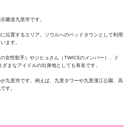
の京畿道九里市です。
側に位置するエリア。ソウルへのベッドタウンとして利用
ています。
の女性歌手）やジヒョさん（TWICEのメンバー）、ド
、さまざまなアイドルの出身地としても有名です。
のが九里市です。例えば、九里タワーや九里漢江公園、高
気です。