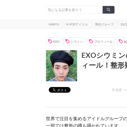
HARYU
K-POPアイドル
男性グループ
EXO
EXO
シウミン
プロフィール
妹
EXOシウミ
ィール！整形
作成者 /
m
世界で注目を集めるアイドルグループの
一部では整形の噂も囁かれています。