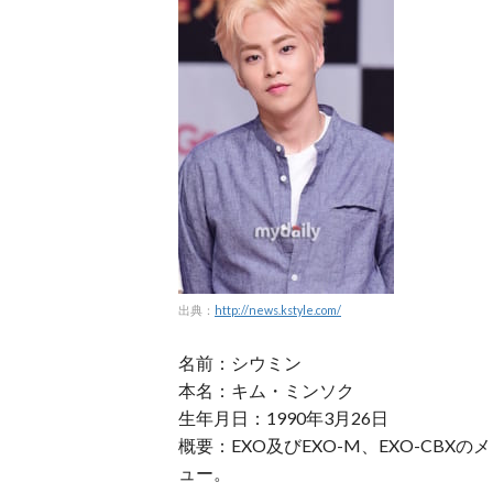
出典：
http://news.kstyle.com/
名前：シウミン
本名：キム・ミンソク
生年月日：1990年3月26日
概要：EXO及びEXO-M、EXO-CBX
ュー。