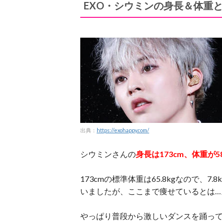
EXO・シウミンの身長＆体重
出典：
https://exohappy.com/
シウミンさんの
身長は173cm、体重が58
173cmの標準体重は65.8kgなので、
いましたが、ここまで痩せているとは…
やっぱり普段から激しいダンスを踊っ