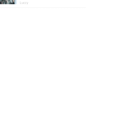
版】
Luccy