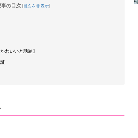
記事の目次
[
目次を非表示
]
がかわいいと話題】
検証
ル