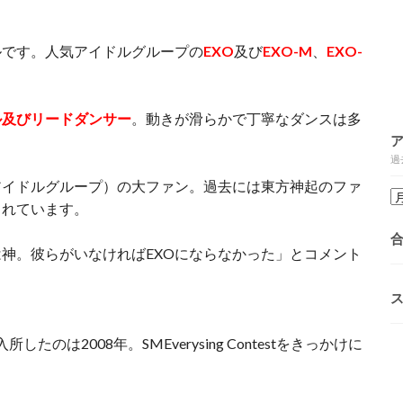
ルです。人気アイドルグループの
EXO
及び
EXO-M
、
EXO-
。
ル及びリードダンサー
。動きが滑らかで丁寧なダンスは多
過
アイドルグループ）の大ファン。過去には東方神起のファ
られています。
神。彼らがいなければEXOにならなかった」とコメント
のは2008年。SMEverysing Contestをきっかけに