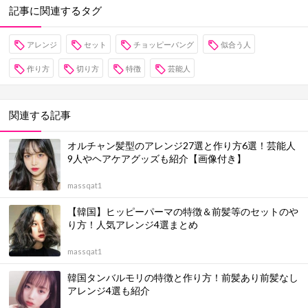
記事に関連するタグ
アレンジ
セット
チョッピーバング
似合う人
作り方
切り方
特徴
芸能人
関連する記事
オルチャン髪型のアレンジ27選と作り方6選！芸能人
9人やヘアケアグッズも紹介【画像付き】
massqat1
【韓国】ヒッピーパーマの特徴＆前髪等のセットのや
り方！人気アレンジ4選まとめ
massqat1
韓国タンバルモリの特徴と作り方！前髪あり前髪なし
アレンジ4選も紹介