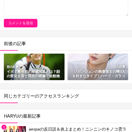
前後の記事
前の記事
次の記事
イボミ整形前の秘蔵写真とは？顔
ソガンジュンの熱愛彼女の噂3人
の変化を昔と現在の画像で比較検
＆好きなタイプ！ハーフ・カラコ
証
ン疑惑も紹介
同じカテゴリーのアクセスランキング
HARYUの最新記事
aespaの反日説＆炎上まとめ！ニンニンのキノコ雲ラ