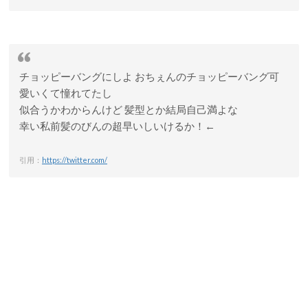
チョッピーバングにしよ おちぇんのチョッピーバング可
愛いくて憧れてたし
似合うかわからんけど 髪型とか結局自己満よな
幸い私前髪のびんの超早いしいけるか！←
引用：
https://twitter.com/