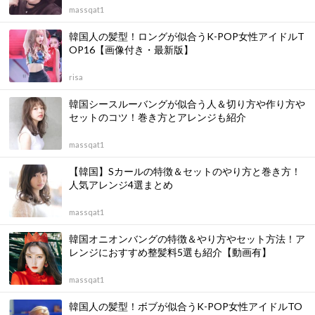
massqat1
韓国人の髪型！ロングが似合うK-POP女性アイドルT
OP16【画像付き・最新版】
risa
韓国シースルーバングが似合う人＆切り方や作り方や
セットのコツ！巻き方とアレンジも紹介
massqat1
【韓国】Sカールの特徴＆セットのやり方と巻き方！
人気アレンジ4選まとめ
massqat1
韓国オニオンバングの特徴＆やり方やセット方法！ア
レンジにおすすめ整髪料5選も紹介【動画有】
massqat1
韓国人の髪型！ボブが似合うK-POP女性アイドルTO