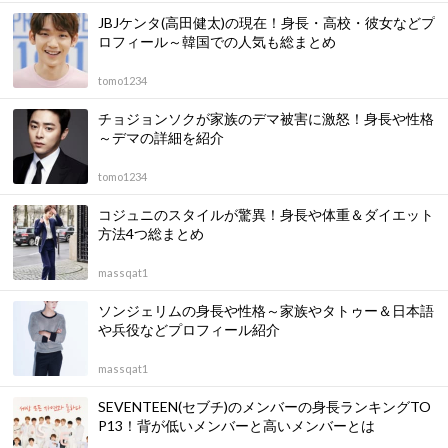
JBJケンタ(高田健太)の現在！身長・高校・彼女などプ
ロフィール～韓国での人気も総まとめ
tomo1234
チョジョンソクが家族のデマ被害に激怒！身長や性格
～デマの詳細を紹介
tomo1234
コジュニのスタイルが驚異！身長や体重＆ダイエット
方法4つ総まとめ
massqat1
ソンジェリムの身長や性格～家族やタトゥー＆日本語
や兵役などプロフィール紹介
massqat1
SEVENTEEN(セブチ)のメンバーの身長ランキングTO
P13！背が低いメンバーと高いメンバーとは