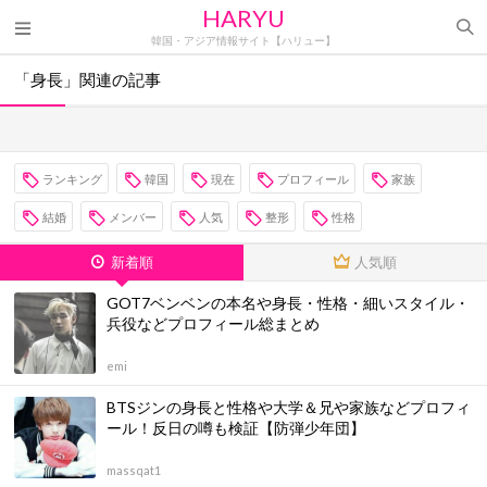
HARYU
韓国・アジア情報サイト【ハリュー】
「身長」関連の記事
ランキング
韓国
現在
プロフィール
家族
結婚
メンバー
人気
整形
性格
新着順
人気順
GOT7ベンベンの本名や身長・性格・細いスタイル・
兵役などプロフィール総まとめ
emi
BTSジンの身長と性格や大学＆兄や家族などプロフィ
ール！反日の噂も検証【防弾少年団】
massqat1