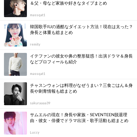
＆父・母など家族や好きなタイプまとめ
massqat1
韓国歌手IUの過酷なダイエット方法！現在は太った？
身長と体重も総まとめ
remity
イテファンの彼女や鼻の整形疑惑！出演ドラマ＆身長
などプロフィールも紹介
massqat1
チャスンウォンは料理がなぜうまい？三食ごはん＆身
長や刺青情報も総まとめ
sakuraaaa39
サムエルの現在！身長や家族・SEVENTEEN脱退理
由・彼女・俳優でドラマ出演・歌手活動も総まとめ
Luccy