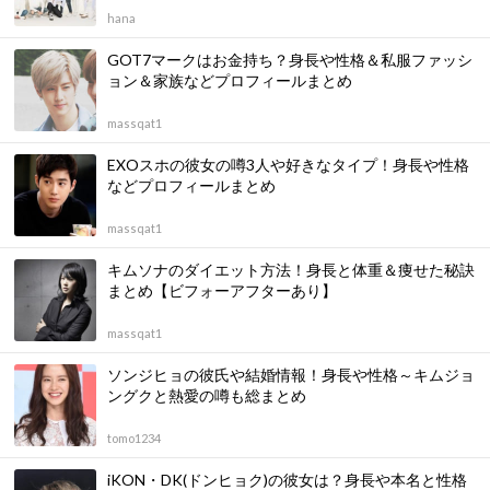
hana
GOT7マークはお金持ち？身長や性格＆私服ファッシ
ョン＆家族などプロフィールまとめ
massqat1
EXOスホの彼女の噂3人や好きなタイプ！身長や性格
などプロフィールまとめ
massqat1
キムソナのダイエット方法！身長と体重＆痩せた秘訣
まとめ【ビフォーアフターあり】
massqat1
ソンジヒョの彼氏や結婚情報！身長や性格～キムジョ
ングクと熱愛の噂も総まとめ
tomo1234
iKON・DK(ドンヒョク)の彼女は？身長や本名と性格