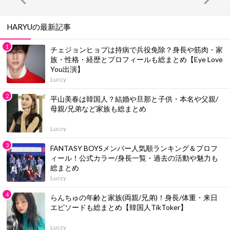
HARYUの最新記事
チェジョンヒョプは持病で兵役免除？身長や筋肉・家
族・性格・経歴とプロフィールも総まとめ【Eye Love
You出演】
Luccy
平山美春は韓国人？結婚や旦那と子供・本名や父親/
母親/兄弟など家族も総まとめ
Luccy
FANTASY BOYSメンバー人気順ランキング＆プロフ
ィール！公式カラー/身長一覧・過去の活動や魅力も
総まとめ
Luccy
らんちゅの年齢と家族(両親/兄弟)！身長/体重・来日
エピソードも総まとめ【韓国人TikToker】
Luccy